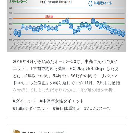
2018年4月から始めたオーバー50才、中高年女性のダイ
エット。 1年間で約６㎏減量（60.2kg→54.3kg）したあ
とは、2年以上の間、54㎏台～56㎏台の間で「リバウン
ド⇒ちょっと修正」の繰り返しです💦 11月。7月末に足指
を骨折してしまったばかりなのに、再び足の指を骨折し
てしまい…💧運動によるダイエットは難しい状況になり
#
ダイエット
#
中高年女性ダイエット
ましたが…
#
16時間ダイエット
#
毎日体重測定
#
ZOZOスーツ
•
ナマケモノろーぐ
5年前