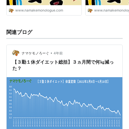
www.namakemonologue.com
www.namakemonolo
関連ブログ
•
ナマケモノろーぐ
4年前
【３勤１休ダイエット総括】３ヵ月間で何㎏減っ
た？