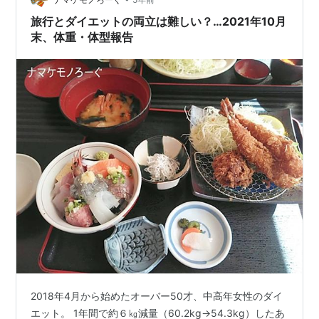
旅行とダイエットの両立は難しい？…2021年10月
末、体重・体型報告
2018年4月から始めたオーバー50才、中高年女性のダイ
エット。 1年間で約６㎏減量（60.2kg→54.3kg）したあ