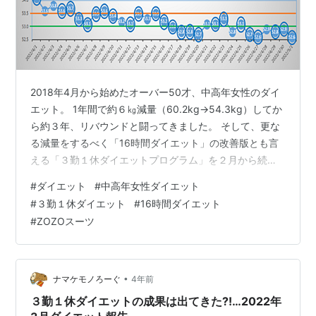
2018年4月から始めたオーバー50才、中高年女性のダイ
エット。 1年間で約６㎏減量（60.2kg→54.3kg）してか
ら約３年、リバウンドと闘ってきました。 そして、更な
る減量をするべく「16時間ダイエット」の改善版とも言
える「３勤１休ダイエットプログラム」を２月から続け
ています。３カ月間がんばる「３勤１休ダイエット」も
#
ダイエット
#
中高年女性ダイエット
終盤に差し掛かりましたが、果たして成果は…？？
#
３勤１休ダイエット
#
16時間ダイエット
#
ZOZOスーツ
•
ナマケモノろーぐ
4年前
３勤１休ダイエットの成果は出てきた?!…2022年