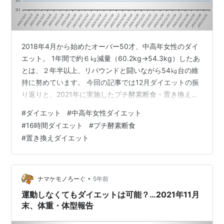
2018年4月から始めたオーバー50才、中高年女性のダイ
エット。 1年間で約６㎏減量（60.2kg→54.3kg）したあ
とは、２年半以上、リバウンドと闘いながら54㎏台の維
持に努めています。 今回の記事では12月ダイエットの振
り返りと、2021年に実施したプチ酵素断食・置き換えダ
イエット・16時間ダイエットについての効果比較につい
#
ダイエット
#
中高年女性ダイエット
てお伝えします。
#
16時間ダイエット
#
プチ酵素断食
#
置き換えダイエット
•
ナマケモノろーぐ
5年前
運動しなくてもダイエットは可能？…2021年11月
末、体重・体型報告