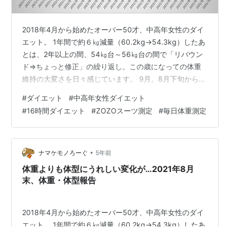
2018年4月から始めたオーバー50才、中高年女性のダイ
エット。 1年間で約６㎏減量（60.2kg→54.3kg）したあ
とは、2年以上の間、54㎏台～56㎏台の間で「リバウン
ド⇒ちょっと修正」の繰り返し。この歳になっての体重
維持の大変さを日々感じています。 9月。8月下旬から引
き続き、16時間ダイエットに取り組んだ結果は…
#
ダイエット
#
中高年女性ダイエット
#
16時間ダイエット
#
ZOZOスーツ測定
#
毎日体重測定
•
ナマケモノろーぐ
5年前
体重よりも体型にうれしい変化が…2021年8月
末、体重・体型報告