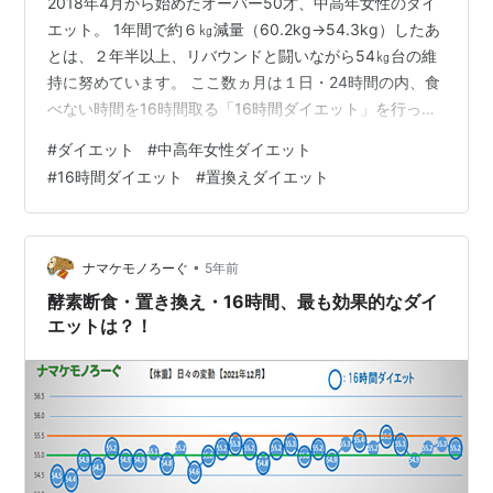
2018年4月から始めたオーバー50才、中高年女性のダイ
エット。 1年間で約６㎏減量（60.2kg→54.3kg）したあ
とは、２年半以上、リバウンドと闘いながら54㎏台の維
持に努めています。 ここ数ヵ月は１日・24時間の内、食
べない時間を16時間取る「16時間ダイエット」を行って
いましたが、最近は停滞期なのか？やり方の問題か？54
#
ダイエット
#
中高年女性ダイエット
㎏台の維持が難しくなっていました💦そこで私がとった
#
16時間ダイエット
#
置換えダイエット
解決方法は？！
•
ナマケモノろーぐ
5年前
酵素断食・置き換え・16時間、最も効果的なダイ
エットは？！