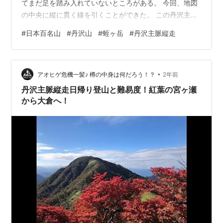
てまだ足を踏み入れていないところがある。 今回、地図
の中央に縦に貫く線を引くことができた。 この丹沢主脈
のラインを中央とすると、色がつけられているのは圧倒
#
日本百名山
#
丹沢山
#
蛭ヶ岳
#
丹沢主脈縦走
的に右側(東側)だ。 それは東側の方が交通の便が良いこ
ともあるが、家から近いというのが一番の理由だろう。
さて今回、主脈縦走も山小屋泊も初体験である。 いよい
•
よ丹沢主脈縦走 ４２年ぶりの丹沢山への縦走路 蛭ヶ岳へ
アオヒゲ危機一髪♪ 樽の中身は何だろう！？
2年前
いよいよ丹沢主脈縦走 大倉から歩き始める ２０２５年１
丹沢主脈縦走日帰り登山と難易度！紅葉の宮ヶ瀬
月２１日、いよいよ念願の丹…
から大倉へ！