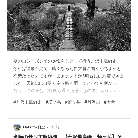
夏の山シーズン前の足慣らしとして行う丹沢主脈縦走。
今年は運動不足で、暗くなる前に大倉に着くかちょっと
不安だったのですが、まぁナントか5時台には到着できま
した。天気はほぼ曇り空（時々雨）でとっても寒かっ
た…。 この日は（何度も通った場所なので）もうカメラ
を持って行かなかったのですが、近い将来 西に帰るの
#
丹沢主脈縦走
#
塔ノ岳
#
蛭ヶ岳
#
丹沢山
#
大倉
で、ここも気軽にこれないな～と思いながら スマホで一
杯写真撮って歩いた山行でした。 （つづく）
•
Hakuto-日記
2年前
念願の丹沢主脈縦走 【丹沢最高峰 蛭ヶ岳】そ