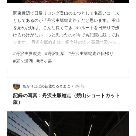
関東近辺で日帰りロング登山の１つとして名高いコース
としてあるのが「丹沢主脈縦走路」だと思います。 登山
を始めた頃は、こんな長くてきついルートを日帰りで歩
けるわけがない！っと思ったのが今でも記憶に残ってお
ります。 丹沢主脈縦走は、昭文社の山と高原地図からし
ますと１泊２日で歩くのが標準になるのですが、今回は
#
丹沢主脈縦走
#
丹沢紅葉
#
丹沢主脈縦走路日帰り
丹沢の紅葉とダイヤモンド富士を狙って日帰りで挑戦し
#
宮ヶ瀬湖
#
蛭ヶ岳
てみました！ アップダウンが強烈で最後の方はバテバテ
になってしまったのですが、日帰りで縦走した丹沢主脈
縦走路について解説していきたいと思います！ 丹沢主脈
縦走日帰り登山をした経緯と難易度について 紅葉の宮ヶ
•
あかりぱぱの徒然なるままに
2年前
瀬湖から焼山までの丹沢主脈縦走日帰り登山…
記録の写真：丹沢主脈縦走（焼山ショートカット
版）