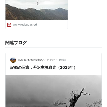
www.redsugar.red
関連ブログ
•
あかりぱぱの徒然なるままに
1年前
記録の写真：丹沢主脈縦走（2025年）