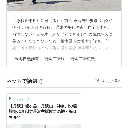
〈令和６年５月２日（木）〉前泊 東海自然歩道 Day3-4
今回は2泊３日の行程。 通常の平日の夜、自宅を出発。
前泊しないと三ヶ木（みかげ）で月夜野行の路線バスに
乗ることができないため、相模原市の橋本で前泊。 前
夜、橋本駅北口のバス乗り場を実査 橋本駅前のスーパー
でおにぎりを大量に買い込んだ。 今回の山行では、丹沢
#
東海自然歩道
#
丹沢主脈線
#
丹沢主脈縦走
山塊の中でも幹線とも言える「丹沢主稜」の一部を西進
する。この区間は、丹沢山塊の中では、大山、表尾根、
大倉尾根などに比べたらマイナーな部類に入り「裏丹
ネットで話題
もっと見る
沢」とも呼ばれる。 東海自然歩道のこの区間について
は、歩道ではなくガチの登山道と考えるべきであると思
う。 〈令和６年５月３日（金）〉DA…
5
ブックマーク
【丹沢】蛭ヶ岳、丹沢山、神奈川の秘
境を歩き倒す丹沢主脈縦走の旅 - Red
sugar