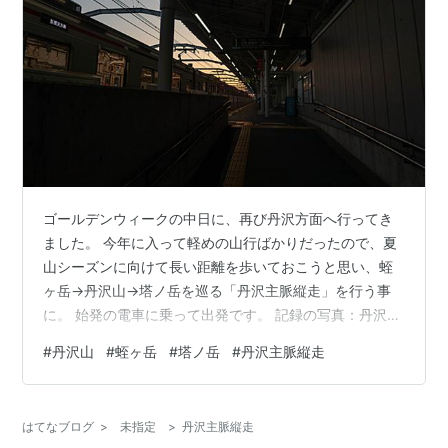
ゴールデンウィークの中日に、再び丹沢方面へ行ってき
ました。 今年に入って軽めの山行ばかりだったので、夏
山シーズンに向けて長い距離を歩いておこうと思い、蛭
ヶ岳→丹沢山→塔ノ岳を巡る「丹沢主脈縦走」を行う事
に。 始発の電車に乗って出発です。 記録の写真：丹沢主
脈縦走（焼山ショートカット版） 橋本駅北口のバス停を
#
丹沢山
#
蛭ヶ岳
#
塔ノ岳
#
丹沢主脈縦走
6：20に出発するバスに乗り、三ヶ木に到着。 ここで、
月夜野行に乗り換えて目的地に向かいます。 基本、殆ど
の方が同じ方面のバスに乗り換え。 さて、丹沢主脈縦走
はてなブログ
>
未指定
>
丹沢主脈縦走
というと、焼山登山口から登るのが一般的。だけど、ち