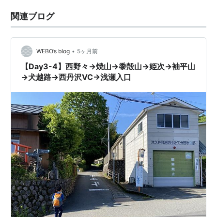
関連ブログ
•
WEBO’s blog
5ヶ月前
【Day3-4】西野々→焼山→黍殻山→姫次→袖平山
→犬越路→西丹沢VC→浅瀬入口