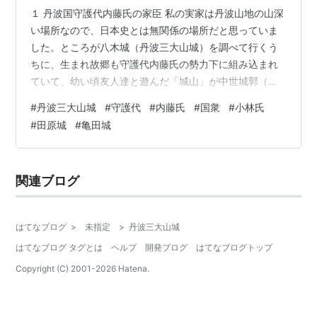
１ 丹波国守護代内藤氏の家臣 私の実家は丹波山地の山深
い場所なので、日本史とは無関係の場所だと思っていま
した。ところが八木城（丹波三大山城）を調べて行くう
ちに、生まれ故郷も守護代内藤氏の勢力下に組み込まれ
ていて、幼い頃友人達と遊んだ「城山」が中世城郭（山
城）であることが分かりました。名前は田原城（標高
#
丹波三大山城
#
守護代
#
内藤氏
#
国衆
#
小林氏
323ｍ比高150ｍ）城主は小林氏（日向守）、遠くから眺
#
田原城
#
亀田城
めると均整の取れた三角形の形で、波多野氏の八上城の
様です。 【上】田原城全景 【中】田原城畝状竪堀・田原
城堀切 【下】出城亀田城堀切と土塁 ２ 一番新しく見つ
関連ブログ
かった居館跡 昨年秋、歴史研究会の仲間16人で田原城に
登りました。出城と言われる近く…
はてなブログ
>
未指定
>
丹波三大山城
はてなブログ タグとは
ヘルプ
開発ブログ
はてなブログトップ
Copyright (C) 2001-
2026
Hatena.