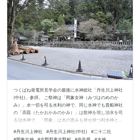
つくばね発電所見学会の最後に水神総社「丹生川上神社
(中社)」参拝。 ご祭神は「罔象女神（みづはのめのか
み）」水一切を司る水利の神で、同じ水神でも貴船神社
の「高龗（たかおかみのかみ）」は龍神を現し治水を司
る治水神で、「罔象」は水の恵みも併せ持つ利水神とさ
れます。 「丹生川上神社」は上下社とここ中社の三社合
#
丹生川上神社
#
丹生川上神社(中社)
#
二十二社
わせて「丹生川上神社」と称し朝廷の定めた二十二社中
#
罔象女神
#
吉野郡東吉野村
#
奈良県
#
水神