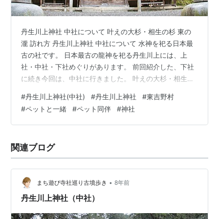
丹生川上神社 中社について 叶えの大杉・相生の杉 東の
瀧 訪れ方 丹生川上神社 中社について 水神を祀る日本最
古の社です。 日本最古の龍神を祀る丹生川上には、上
社・中社・下社めぐりがあります。 前回紹介した、下社
に続き今回は、中社に行きました。 叶えの大杉・相生の
杉 叶えの大杉・・樹齢約1000年の杉の古木で大杉の幹に
#
丹生川上神社(中社)
#
丹生川上神社
#
東吉野村
両手を当て心の願い事をする 相生の杉・・樹齢約800年
#
ペットと一緒
#
ペット同伴
#
神社
杉の大木が相対するように真直に聳え立っています。夫
婦杉とも言われていて夫婦円満・延命長寿のご加護があ
ります。 東の瀧 神社の前の川を東に歩くと、赤い橋があ
関連ブログ
り、その先には、東の瀧があります。透明で綺麗な滝と
川でした。東の瀧には龍…
•
まち遊び寺社巡り古墳歩き
8年前
丹生川上神社（中社）