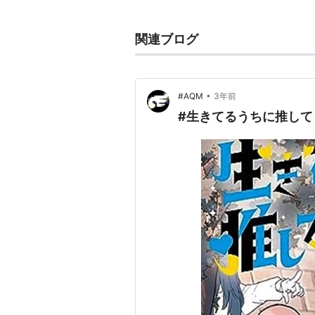
トクサツガガガ
（ビッグコミッ
関連ブログ
リスト::漫画家
•
#AQM
3年前
#生きてるうちに推してく