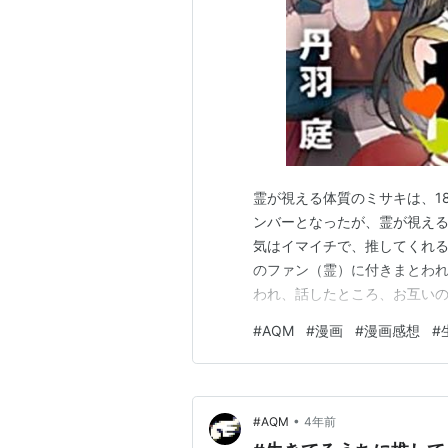
霊が視える体質のミサキは、1
ンバーとなったが、霊が視え
気はイマイチで、推してくれる
のファン（霊）に付きまとわ
われ、話したところ、お互い
という特異体質を知る。 『生
#
AQM
#
漫画
#
漫画感想
#
坊さんは「俺と組んで『祓い
ルとしての営業ノルマ（ライブ後
•
#AQM
4年前