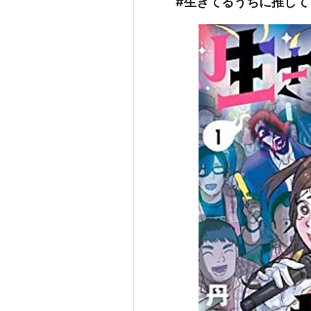
#生きてるうちに推してく