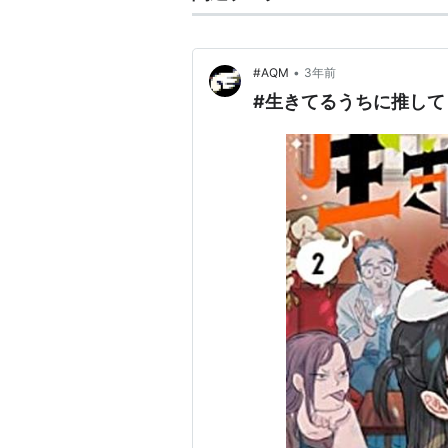
•
#AQM
3年前
#生きてるうちに推してく