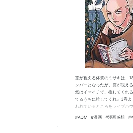
霊が視える体質のミサキは、1
ンバーとなったが、霊が視え
気はイマイチで、推してくれる
てるうちに推してくれ』3巻よ
われているところをライブハ
いの「霊が視えるだけ」「無
#
AQM
#
漫画
#
漫画感想
#
坊さんは「俺と組んで『祓い
ルとしての営業ノルマ（ライブ後