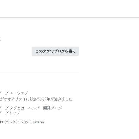
た
このタグでブログを書く
ブログ
>
ウェブ
がオオアリクイに殺されて1年が過ぎました
ブログ タグとは
ヘルプ
開発ブログ
ブログトップ
ht (C) 2001-
2026
Hatena.