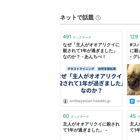
ネットで話題
件名： 主人がオオアリクイに
差出人： 久光

491
129
ブックマーク
なぜ「主人がオオアリクイに
#ス
いきなりのメール失礼します。

殺されて1年が過ぎました」
に殺
久光さやか、29歳の未亡人です
なのか？ - あんちべ！
- 
お互いのニーズに合致しそうだ
ーダの
自分のことを少し語ります。

昨年の夏、わけあって主人を亡
自分は…主人のことを…死ぬま
とても悔やまれます。

antibayesian.hateblo.jp
w
主人はシンガポールに頻繁に旅
それは遊びの為の旅行ではなか
60
45
ブックマーク
収入を得るために、私に内緒で
主人がオオアリクイに殺され
主人
て1年が過ぎました。 -
て1
一年が経過して、ようやく主人