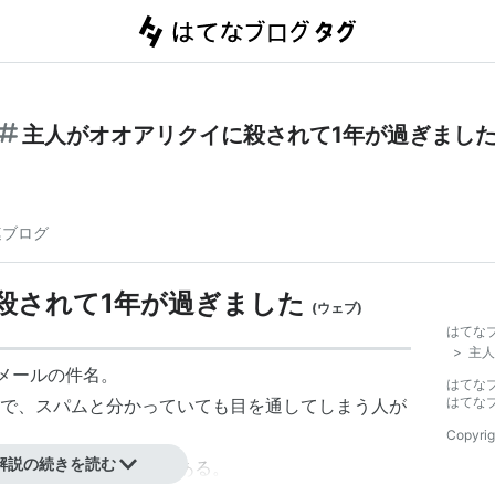
主人がオオアリクイに殺されて1年が過ぎまし
連ブログ
殺されて1年が過ぎました
(
ウェブ
)
はてな
>
主人
ムメールの件名。
はてな
はてな
で、スパムと分かっていても目を通してしまう人が
Copyrig
解説の続きを読む
ては）いたって普通である。