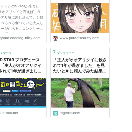
、毎日の孤独な夜に、

イトルのSPAMが来まし
時間も増えてきました。

 オオアリクイと言えば、長
をアリ塚に差し込んで、シロ
をぺろぺろ食べている大人し
す。

メージがある。コンクリート
すので、

うに硬いアリ塚を壊すための
す。

eyond.cocolog-nifty.com
www.paradisearmy.com
あるので、人を殺すことも出
のかもしれない。 それと
何か元ネタが、あるんだろう
7
詳しい話をしたいと

クマーク
ブックマーク
はや、SPAMを楽しむのに
ID STAR プロデュース
「主人がオオアリクイに殺さ
..
l.8「主人がオオアリクイ
れて1年が過ぎました」を見
されて1年が過ぎまし
たいとAIに頼んでみた結果割
」公式サイト
と決定的な瞬間みたいなのが
出てきた
lid-star.net
togetter.com