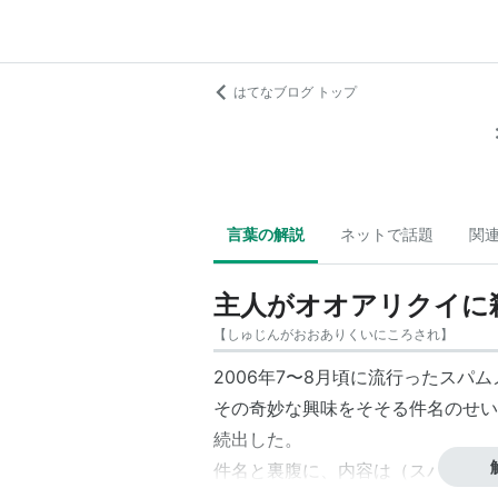
はてなブログ トップ
言葉の解説
ネットで話題
関
主人がオオアリクイに
【
しゅじんがおおありくいにころされ
】
2006年7〜8月頃に流行ったスパ
その奇妙な興味をそそる件名のせい
続出した。
件名と裏腹に、内容は（スパムとし