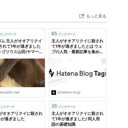
もっと見る
殺されて1年が過ぎました。

65
ブックマーク
ブックマーク
パム 主人がオオアリクイ
主人がオオアリクイに殺され
されて1年が過ぎました
て1年が過ぎましたとは ウェ
。

グレゴリウス山田/ヤマー
ブの人気・最新記事を集めま
と思い、連絡してみました。

イラスト - pixiv
した - はてな
くしました。

で何も理解していなかったのが

ww.pixiv.net
d.hatena.ne.jp
行に向っていたのですが、

ったのです。

35
ブックマーク
ブックマーク
あんな危険な出稼ぎをしていたなんて。

がオオアリクイに殺され
主人がオオアリクイに殺され
年が過ぎました
て1年が過ぎました/ 同人用
の死から立ち直ってきました。

語の基礎知識