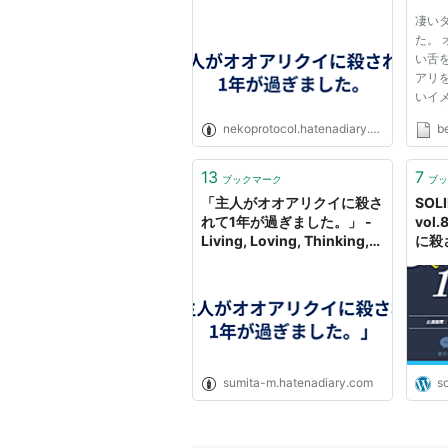
ですが、お恥ずかしい話ですが
凄いタ
身体の火照りが止まらなくなる
た。
い舌
アリ
主人の残した財産は莫大な額で
いイ
つまり、謝礼は幾らでも出きま
のよ
nekoprotocol.hatenadiary.org
私の性欲を満たして欲しいので
b
爪が
来る
も、
13
7
お返事を頂けましたら、もっと
ブックマーク
ブッ
か？も
「主人がオオアリクイに殺さ
SOL
も、教.
れて1年が過ぎました。」 -
vo
Living, Loving, Thinking,
に殺
Again
た。
cf. オオアリクイ
sumita-m.hatenadiary.com
so