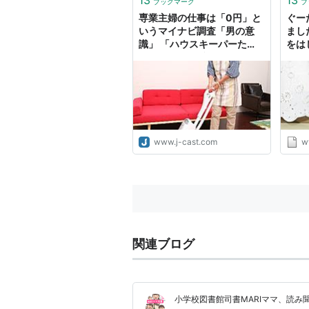
ブックマーク
ブ
専業主婦の仕事は「0円」と
ぐー
いうマイナビ調査「男の意
まし
識」 「ハウスキーパーた
をは
だ？」と女性反発
www.j-cast.com
w
関連ブログ
小学校図書館司書MARIママ、読み