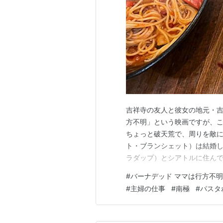
吉祥寺の友人と彼女の地元・吉
方不明」という映画ですが、
ちょっと破天荒で、周りを敵
ト・ブランシェット）は結婚
ラダップ）とシアトルに住んで
家として新人賞を受賞してこ
#
バーナデッド ママは行方不明
ると弱かった娘に常に付き添
#
主婦の仕事
#
南極
#
パスタ
らしていたのです。 ↑ https://