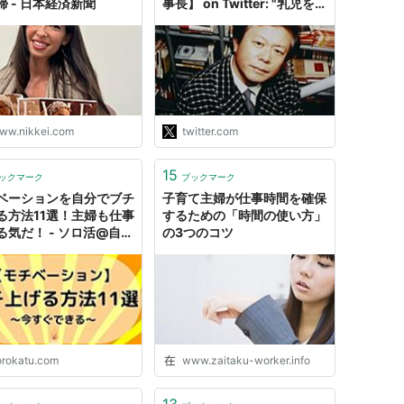
帰 - 日本経済新聞
事長】 on Twitter: "乳児を
もつ親の気持ちはわかりま
す。放射線は見えない。でも
いまは有事です。原発に近い
住民、避難所の人たちは見通
しがなく苦しい。東京は違
う。浄水場の客観的な数値を
行動指針にしてほしい。考え
ww.nikkei.com
twitter.com
て行動している主婦や仕事に
就きたくてもつけない主婦を
15
非難したつもりはありませ
ックマーク
ブックマーク
ん。"
ベーションを自分でブチ
子育て主婦が仕事時間を確保
る方法11選！主婦も仕事
するための「時間の使い方」
る気だ！ - ソロ活@自由
の3つのコツ
orokatu.com
www.zaitaku-worker.info
13