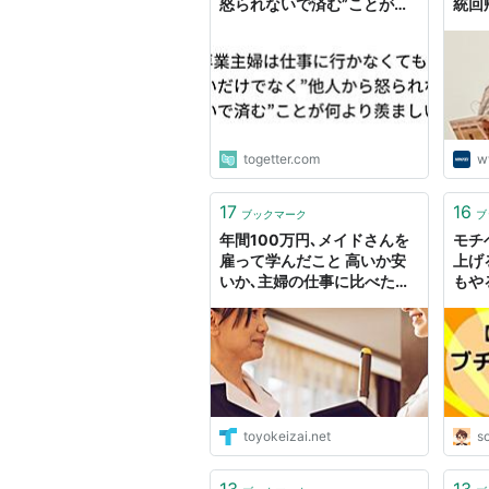
怒られないで済む”ことが何
統回
より羨ましい
togetter.com
w
17
16
ブックマーク
ブ
年間100万円､メイドさんを
モチ
雇って学んだこと 高いか安
上げ
いか､主婦の仕事に比べた
もや
ら…？
人
toyokeizai.net
s
13
13