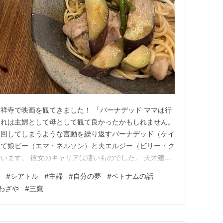
祥寺で映画を観てきました！ 「バーナデッド ママは行
これは主婦として母として観て良かったかもしれません。
に回してしまうような言動を繰り返すバーナデッド（ケイ
して娘ビー（エマ・ネルソン）と夫エルジー（ビリー・ク
います。 彼女のキャリアは凄いものでした。 天才建築
れからを誰もが期待していたのですが、彼女は娘を出産す
#
シアトル
#
主婦
#
自分の夢
#
ベトナムの話
い、仕事一筋の夫とともにいつの日か自分の夢を忘れて暮
わざや
#
三鷹
news…