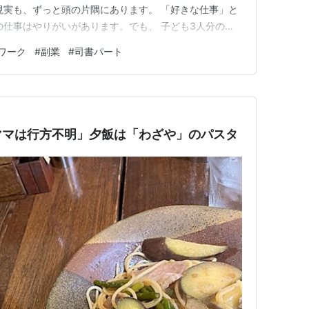
現実も、ずっと頭の片隅にあります。 「好きな仕事」と
の仕事はやりがいがあります。でも、 子ども3人分の進
考えると、「このままで大丈夫かな…」と夜に考え込むこと
ワーク
#
副業
#
司書パート
る副業や、将来につながるスキルを本気で探し始めまし
を仕事…
ママは行方不明」夕飯は「わざや」のパスタ