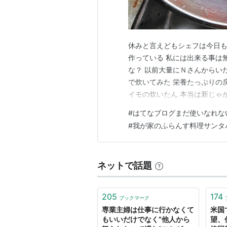
休みと言えどもシェフは今日も
作っている 私には出来る事は無
な？ 以前大量にＮさんからい
で炊いてみた 栄養たっぷりの戻
イモの炊いたん 本当は新じゃ
三度豆の胡麻和え 毎日シェフに
#
はてなブログまだ使いなれな
たまには主婦の仕事も良いもの
#
我が家のふらんす料理サンタ
てしまって …
ネットで話題
205
174
ブックマーク
専業主婦は仕事に行かなくて
米国
もいいだけでなく”他人から
望、