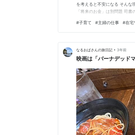
を考えると不安になる そんな
「将来のお金」は別問題 司書
学費 習い事 老後のこと を
#
子育て
#
主婦の仕事
#
在宅
も。 だから最近、在宅ででき
た。 私が注目したのが「SNS
•
なるおばさんの旅日記
3年前
映画は「バーナデッド