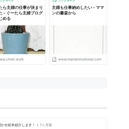
ックマーク
ブックマーク
たら主婦の仕事が決まり
主婦も仕事納めしたい - ママ
た - ぐーたら主婦ブログ
ンの書斎から
じめる
ww.choki.work
www.mamannoshosai.com
•
聞かせ絵本紹介します！
7ヶ月前