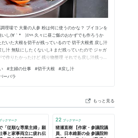
調理場で 大量の人参 粉は何に使うのかな？ ブイヨンを
いし(∀｀*ゞ)ｴﾍﾍ 久々に昼ご飯のおかずでも作ろうか
ただいた大根を切干が残っているので 切干大根煮 戻し汁
し汁 無駄にしたくないしﾈ まだ残っていたので ジャガ
がで作りたかったけど 残り物整理 それでも戻し汁残って
賄いまで作ってもらってとても有難いけど (´∀｀*)ｳﾌﾌ
い
#
主婦の仕事
#
切干大根
#
戻し汁
だﾈ このブログを昨日書いたのだけど違うところに行っ
バーバラ
もっと見る
22
ブックマーク
ブックマーク
で「従順な専業主婦」願
猪瀬直樹 【作家・参議院議
仕事と家事両立に疲れ伝
員、日本維新の会 参議院幹