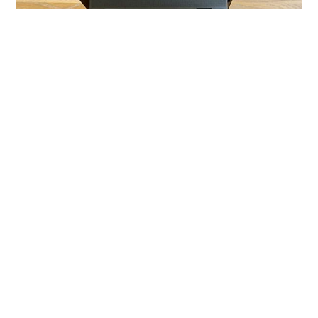
はじめに ブログを長く続けていると、昔は読まれていた
記事が、 だんだんとアクセスされなくなっていくことが
あります。 でも、それは「もう価値がない」ということ
ではありません。 ちょっとした工夫で、“もう一度読んで
もらえる”記事に変えることができるんです。 今回は、私
が実際にやっている「古い記事の復活術」を3つご紹介し
#
アラ還副業
#
ブログ副業
#
一人でできる副業
ます。 ① タイトルと導入文を見直す 記事の中身はその
#
在宅ワーク
#
主婦の副業
ままでも、 タイトルや最初の数行が「今の読者に合って
いない」ことがあります。 昔の記事でも、読者に寄り添