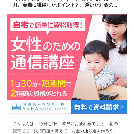
で、ぜひ最後までチ…
月。実際に獲得したポイントと、浮いたお金の合
計額を晒します！
こんばんは！ 今日も1日、本当にお疲れ様でした。 朝の
記事では「銀行口座を整えて、お金の通り道を作ろう」