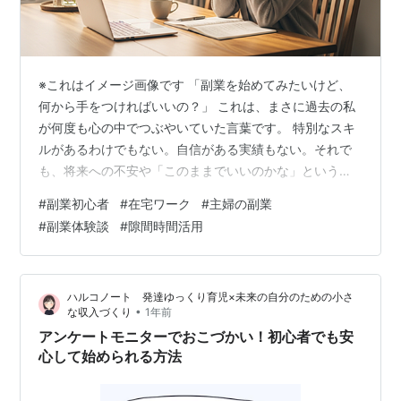
※これはイメージ画像です 「副業を始めてみたいけど、
何から手をつければいいの？」 これは、まさに過去の私
が何度も心の中でつぶやいていた言葉です。 特別なスキ
ルがあるわけでもない。自信がある実績もない。それで
も、将来への不安や「このままでいいのかな」という気
持ちが重なり、副業という選択肢が頭から離れなくなり
#
副業初心者
#
在宅ワーク
#
主婦の副業
ました。 この記事では、そんな普通の30代主婦だった私
#
副業体験談
#
隙間時間活用
が、はじめての副業で実際に最初にやったことを、順番
にお話ししていきます。 最初から「稼ぐこと」は考えな
かった 意外に思われるかもしれませんが、私が最初にや
ハルコノート 発達ゆっくり育児×未来の自分のための小さ
ったことは「どうやって稼ぐか」を調べることではあり
•
な収入づくり
1年前
ませんでした。 まず考えたのは「自分…
アンケートモニターでおこづかい！初心者でも安
心して始められる方法