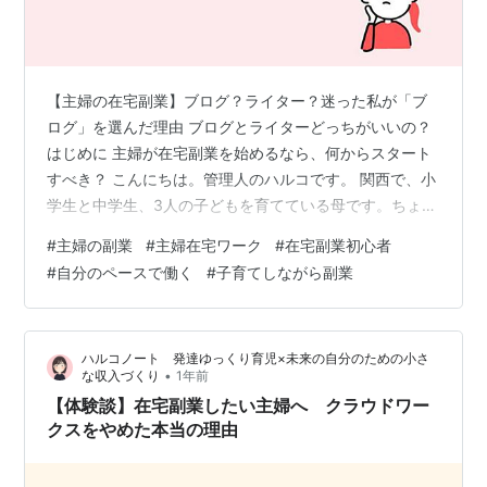
【主婦の在宅副業】ブログ？ライター？迷った私が「ブ
ログ」を選んだ理由 ブログとライターどっちがいいの？
はじめに 主婦が在宅副業を始めるなら、何からスタート
すべき？ こんにちは。管理人のハルコです。 関西で、小
学生と中学生、3人の子どもを育てている母です。ちょっ
ぴりポンコツな私ですが、子どもたちに助けられなが
#
主婦の副業
#
主婦在宅ワーク
#
在宅副業初心者
ら、毎日を送っています。 副業しているのはこんな人で
#
自分のペースで働く
#
子育てしながら副業
す。 www.harukonote.jp 「家でできる副業を始めた
い！」そう思って調べ始めたものの、最初の一歩って本
当に悩みますよね。 私も最初は、「在宅ワーク」「主婦
ハルコノート 発達ゆっくり育児×未来の自分のための小さ
副業」などと検索しては、ブログ、ライター、ハンドメ
•
な収入づくり
1年前
イド、アンケートな…
【体験談】在宅副業したい主婦へ クラウドワー
クスをやめた本当の理由