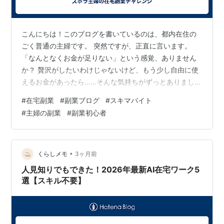
こんにちは！このブログを書いているのは、都内在住の
ごく普通の主婦です。 突然ですが、正直に言います。
「なんとなくお金が足りない」という感覚、ありません
か？ 贅沢がしたいわけじゃないけど、もう少し自由に使
えるお金があったら……そんな気持ちがずっとありまし
た。 きっかけは「スキマバイト」を調べたこと 子どもが
#
在宅副業
#
副業ブログ
#
スキマバイト
幼稚園に行っている間、家事を済ませると2〜3時間ぽっ
#
主婦の副業
#
副業初心者
かり時間が空きます。パートに出る気力はないけど、こ
の時間を使って少しでも稼げないかな、と思ってスマホ
で調べ始めたのがそもそものきっかけです。 アンケート
サイト、データ入力、モニター……いろいろ調べるうち
•
くらしメモ
3ヶ月前
に、「ブログで広告収入を得ている人がい…
人見知りでもできた！2026年最新AI在宅ワーク5
選【スキル不要】