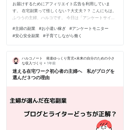
お届けするためにアフィリエイト広告を利用していま
す。 在宅副業って怪しくない？大丈夫？？ こんにちは。
ふつうの主婦、ハルコです。 今日は「アンケートサイ
ト・マクロミル」について、 私が実際にやってみたこと
#
主婦の副業
#
お小遣い稼ぎ
#
アンケートモニター
をお話します。 最初に正直に言うと… 私も「怪しくな
#
安心安全副業
#
子育てしながら働く
い？ほんとに大丈夫？」って疑っていました。とりあえ
ず試してみたら、意外と安心できるサイトで。しかもコ
ツコツやるとお小遣いにもなったんです。 マクロミルっ
ハルコノート 発達ゆっくり育児×未来の自分のための小さ
て怪しい？ 安心できる理由 「アンケート答えるだけでお
•
な収入づくり
1年前
金がもらえる」って聞くと、つい疑っち…
迷える在宅ワーク初心者の主婦へ 私がブログを
選んだ３つの理由