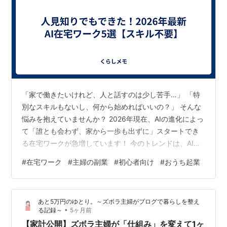
「家で働きたいけれど、人と話すのは少し苦手…」 「特
別なスキルもないし、何から始めればいいの？」 そんな
悩みを抱えていませんか？ 2026年現在、AIの進化によっ
て「誰とも会わず、家から一歩も出ずに」スタートでき
る在宅ワークが急増しています！ 今のトレンドは、AIを
自分の優秀なアシスタントとして使いこなす働き方。 面
#
在宅ワーク
#
主婦の副業
#
初心者向け
#
おうち起業
倒な下準備やリサーチはAIに任せて、自分は最後のチェ
ックや少しの工夫をするだけでOKなんです。 今回は、人
見知りの方でも主婦の方でも今日から実践できる、2026
あと5万円のゆとり。～ズボラ主婦がブログで暮らしを整え
年最新の「AI×在宅ワーク」を厳選して5つご紹介しま
•
る記録～
5ヶ月前
す。 スマホでサクッと読めて、すぐ真似できる内容なの
【家計公開】ズボラ主婦が「仕組み」を変えて1ヶ