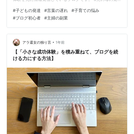
達×副業ブログ ■ 私の簡単なプロフィール • ４０代、3
#
子どもの発達
#
言葉の遅れ
#
子育ての悩み
児の母（中学生と小学生の母です） • 末っ子は言葉の発
#
ブログ初心者
#
主婦の副業
達がゆっくりで、現在放課後デーサービスに通っていま
す。 • 在宅ワーク・副業にも挑戦中（目標は月10万円の
収益化） • 現在は「はてなブログPro」でブログを運営中
子育ての傍ら、ブログとSNS（Xなど）を活用し、同じよ
•
アラ還女の独り言
1年前
うな悩みを…
【「小さな成功体験」を積み重ねて、ブログを続
ける力にする方法】