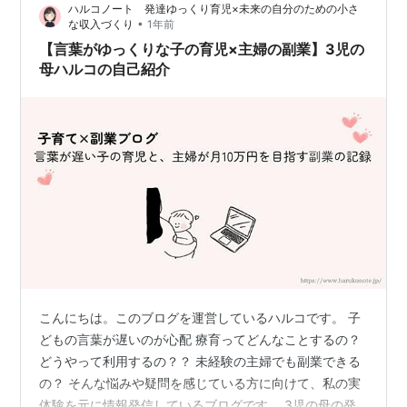
ハルコノート 発達ゆっくり育児×未来の自分のための小さ
金ないな…もう少しあったら…」 そんな思いから、私は
•
な収入づくり
1年前
クラウドワークスに登録して副業…
【言葉がゆっくりな子の育児×主婦の副業】3児の
母ハルコの自己紹介
こんにちは。このブログを運営しているハルコです。 子
どもの言葉が遅いのが心配 療育ってどんなことするの？
どうやって利用するの？？ 未経験の主婦でも副業できる
の？ そんな悩みや疑問を感じている方に向けて、私の実
体験を元に情報発信しているブログです。 3児の母の発