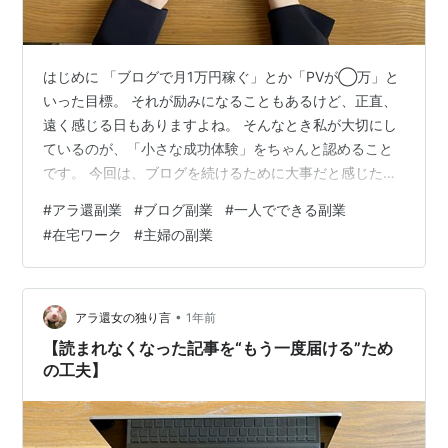
はじめに 「ブログで月1万円稼ぐ」とか「PVが◯万」と
いった目標。 それが励みになることもあるけど、正直、
遠く感じる日もありますよね。 そんなとき私が大切にし
ているのが、「小さな成功体験」をちゃんと認めること
です。 今回は、ブログを続けるために大事だと感じた
「小さな達成」の見つけ方と、その積み重ねについてお
#
アラ還副業
#
ブログ副業
#
一人でできる副業
話します。 ① 「1PV増えた」も立派な前進 昨日より1人
#
在宅ワーク
#
主婦の副業
でも多く読んでくれたら、それは進歩です。 SNSからの
1クリックも、はじめての検索流入も、ちゃんと意味のあ
る“前向きな変化”。 小さくても、それを見逃さないよう
にしています。 ② 「1記事書けた」で十分すごい どんな
•
アラ還女の独り言
1年前
に短くても、1記事…
【読まれなくなった記事を“もう一度届ける”ため
の工夫】