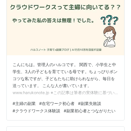
こんにちは。管理人のハルコです。 関西で、小学生と中
学生、3人の子どもを育てている母です。ちょっぴりポン
コツな私ですが、子どもたちに助けられながら、毎日を
送っています。 こんな人が書いています。
www.harukonote.jp ※この記事は筆者の実体験に基づい
た内容です。収益や成果を保証するものではありませ
#
主婦の副業
#
在宅ワーク初心者
#
副業失敗談
ん。副業の結果には個人差がありますので、あくまで参
#
クラウドワークス体験談
#
副業初心者とつながりたい
考としてご覧ください。 主婦がクラウドワークスをはじ
めてみたリアルな感想 【体験談】クラウドワークスで副
業を始めようとしたけど、やらなかった理由 「今月もお