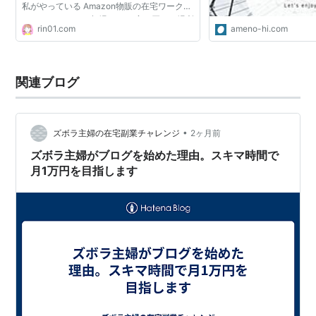
私がやっている Amazon物販の在宅ワーク
は、 Amazonでの相場よりも 安く買える場所
rin01.com
ameno-hi.com
をさがして 相場価格で売る仕事ですが、 安
く買って高く売るのっ...
関連ブログ
•
ズボラ主婦の在宅副業チャレンジ
2ヶ月前
ズボラ主婦がブログを始めた理由。スキマ時間で
月1万円を目指します