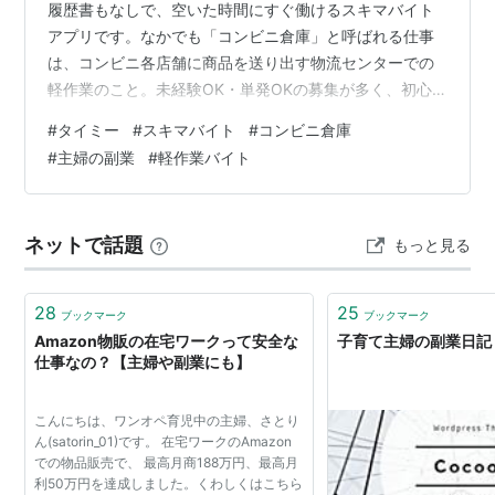
履歴書もなしで、空いた時間にすぐ働けるスキマバイト
アプリです。なかでも「コンビニ倉庫」と呼ばれる仕事
は、コンビニ各店舗に商品を送り出す物流センターでの
軽作業のこと。未経験OK・単発OKの募集が多く、初心
者が選びやすい定番の仕事です。 仕事内容と1日の流れ
#
タイミー
#
スキマバイト
#
コンビニ倉庫
主な作業は、流れてくる商品をかごやケースに仕分けす
#
主婦の副業
#
軽作業バイト
る「ピッキング」や、商品をエリアごとに分ける作業で
す。難しい知識はいらず、立って手を動かす作業が中心
になります。 よくある1日の流れ(3時間勤務の例) 集合・
ネットで話題
もっと見る
受付、簡単な説明(10〜15分) 仕分け・ピッキング作業 途
中で短い休憩 片付け・退…
28
25
ブックマーク
ブックマーク
Amazon物販の在宅ワークって安全な
子育て主婦の副業日記
仕事なの？【主婦や副業にも】
こんにちは、ワンオペ育児中の主婦、さとり
ん(satorin_01)です。 在宅ワークのAmazon
での物品販売で、 最高月商188万円、最高月
利50万円を達成しました。くわしくはこちら