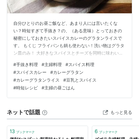
自分ひとりのお昼ご飯など、あまり人には言いたくな
い？時短すぎて手抜き？の、（ある意味）とっておきの
秘密にしておきたいスパイスカレーのグラタンライスで
す。 もくじ フライパンも鍋も使わない！洗い物はグラタ
ン皿のみ！ 大好きなスパイスとチーズを同時に味わいた
い欲求に！ 材料 ひとり分 作り方 手抜きでも即席でも添
#
手抜き料理
#
主婦料理
#
スパイス料理
加物なし フライパンも鍋も使わない！洗い物はグラタン
#
スパイスカレー
#
カレーグラタン
皿のみ！ 昼間、少しでも洗い物を減らしたいとき、火も
#
カレーグラタンライス
#
豆乳とスパイス
使いたくないとき、フライパンも鍋も使いたくない！器
#
時短レシピ
#
主婦の昼ごはん
の中ですべを済ませたい。そんなときでも、スパイスカ
レーの味を楽しみたい！スパイスの欲求がザワザワ出て
きます。笑 大好きなスパイスとチーズ…
ネットで話題
もっと見る
13
6
ブックマーク
ブックマーク