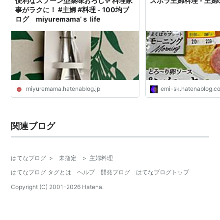
便利なスプーン型薬味おろし✨ 料理家
ズボラ主婦料理 - 主婦の
事がラクに！ #主婦 #料理 - 100均ブ
ログ miyuremama’ｓ life
miyuremama.hatenablog.jp
emi-sk.hatenablog.c
関連ブログ
はてなブログ
>
未指定
>
主婦料理
はてなブログ タグとは
ヘルプ
開発ブログ
はてなブログトップ
Copyright (C) 2001-
2026
Hatena.