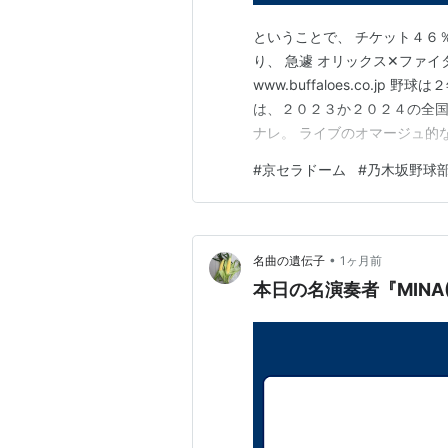
ということで、 チケット４６
り、 急遽 オリックス✕ファ
www.buffaloes.co.
は、２０２３か２０２４の全国
ナレ。 ライブのオマージュ的
につれてってと、 セレモリア
#
京セラドーム
#
乃木坂野球
中、乃木坂メンバーによる、選
攻撃続いてほしいと思ったら、
•
名曲の遺伝子
1ヶ月前
本日の名演奏者『MINA(Bas