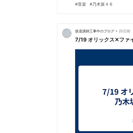
してしまいますが、CHIANZ
#
音楽
#
乃木坂４６
私が好きな方面って、音楽的
えば藤井風みたいに子供の…
•
坂道講師工事中のブログ
20日前
7/19 オリックス✕