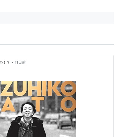
•
の！？
11日前