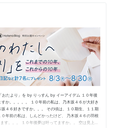
おたより」を by りっすん by イーアイデム １０年後
ますか。。。。。 １０年前の私は、乃木坂４６が大好き
木坂４６好きですか。。。 その頃は、１０期生、１１期
１０年前の私は、しんどかったけど、 乃木坂４６の羽根
ます。。。 １０年後夢は叶ってますか。。 空は見上げ