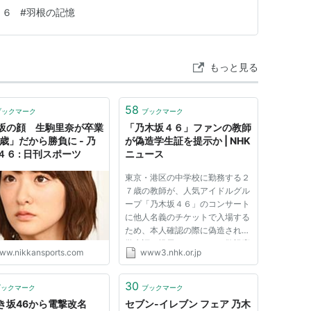
る まだ眠る可能性無限大だ。
４６
#
羽根の記憶
もっと見る
58
ブックマーク
ブックマーク
坂の顔 生駒里奈が卒業
「乃木坂４６」ファンの教師
2歳」だから勝負に - 乃
が偽造学生証を提示か | NHK
４６ : 日刊スポーツ
ニュース
東京・港区の中学校に勤務する２
７歳の教師が、人気アイドルグル
ープ「乃木坂４６」のコンサート
に他人名義のチケットで入場する
ため、本人確認の際に偽造された
学生証を提示したとして、警視庁
ww.nikkansports.com
www3.nhk.or.jp
は、この教師を偽造有印私文書行
使の疑いで書類送検する方針で
す。 チケットには、高値での転
30
ブックマーク
ブックマーク
売などを防ぐため、購入者名が
き坂46から電撃改名
セブン-イレブン フェア 乃木
記...