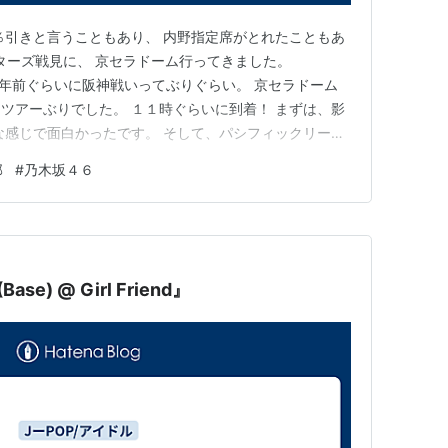
％引きと言うこともあり、 内野指定席がとれたこともあ
イターズ戦見に、 京セラドーム行ってきました。
jp 野球は２年前ぐらいに阪神戦いってぶりぐらい。 京セラドーム
ツアーぶりでした。 １１時ぐらいに到着！ まずは、影
な感じで面白かったです。 そして、パシフィックリーグ
ルピッチ。 黒見さん、ナイスピッチングでした！！ 途
部
#
乃木坂４６
手の名前のコールもよかったですね。 できるだけ長く
…
e) @ Girl Friend』