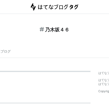
乃木坂４６
連ブログ
はてな
はてな
はてな
Copyrig