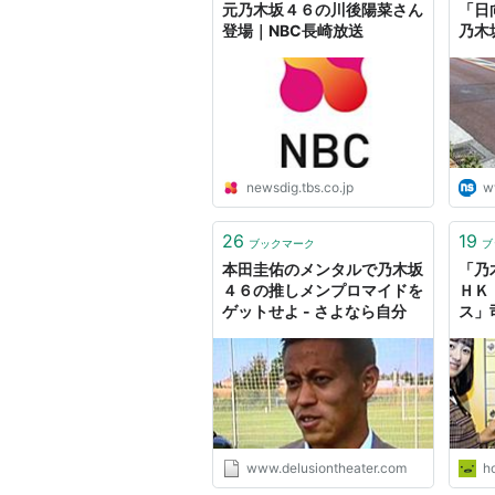
元乃木坂４６の川後陽菜さん
「日
登場｜NBC長崎放送
乃木
newsdig.tbs.co.jp
w
26
19
ブックマーク
ブ
本田圭佑のメンタルで乃木坂
「乃
４６の推しメンプロマイドを
ＨＫ
ゲットせよ - さよなら自分
ス」
んか
www.delusiontheater.com
h