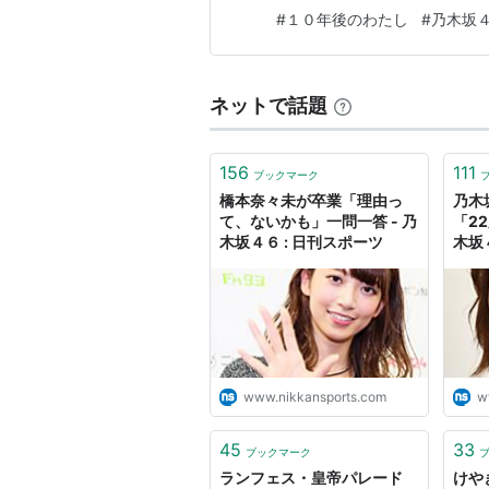
るためじゃない、飛ぶためにあ
#
１０年後のわたし
#
乃木坂
ネットで話題
156
111
ブックマーク
橋本奈々未が卒業「理由っ
乃木
て、ないかも」一問一答 - 乃
「2
木坂４６ : 日刊スポーツ
木坂
www.nikkansports.com
w
45
33
ブックマーク
ランフェス・皇帝パレード
けや