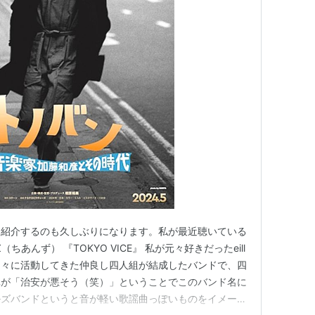
を紹介するのも久しぶりになります。私が最近聴いている
（ちあんず） 『TOKYO VICE』 私が元々好きだったeill
個々に活動してきた仲良し四人組が結成したバンドで、四
真が「治安が悪そう（笑）」ということでこのバンド名に
ルズバンドというと音が軽い歌謡曲っぽいものをイメージ