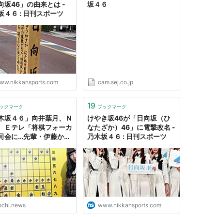
向坂46」の由来とは -
坂４６
坂４６ : 日刊スポーツ
ww.nikkansports.com
cam.sej.co.jp
19
ックマーク
ブックマーク
木坂４６」向井葉月、Ｎ
けやき坂46が「日向坂（ひ
 Ｅテレ「将棋フォーカ
なたざか）46」に電撃改名 -
司会に…先輩・伊藤かり
乃木坂４６ : 日刊スポーツ
ら交代 - スポーツ報知
ochi.news
www.nikkansports.com