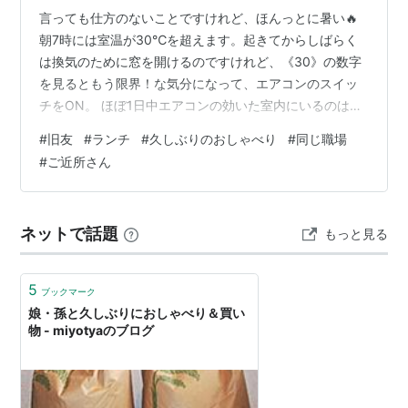
言っても仕方のないことですけれど、ほんっとに暑い🔥
朝7時には室温が30℃を超えます。起きてからしばらく
は換気のために窓を開けるのですけれど、《30》の数字
を見るともう限界！な気分になって、エアコンのスイッ
チをON。 ほぼ1日中エアコンの効いた室内にいるのはよ
くないのかしら？と思いつつ、我慢大会でもあるまい
#
旧友
#
ランチ
#
久しぶりのおしゃべり
#
同じ職場
し…とも思う昨今です。 にほんブログ村 昨日は友人との
#
ご近所さん
ランチでした。知り合ってから40年弱になります。 私が
新卒で入った会社に、同じ年の秋頃でしたか中途採用で
入社してきたのが彼女。数年間、同じ部署で働いていま
ネットで話題
もっと見る
した。その頃はお互いひとり暮らしということもあっ
て、よく一緒に食事に行ったりしていたの…
5
ブックマーク
娘・孫と久しぶりにおしゃべり＆買い
物 - miyotyaのブログ