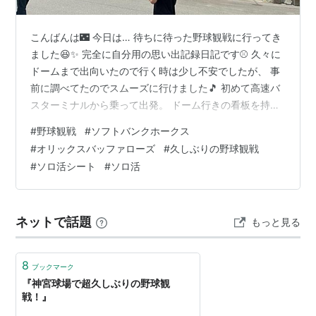
こんばんは🌃 今日は… 待ちに待った野球観戦に行ってき
ました😆✨ 完全に自分用の思い出記録日記です⚾ 久々に
ドームまで出向いたので行く時は少し不安でしたが、 事
前に調べてたのでスムーズに行けました🎵 初めて高速バ
スターミナルから乗って出発。 ドーム行きの看板を持っ
てる方がいたのですぐ分かります。 結構列が出来てたの
#
野球観戦
#
ソフトバンクホークス
でバスに乗り込むまで１５分ぐらい並んだかな？ みんな
#
オリックスバッファローズ
#
久しぶりの野球観戦
ドーム行きなので安心です。 週末だからか？結構道は混
#
ソロ活シート
#
ソロ活
んでました💦 PayPayドームに向かう途中は海を越えて
行くので、 道中の景色で少しずつテンションが上がって
きました(笑) ドーム周りは新しい商業施設やリッチな高
ネットで話題
もっと見る
層マンションが出来…
8
ブックマーク
『神宮球場で超久しぶりの野球観
戦！』