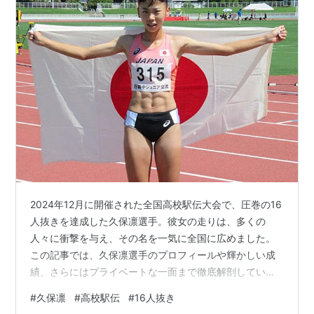
2024年12月に開催された全国高校駅伝大会で、圧巻の16
人抜きを達成した久保凛選手。彼女の走りは、多くの
人々に衝撃を与え、その名を一気に全国に広めました。
この記事では、久保凛選手のプロフィールや輝かしい成
績、さらにはプライベートな一面まで徹底解剖していき
ます！ 1. 久保凛選手のプロフィール 2. 圧倒的な成績 3.
#
久保凛
#
高校駅伝
#
16人抜き
高校駅伝16人抜きの快挙 4. 久保凛選手のプライベート