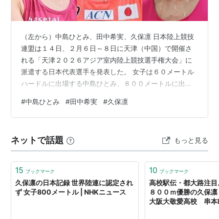
（左から）中島ひとみ、田中希実、久保凛 日本陸上競技
連盟は１４日、２月６日～８日に天津（中国）で開催さ
れる「天津２０２６アジア室内陸上競技選手権大会」に
派遣する日本代表選手を発表した。 女子は６０メートル
ハードルに出場する中島ひとみ、８００メートルに出場
する久保凛、１５００＆３０００メートルに出場する田
#
中島ひとみ
#
田中希実
#
久保凛
中希実ら１０人が代表に名を連ねた。 男子は６０メート
ルに出場する桐生祥秀、３０００メートルに出場する塩
尻和也ら１１人を派遣する。 参照元：
ネットで話題
もっと見る
https：//www.daily.co.jp/ <script
type="text/javascript">rakuten_design="slide";…
15
10
ブックマーク
ブックマーク
久保凛の日本記録 世界陸連に認定され
高校駅伝・都大路注目
ず 女子800メートル | NHKニュース
８００ｍ優勝の久保凛
大阪大敬愛高校 串本
身）世代日本代表のス