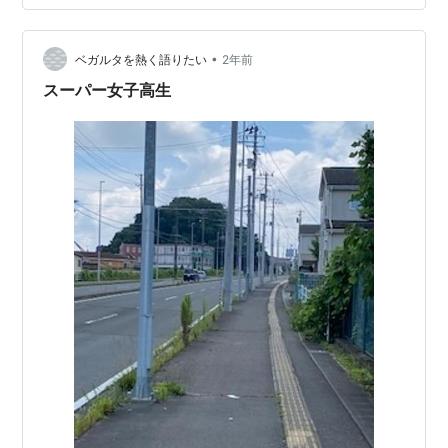
5. 今後の期待 6. まとめ 1. 久保凛選手のプロフィール 名
前：久保 凛（くぼ りん） 生年月日：2008年1月20日 出
•
身地：和歌山県東牟婁郡串本町 出身小学校：串本町立潮
ベガルタを熱く語りたい
2年前
岬小学校 出身中学校：串本町立潮岬中学校…
スーパー女子高生