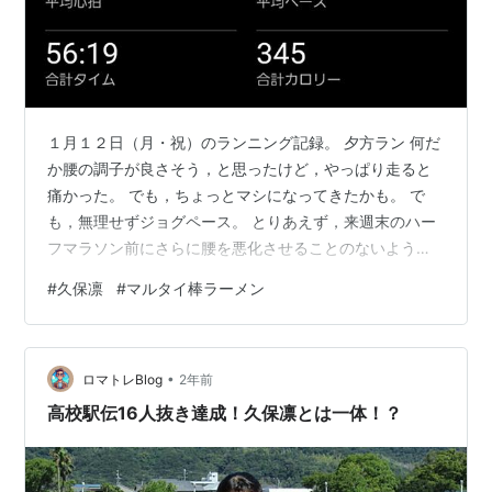
１月１２日（月・祝）のランニング記録。 夕方ラン 何だ
か腰の調子が良さそう，と思ったけど，やっぱり走ると
痛かった。 でも，ちょっとマシになってきたかも。 で
も，無理せずジョグペース。 とりあえず，来週末のハー
フマラソン前にさらに腰を悪化させることのないよう，
無理はしない。 陸上，女子８００ｍ日本記録保持者の高
#
久保凛
#
マルタイ棒ラーメン
校生，久保凛選手。 高校卒業後，積水化学に進み，
TWOLAPSで活動するとのこと。 TWOLAPSの横田真人
代表は８００ｍが専門で元日本記録保持者だから，まさ
•
にピッタリなのかもしれない。 久保選手も積水化学で駅
ロマトレBlog
2年前
伝を走ることもあるかも。 同じく積水化学でTWOLAPS
高校駅伝16人抜き達成！久保凛とは一体！？
の卜部蘭選手は，中距離で…