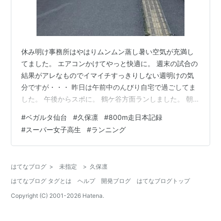
休み明け事務所はやはりムンムン蒸し暑い空気が充満し
てました。 エアコンかけてやっと快適に。 週末の試合の
結果がアレなものでイマイチすっきりしない週明けの気
分ですが・・・ 昨日は午前中のんびり自宅で過ごしてま
した。 午後からスポに。 鶴ケ谷方面ランしました。 朝
のうち雨でしたが止んで日差しが結構強烈になって走っ
#
ベガルタ仙台
#
久保凛
#
800m走日本記録
て背中、肩に熱さを感じました。 鶴ケ谷を1周して中央公
#
スーパー女子高生
#
ランニング
園の前に。 この先はまだ行ったことがないので次回は行
ってみようかと思ってます。 サッカーの久保君の従妹と
かもう言えない凄いJKが快挙です！ news.yahoo.co.jp
はてなブログ
>
未指定
>
久保凛
陸上競技８００ｍで日本記録で２分を切ってしまった。
はてなブログ タグとは
ヘルプ
開発ブログ
はてなブログトップ
これはほん…
Copyright (C) 2001-
2026
Hatena.