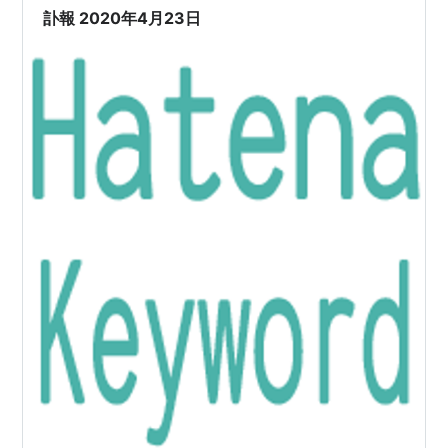
いの言葉を…
訃報 2020年4月23日