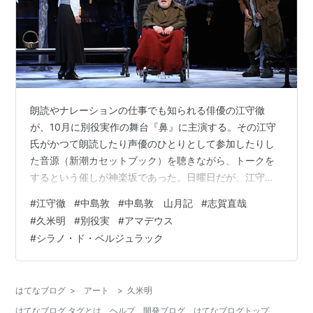
朗読やナレーションの仕事でも知られる俳優の江守徹
が、10月に別役実作の舞台『鼻』に主演する。その江守
氏がかつて朗読したり声優のひとりとして参加したりし
た音源（新潮カセットブック）を聴きながら、トークを
するという催しが神楽坂であった。日曜日だが、江守氏
は終了後すぐに稽古場へ向かうとのことだった。聞き手
#
江守徹
#
中島敦
#
中島敦 山月記
#
志賀直哉
は新潮社の森重良太氏が務める。
#
久米明
#
別役実
#
アマデウス
#
シラノ・ド・ベルジュラック
はてなブログ
>
アート
>
久米明
はてなブログ タグとは
ヘルプ
開発ブログ
はてなブログトップ