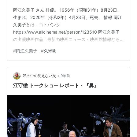
岡江久美子 さん 俳優。 1956年（昭和31年）8月23日、
生まれ。2020年（令和2年）4月23日、死去。 情報 岡江
久美子とは - コトバンク
https://www.allcinema.net/person/123510 岡江久美子
の出演映画作品 | 最新の映画ニュース・映画館情報なら
MOVIE WALKER PRESS 訃報 新型コロナ:岡江久美子さん
#
岡江久美子
#
久米明
が死去 新型コロナウイルスで （写真=共同） :日本経済新
聞 岡江久美子さん、新型コロナ肺炎で死去 63歳 「はな
まるマーケット」司会、女優 - 毎日新聞 女優の岡江久美
•
子さん死去、６３歳 新型コロナ肺炎で：時事ドットコム
私の中の見えない炎
9年前
俳優の岡江…
江守徹 トークショー レポート・『鼻』