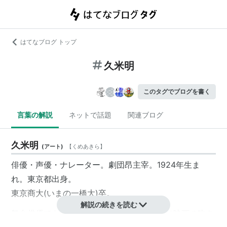
はてなブログ トップ
久米明
このタグでブログを書く
言葉の解説
ネットで話題
関連ブログ
久米明
(
アート
)
【
くめあきら
】
俳優・声優・ナレーター。劇団昂主宰。1924年生ま
れ。東京都出身。
東京商大(いまの一橋大)卒。
解説の続きを読む
舞台俳優でもあるが、広く知られているのは映画の吹き