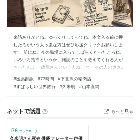
来訪ありがとね。ゆっくりしてってね。本文入る前に押
したろかいう太っ腹な方はぜひ応援クリックお願いしま
す！ 前にね、今の職場に入ってしばらくたったころね、
いろいろ指導というか、施設のことを教えてくれる人が
おったんよ。 政所さんという人ね。 で、その人の奥さん
も、うちらの会社で働くことになったんやって。もちろ
#
医薬翻訳
#
72時間
#
下北沢の精肉店
ん、現場はちゃうよ。 でね、その奥さんがつけてる香水
#
すばらしい世界旅行
#
久米明
#
山本直純
かなんかしらんが、かなり強烈だったらしくてね。 以前
からその現場におった人が、丁寧によ、ほんま丁寧にお
願い口調で、まあ、女性でもあるしね、 「あの、すみま
ネットで話題
もっと見る
せん、ちょっとわたし、香水系とかの匂いが苦手でし
て、 可能であれば、ちょっと薄く軽めにし…
178
ブックマーク
久米明さん死去 俳優 ナレーター 声優