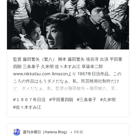
監督 藤田繁矢（繁八） 脚本 藤田繁矢 埴谷淳 出演 平田重
四朗 三条泰子 久米明 佐々木すみ江 草薙幸二郎
www.nikkatsu.com Amazonより 1967年日活作品。この
ころの作品はもうダメだなぁ、私。民芸映画社制作だけ
ど、ダメだなぁ、私。監督が藤田敏矢＝藤田敏八。見た
ことないけど「八月の濡れた砂」で有名な監督のデビュ
#
１９６７年日活
#
平田重四朗
#
三条泰子
#
久米明
ー作。 知っている俳優さんは久米明と佐々木すみ江、草
#
佐々木すみ江
薙幸二郎、信欣三くらい。 主役の平田重四朗は今どーし
てる？６０年代に６本の映画出演があるのはわかりまし
た。 婦女暴行で少年院送りとなった安田純（平田重四
朗）。院長（信欣三）の前で「僕は誓います・・」と誓
•
週刊水曜日［Hatena Blog］
6年前