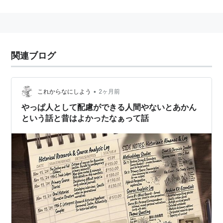
替えやテレビ番組などのナレーション。
*1
味のある朗読が持ち味。
次男はミュージシャンの
久米大作
。
関連ブログ
*1
:
ドラえもん「のび太の結婚前夜」のしずかちゃんのお
父さん役も
•
これからなにしよう
2ヶ月前
やっぱ人として配慮ができる人間やないとあかん
という話と昔はよかったなぁって話