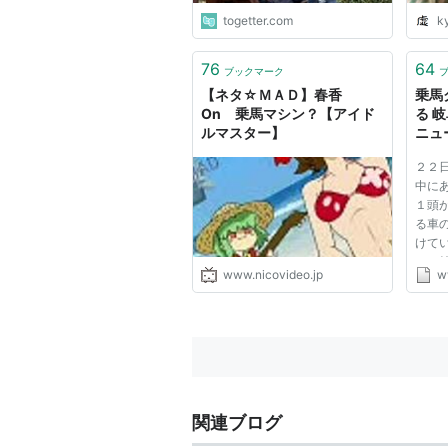
togetter.com
k
76
64
ブックマーク
【ネタ☆ＭＡＤ】春香
乗馬
On 乗馬マシン？【アイド
る 岐
ルマスター】
ニュ
２２
中に
１頭
る車
けて
には
www.nicovideo.jp
w
人が
けた
追い
うこと
関連ブログ