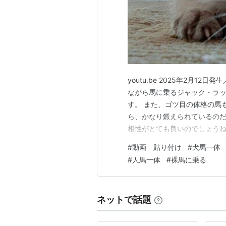
youtu.be 2025年2月
ながら馬に乗るジャック・ラッ
す。 また、ゴツ目の体格の馬
ら、かなり鍛えられているのだ
相性がとても良いのでしょうね
思議です。 人間が、鞍を使っ
#
動画 貼り付け
#
犬馬一体
なせないのではないでしょうか
#
人馬一体
#
裸馬に乗る
るようですから、スゴいと思う
ネットで話題