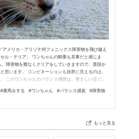
12日発生／アメリカ・アリゾナ州フェニックス障害物を飛び越え
セル・テリア。 ワンちゃんの騎乗も見事だと感じま
も、障害物を難なくクリアをしていきますので、普段か
と思います。 コンビネーションも抜群に見えるのは、
。 このワンちゃんのバランス感覚は、羨ましいほど不
て乗馬しても、よほど鍛錬しないと、このように乗りこ
#
乗馬をする
#
ワンちゃん
#
バランス感覚
#
障害物
？ でも、このワンちゃんは、お馬さんの上に立ってい
のです。 人馬…
もっと見る