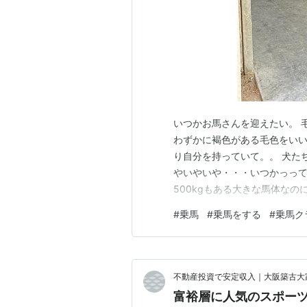
いつかお馬さんを迎えたい。 
わずかに褐色がある毛色をいい
り自分を持っていて。。 犬た
やいやいや・・・いつかっって
500kgもある大きな馬体な
囲ほぼ350度見える。 500
#
乗馬
#
乗馬をする
#
乗馬ク
画にも頻繁に登場してきますよ
のでしょう、今も時々、林の入
不動産投資で安定収入｜大阪築古大
富裕層に人気のスポー