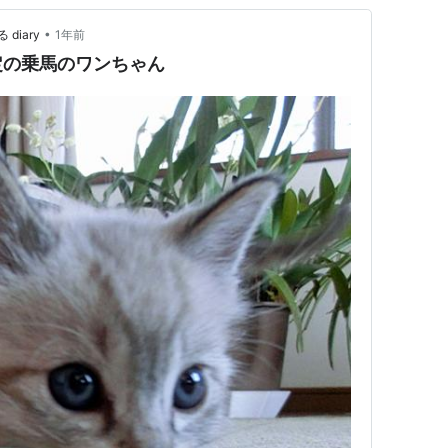
•
iary
1年前
定の乗馬のワンちゃん