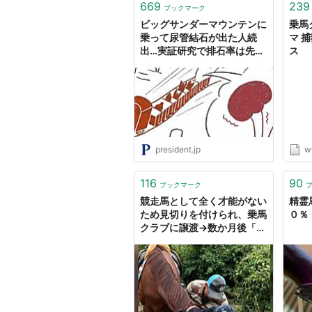
669
239
ブックマーク
ビッグサンダーマウンテンに
乗馬
乗って尿管結石が出た人続
マ 捕
出…実証研究で排石率は先頭
ス
席12.5%､最後部席63.9% 乗
馬やヨガで振動やGの力を利
用して石を動かす画期的治療
法も
president.jp
w
116
90
ブックマーク
競走馬として全く才能がない
精霊
ため見切りを付けられ、乗馬
０％
クラブに譲渡→数か月後「絶
賛だった」と連絡があり、大
人しく素直で子供も乗れて
CMにも出演「人間も馬も適
材適所」