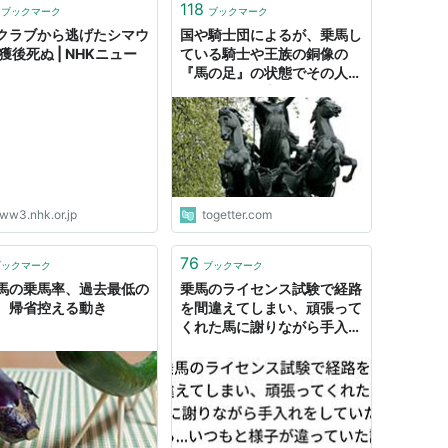
118
ブックマーク
ブックマーク
クラブから逃げたシマウ
国や騎士団によるが、乗馬し
獲後死ぬ | NHKニュー
ている騎士や王族の銅像の
『馬の足』の状態でその人物
がどんな死に方をしたかわか
るらしい？
ww3.nhk.or.jp
togetter.com
76
ブックマーク
ブックマーク
馬の乗馬率、過去最低の
乗馬のライセンス試験で経路
 帰省控える動き
を間違えてしまい、頑張って
くれた馬に謝りながら手入れ
をしていたら...いつもと様子
が違っていた話