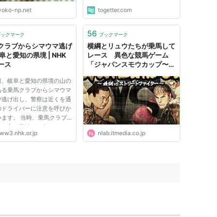
yoko-np.net
togetter.com
56
ブックマーク
ブックマーク
クラブからシマウマ逃げ
横綱とリュウたちが乗馬して
阜と愛知の県境 | NHK
レース 異色な競馬ゲーム
ース
「ジャパンスモウカップ〜横
綱vsストリートファイタ
日、岐阜と愛知の県境の山の
ー〜」登場 | ねとらぼ
ある乗馬クラブからシマウマ
が逃げ出し、警察は近くを通
のドライバーに注意を呼びか
います。 当時、乗馬クラブ
持ち主の男性など合わせて４
ww3.nhk.or.jp
nlab.itmedia.co.jp
いて、逃げ出すところを見つ
ため、近くのキャンプ場まで
かけましたが、見失ったとい
です。シマウマは重さが...