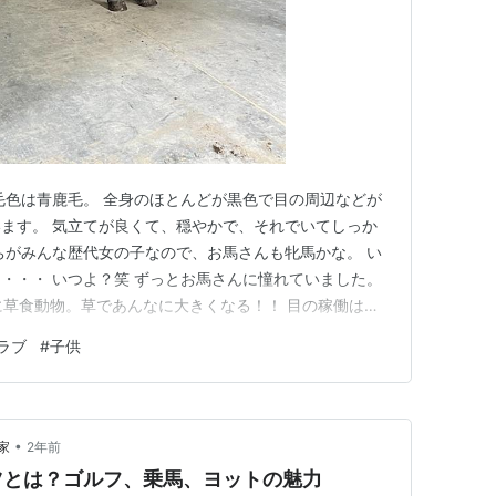
毛色は青鹿毛。 全身のほとんどが黒色で目の周辺などが
ます。 気立てが良くて、穏やかで、それでいてしっか
ちがみんな歴代女の子なので、お馬さんも牝馬かな。 い
・・・ いつよ？笑 ずっとお馬さんに憧れていました。
のに草食動物。草であんなに大きくなる！！ 目の稼働は周
0年も前から人と暮らしてきた馬。 歴史やお城の壁画、絵
ラブ
#
子供
ね。 ここ日本では農耕馬としての意味合いが深かった
り口に …
•
家
2年前
ツとは？ゴルフ、乗馬、ヨットの魅力