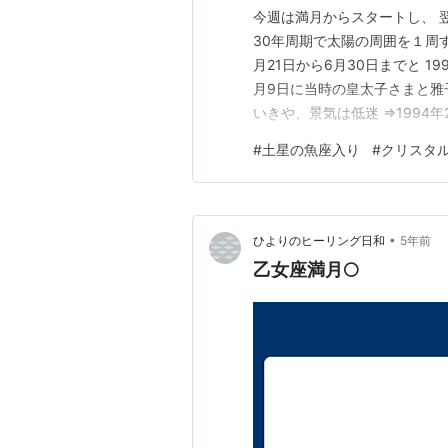
今週は満月からスタートし、 
30年周期で太陽の周囲を１周す
月21日から6月30日までと 19
月9日に当時の皇太子さまと雅
いきや、景気は低迷 ⇒1994
に思えますが ある種の縛られ
#
土星の魚座入り
#
クリスタ
す。 今回の土星の魚座入りは
すが、 特に水…
•
ひよりのヒーリング日和
5年前
乙女座満月🌕