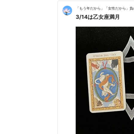
「もう年だから」「女性だから」負
3/14は乙女座満月