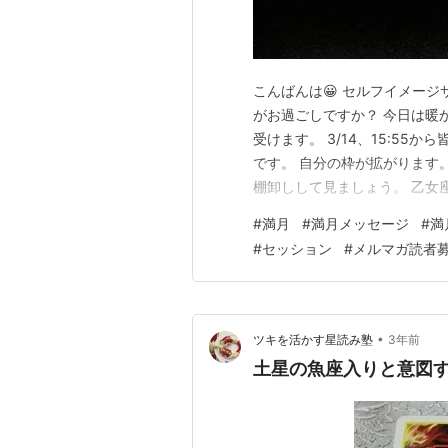
こんばんは😀 セルフイメージ
がお過ごしですか？ 今日は暖
受けます。 3/14、15:55
です。 自分の枠が拡がります
棚卸しして見ましょう。 乙女
す。 太陽と土星のコンジャン
#
満月
#
満月メッセージ
#
満
い物事を 終わらせる機会が有
#
セッション
#
メルマガ読者
えない世界に目…
•
ツキを活かす星読み塾
3年前
土星の魚座入りと意図す