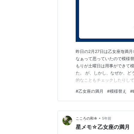
昨日の2月27日は乙女座♍️満
なぁって思っていたので模様替
もりが土曜日は用事ができて
た。 が、しかし、なぜか、ど
的なこともチェックしたりし
の違和感…。 模様替えの最中
#
乙女座の満月
#
模様替え
#
それとも、寝不足で体調がイマ
どうか判断するのって難しいで
•
こころの和☆
5年前
星メモ☆乙女座の満月