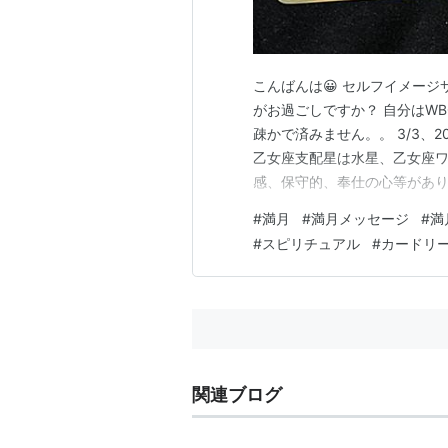
こんばんは😀 セルフイメージ
がお過ごしですか？ 自分はW
疎かで済みません。。 3/3、
乙女座支配星は水星、乙女座ワ
感、保守的、奉仕の心等があり
な物を捨てる、 いらない人間
#
満月
#
満月メッセージ
#
満
影響し合い、日常に揺らぎ 当
#
スピリチュアル
#
カードリ
逆行の影響で 物事が滞る、…
関連ブログ