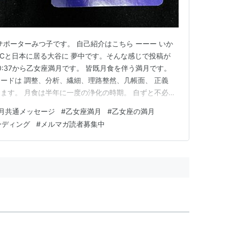
サポーターみつ子です。 自己紹介はこちら ーーー いか
BCと日本に居る大谷に 夢中です。そんな感じで投稿が
20:37から乙女座満月です。 皆既月食を伴う満月です。
ードは 調整、分析、繊細、理路整然、几帳面、 正義
ます。 月食は半年に一度の浄化の時期。 自ずと不必要
関係も整理したくなります。 乙女座の月と魚座の太陽が
月共通メッセージ
#
乙女座満月
#
乙女座の満月
たり前の仕組みや価値観が 不確かと気付かされる。 水星
ーディング
#
メルマガ読者募集中