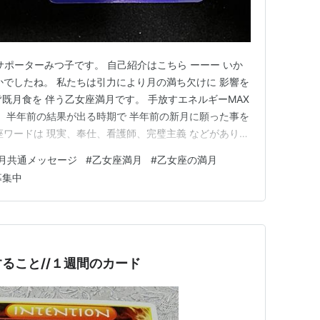
サポーターみつ子です。 自己紹介はこちら ーーー いか
かでしたね。 私たちは引力により月の満ち欠けに 影響を
から皆既月食を 伴う乙女座満月です。 手放すエネルギーMAX
。 半年前の結果が出る時期で 半年前の新月に願った事を
座ワードは 現実、奉仕、看護師、完璧主義 などがありま
クション は物事の終わりを表します。 将来性が見込めな
月共通メッセージ
#
乙女座満月
#
乙女座の満月
ります。 太陽、月。ドラゴンヘッドが魚座に ある事で見
募集中
ること//１週間のカード