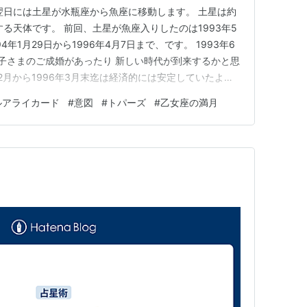
翌日には土星が水瓶座から魚座に移動します。 土星は約
る天体です。 前回、土星が魚座入りしたのは1993年5
94年1月29日から1996年4月7日まで、です。 1993年6
子さまのご成婚があったり 新しい時代が到来するかと思
年2月から1996年3月末迄は経済的には安定していたよう
感があったり、不穏な事件や天変地異も多かった時代で
ルアライカード
#
意図
#
トパーズ
#
乙女座の満月
水瓶座への戻りは無いので 景気の低迷感はあまりないで