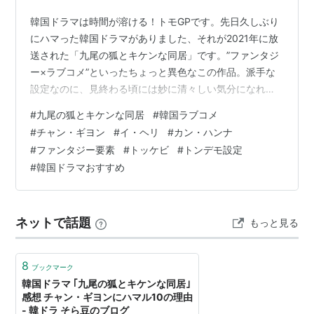
韓国ドラマは時間が溶ける！トモGPです。先日久しぶり
にハマった韓国ドラマがありました、それが2021年に放
送された「九尾の狐とキケンな同居」です。”ファンタジ
ー×ラブコメ”といったちょっと異色なこの作品。派手な
設定なのに、見終わる頃には妙に清々しい気分になれる
絶妙なバランスを持つこの作品の魅力を今回はお届けし
#
九尾の狐とキケンな同居
#
韓国ラブコメ
たいと思います。 九尾の狐とキケンな同居
#
チャン・ギヨン
#
イ・ヘリ
#
カン・ハンナ
www.youtube.com あらすじ 主人公は、見た目も中身も
#
ファンタジー要素
#
トッケビ
#
トンデモ設定
は完璧なスペックなイケメン、しかし本当の姿は長い年
#
韓国ドラマおすすめ
月（999年）を生きてきた九尾狐・シン・ウヨ（チャ
ン・ギヨン）。1000年を迎えるその日までに、玉に人間
の精気を集めて、それが青く染…
ネットで話題
もっと見る
8
ブックマーク
韓国ドラマ ｢九尾の狐とキケンな同居｣
感想 チャン・ギヨンにハマル10の理由
- 韓ドラ そら豆のブログ