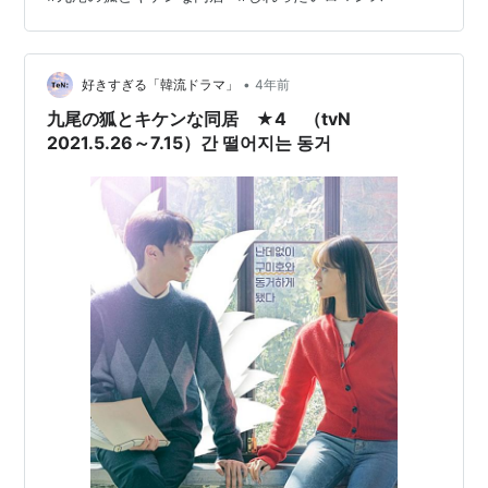
チピチのスーツで覆って。 無駄にシャワーシーン💦何だ
よ、いらねえよ関係ねえだろぅと言いながら、 サランく
ぎづけ😍マジ、眼福タイム。コマオウ。 ソンジウンちゃ
んもかわいいし、二…
•
好きすぎる「韓流ドラマ」
4年前
九尾の狐とキケンな同居 ★4 （tvN
2021.5.26～7.15）간 떨어지는 동거