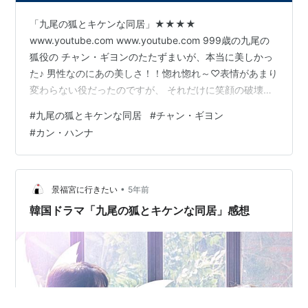
「九尾の狐とキケンな同居」★★★★
www.youtube.com www.youtube.com 999歳の九尾の
狐役の チャン・ギヨンのたたずまいが、本当に美しかっ
た♪ 男性なのにあの美しさ！！惚れ惚れ～♡表情があまり
変わらない役だったのですが、 それだけに笑顔の破壊力
は・・・やばかった～(;ﾟロﾟ)♡♡笑顔が、水泳の瀬戸大
#
九尾の狐とキケンな同居
#
チャン・ギヨン
也選手にそっくり。 ストーリーはファンタジーなんだけ
#
カン・ハンナ
れど、リアルな生活を描いているところも多くて、 しか
もコメディーの要素もいっぱいあって、無理のない展開
でまったく飽きずに見られました♬ ホントにおもしろか
った！ 1000歳、玉、精気 がキーワードかな。 ヒロイン
•
景福宮に行きたい
5年前
役のイ…
韓国ドラマ「九尾の狐とキケンな同居」感想