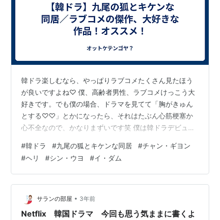
韓ドラ楽しむなら、やっぱりラブコメたくさん見たほう
が良いですよね♡ 僕、高齢者男性、ラブコメけっこう大
好きです。でも僕の場合、ドラマを見てて「胸がきゅん
とする♡♡」とかになったら、それはたぶん心筋梗塞か
心不全なので、かなりまずいです笑 僕は韓ドラデビュー
した後、だいたい人死にの出るドラマばかり見ていたん
#
韓ドラ
#
九尾の狐とキケンな同居
#
チャン・ギヨン
ですが、本作はWOWOWで放映されたときにリアルタイ
#
ヘリ
#
シン・ウヨ
#
イ・ダム
ムで観ました。（僕のサブスクはネトフリとWOWOWが
定番、あとみたい番組によってDisney+）で、僕的には本
作が韓ドラ・ラブコメのデビュー作品です。 いやー、期
待以上にすげー面白かった笑 www.youtube.com なにし
•
サランの部屋
3年前
ろチャン・ギヨン…
Netflix 韓国ドラマ 今回も思う気ままに書くよ