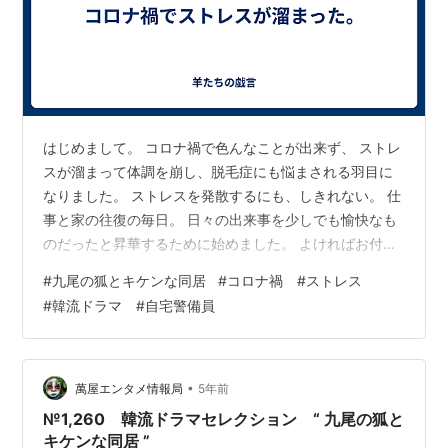
はじめまして。 コロナ禍で色んなことが出来ず、 ストレ
スが溜まって体調を崩し、脱毛症にも悩まされる羽目に
なりました。 ストレスを発散するにも、しきれない。 仕
事と家の往復の毎日。 日々の出来事を少しでも愉快なも
のだったと昇華するために始めました。 よければお付き
合いお願いします。 とりあえず、今日の出来事。 今日
#
九尾の狐とキケンな同居
#
コロナ禍 #ストレス
は、昼から梅酒のお湯割りを飲みつつ韓流ドラマの続き
#
韓流ドラマ #自宅警備員
を見ていた。 集中力と体力がないため昔ほどぶっ通して
なにかを見ることが出来ない。 そのせいで、韓流ドラマ
には少し抵抗があった。 たまたまAmazon primeで見つ
けた韓流ドラマ。 恋愛×ファンタジー というなんとも好
•
萬屋エンタメ情報局
5年前
奇心を揺さぶる題…
№1,260 韓流ドラマセレクション “ 九尾の狐と
キケンな同居 ”