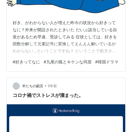
好き、がわからない人が増えた昨今の状況から好きって
なに？外来が開設されたときいた だいぶ該当している自
覚があるため早速、受診してみる 症状としては、好きを
因数分解して元素記号に変換してえんえん解いているが
わからない…ということですね？ ということで処方され
たのが『九尾の狐とキケンな同居』というドラマで、韓
#
好きってなに
#
九尾の狐とキケンな同居
#
韓国ドラマ
国のものらしい なんでも、はじめて人（ここでは狐）を
好きになる気持ちがていねいに繊細に描かれているとい
う ほかに片思い、元カノへの想い、数々の失恋を経て新
•
たな恋に目覚める瞬間とかいろんな好きのバリエーショ
羊たちの戯言
5年前
ンも学べるらしいのだ お笑いステージの前座っぽく場を
コロナ禍でストレスが溜まった。
あっためる効能もあるんですよ～って わ…