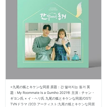
⭐️九尾の狐とキケンな同居 原題：간 떨어지는 동거 英
題：My Roommate Is a Gumiho 2021年 主演：チャン・
ギヨン氏 × イ・ヘリ氏 九尾の狐とキケンな同居/OST/
TVNドラマ /2CD アーティスト:九尾の狐とキケンな同居