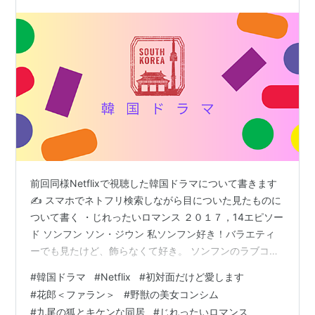
前回同様Netflixで視聴した韓国ドラマについて書きます
✍ スマホでネトフリ検索しながら目についた見たものに
ついて書く ・じれったいロマンス ２０１７，14エピソー
ド ソンフン ソン・ジウン 私ソンフン好き！バラエティ
ーでも見たけど、飾らなくて好き。 ソンフンのラブコメ
いっぱいあるけど全部いいね！ 高身長、イケメン、財
#
韓国ドラマ
#
Netflix
#
初対面だけど愛します
閥、ワンナイト 👆私の好きなワードね（笑） ソンフンは
#
花郎＜ファラン＞
#
野獣の美女コンシム
昔水泳選手で（現実の話ね）その鍛え上げられた体をピ
#
九尾の狐とキケンな同居
#
じれったいロマンス