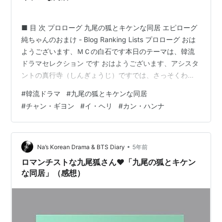
■ 目 次 プロローグ 九尾の狐とキケンな同居 エピローグ
純ちゃんのおまけ - Blog Ranking Lists プロローグ おは
ようございます、ＭＣの白石です本日のテーマは、韓流
ドラマセレクション です おはようございます、アシスタ
ントの真行寺（しんぎょうじ）ですでは、さっそくわた
くしの方からお送りする韓流ドラマのご紹介をさせて頂
#
韓流ドラマ
#
九尾の狐とキケンな同居
きます「九尾の狐とキケンな同居」です！ では、皆さん
#
チャン・ギヨン
#
イ・ヘリ
#
カン・ハンナ
楽しんでってくださいね (✿╹◡╹)bワープ！！. . . .
．．．．．..........................................き、きえるぅぅ
ぅ。。。(￣□￣ *)(￣□:;.…
•
Na’s Korean Drama & BTS Diary
5年前
ロマンチストな九尾狐さん❤︎「九尾の狐とキケン
な同居」（感想）