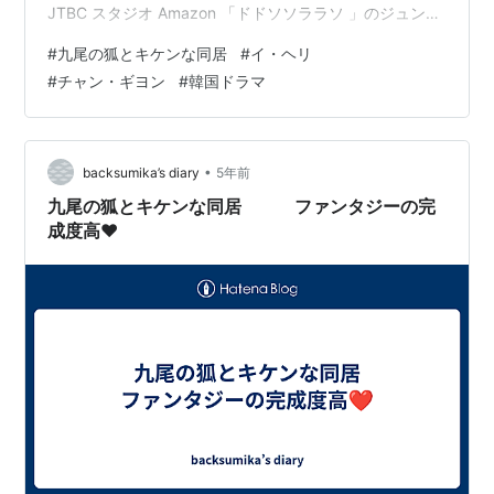
JTBC スタジオ Amazon 「ドドソソララソ 」のジュンロ
スから立ち直るべく、ファンタジーを視聴開始。 作業し
#
九尾の狐とキケンな同居
#
イ・ヘリ
ながらでもさくっと視聴可能。辿る恋愛ルートが予想で
#
チャン・ギヨン
#
韓国ドラマ
きるから、安心して見える。人間性は大事。人間性を失
ったら獣以下。妖怪の話だから、「トッケビ」を思い出
す箇所もチラホラ。 🦊チャン・ギヨンさん演じるシン・
ウヨ 人間になるべく苦戦す…
•
backsumika’s diary
5年前
九尾の狐とキケンな同居 ファンタジーの完
成度高❤