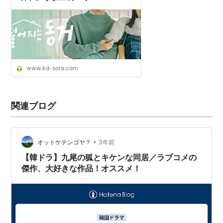
www.kd-sora.com
関連ブログ
•
オットケテンゴヤ？
3年前
【韓ドラ】九尾の狐とキケンな同居／ラブコメの
傑作、大好きな作品！オススメ！