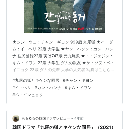
★シン・ウヨ：チャン・ギヨン 999歳 九尾狐 ★イ・ダ
ム：イ・ヘリ 22歳 大学生 ★ヤン・ヘソン：カン・ハン
ナ 住民登録22歳 実は747歳 元九尾狐 ★ト・ジェジン：
キム・ドワン 22歳 大学生 ダムの親友 ★ケ・ソヌ：ペ・
イニョク 23歳 ダムの先輩 大学の人気者 写真はこちらか
ら ⇒ 韓国公式HP とっても面白かった！！ 実は、「予想
#
九尾の狐とキケンな同居
#
チャン・ギヨン
外」の面白さですっかりハマってしまった 笑 ちなみにド
#
イ・ヘリ
#
カン・ハンナ
#
キム・ドワン
ラマ自体はもちろん良かったのですが チョン・ギヨンの
#
ペ・インヒョク
「声」が相変わらず素敵すぎた！！ 何とも言えない、あ
のセクシーな「声」 見た目の美しさはもちろんなんだけ
ど あの「声」に心つかまれる。 何だかとって…
•
ももるるの韓国ドラマレビュー
4年前
韓国ドラマ「九尾の狐とキケンな同居」（2021）