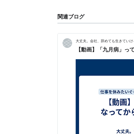
類病一覧
一月病
関連ブログ
二月病
三月病
四月病
大丈夫。会社、辞めても生きていけ
五月病
【動画】「九月病」っ
六月病
七月病
八月病
九月病
十月病
十一月病
十二月病