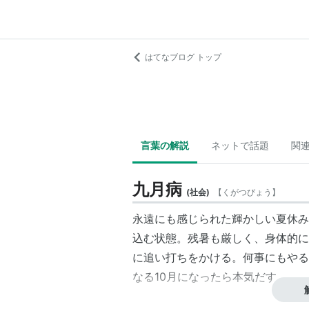
はてなブログ トップ
言葉の解説
ネットで話題
関
九月病
(
社会
)
【
くがつびょう
】
永遠にも感じられた輝かしい夏休み
込む状態。残暑も厳しく、身体的に
に追い打ちをかける。何事にもやる
なる10月になったら本気だす。