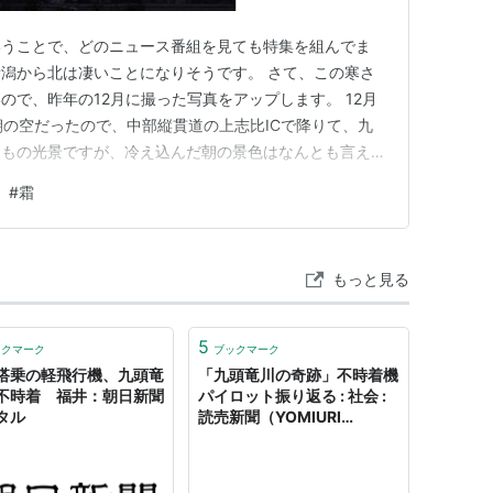
いうことで、どのニュース番組を見ても特集を組んでま
潟から北は凄いことになりそうです。 さて、この寒さ
ので、昨年の12月に撮った写真をアップします。 12月
朝の空だったので、中部縦貫道の上志比ICで降りて、九
つもの光景ですが、冷え込んだ朝の景色はなんとも言えな
真を撮りました。 その後、職場に行き、スマホを持っ
#
霜
探していたかというと、 霜が付いた草木です。いい被
歩き回っていたら、 社…
もっと見る
5
ックマーク
ブックマーク
搭乗の軽飛行機、九頭竜
「九頭竜川の奇跡」不時着機
不時着 福井：朝日新聞
パイロット振り返る : 社会 :
タル
読売新聞（YOMIURI
ONLINE）