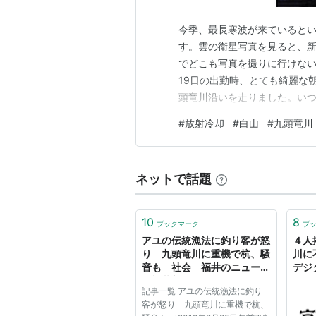
今季、最長寒波が来ていると
す。雲の衛星写真を見ると、新
でどこも写真を撮りに行けない
19日の出勤時、とても綺麗な
頭竜川沿いを走りました。い
い良さがあり、寒さを忘れて写
#
放射冷却
#
白山
#
九頭竜川
て建物の周りをウロウロ。何を
写体を探すため、10分くらい
ネットで話題
10
8
ブックマーク
ブ
アユの伝統漁法に釣り客が怒
４人
り 九頭竜川に重機で杭、騒
川に
音も 社会 福井のニュース
デジ
：福井新聞
記事一覧 アユの伝統漁法に釣り
客が怒り 九頭竜川に重機で杭、