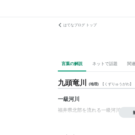
はてなブログ トップ
言葉の解説
ネットで話題
関
九頭竜川
(
地理
)
【
くずりゅうがわ
】
一級河川
福井県
北部を流れる
一級河川
。主な