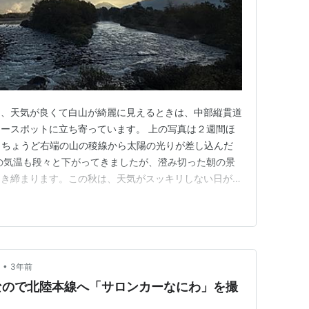
き、天気が良くて白山が綺麗に見えるときは、中部縦貫道
ュースポットに立ち寄っています。 上の写真は２週間ほ
た。ちょうど右端の山の稜線から太陽の光りが差し込んだ
の気温も段々と下がってきましたが、澄み切った朝の景
引き締まります。この秋は、天気がスッキリしない日が多
雪が降るまでに何回見られるかなぁ。
•
3年前
なので北陸本線へ「サロンカーなにわ」を撮