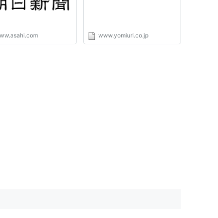
ww.asahi.com
www.yomiuri.co.jp