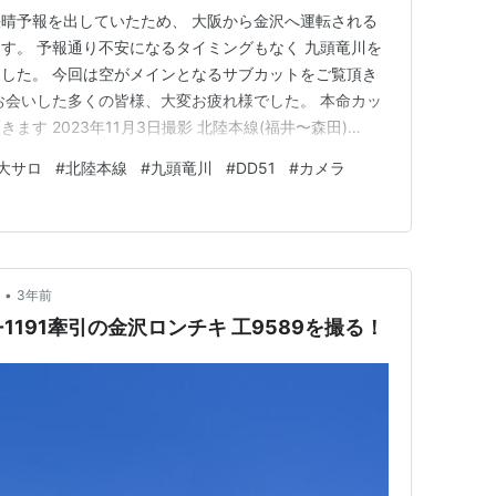
晴予報を出していたため、 大阪から金沢へ運転される
す。 予報通り不安になるタイミングもなく 九頭竜川を
した。 今回は空がメインとなるサブカットをご覧頂き
お会いした多くの皆様、大変お疲れ様でした。 本命カッ
す 2023年11月3日撮影 北陸本線(福井〜森田)
参加中鉄道 ランキング参加中写真・カメラ ランキング参加
大サロ
#
北陸本線
#
九頭竜川
#
DD51
#
カメラ
•
3年前
-1191牽引の金沢ロンチキ 工9589を撮る！