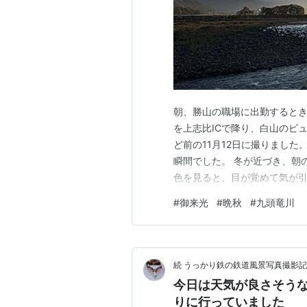
朝、勝山の職場に出勤すると
を上志比ICで降り、白山のビ
ど前の11月12日に撮りまし
瞬間でした。 冬が近づき、朝
色を見ると、目が覚めて気が
いです。upしたような景色、
#
御来光
#
晩秋
#
九頭竜川
続 うっかり鉄の鉄道風景写真撮影記
今日は天気が良さそう
りに行っていました