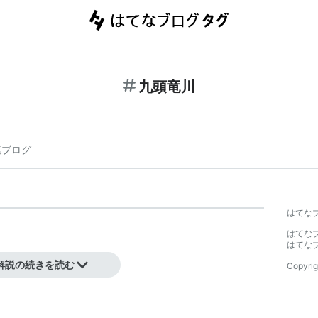
九頭竜川
連ブログ
はてな
はてな
はてな
支流に日野川がある。
解説の続きを読む
Copyrig