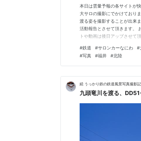
本日は雲量予報の各サイトが快
大サロの撮影にでかけておりま
渡る姿を撮影することが出来ま
活動報告とさせて頂きます。 
トや動画は後日アップさせて頂きま
GFX100Sにて ランキング
#
鉄道
#
サロンカーなにわ
#
中旅行
#
写真
#
福井
#
北陸
続 うっかり鉄の鉄道風景写真撮影記
九頭竜川を渡る、DD51