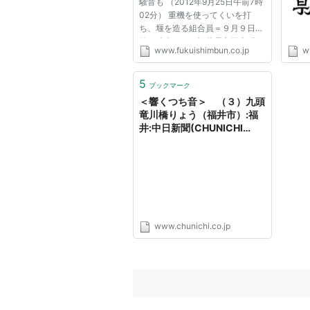
騒音も （2012年9月25日午前7時
02分） 重機を使ってくいを打
ち、堰を造る組合員＝９月９日午
前８時半ごろ、福井県永平寺町の
www.fukuishimbun.co.jp
w
九頭竜川 アユの伝統漁法「威縄
（いなわ）漁」。秋の風物詩とし
て親しまれているが、福井県の九
5
ブックマーク
頭竜川では友釣りファンとの間で
＜響くつち音＞ （３）九頭
摩...
竜川橋りょう（福井市）:福
井:中日新聞(CHUNICHI
Web)
www.chunichi.co.jp