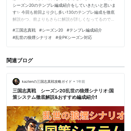
シーズン20のテンプレ編成紹介をしていきたいと思いま
す✨ 今回も前回より少し多い130のテンプレ編成を徹底
解説かつ、前よりもさらに解説が詳しくなってるのでぜ
ひ編成を組む時に愛用して欲しいです😊 そしてそして１
#
三国志真戦
#
シーズン20
#
テンプレ編成紹介
つここで告知を挟ませていただきたいのですが、知って
#
乱世の狼煙シナリオ
#
全PKシーズン対応
る方も多いと思いますがカズ天はYouTubeもやっており
ます。 ガチャ動画やYouTubeでしか解説してない編成の
解説などブログだけでは見れないコンテンツがあるので
関連ブログ
ぜひkaztenのYouTubeチャンネル登録をして動画…
•
kaztenの三国志真戦攻略ガイド
1年前
三国志真戦 シーズン20乱世の狼煙シナリオ:国
策システム徹底解説&おすすめ編成紹介❗️