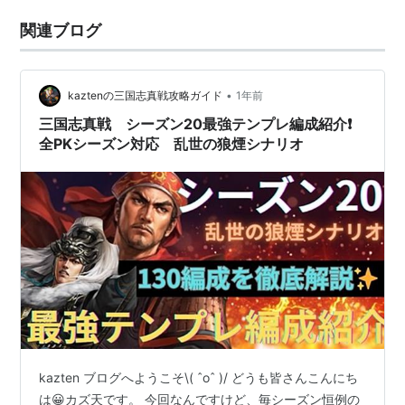
関連ブログ
•
kaztenの三国志真戦攻略ガイド
1年前
三国志真戦 シーズン20最強テンプレ編成紹介❗️
全PKシーズン対応 乱世の狼煙シナリオ
kazten ブログへようこそ\( ˆoˆ )/ どうも皆さんこんにち
は😀カズ天です。 今回なんですけど、毎シーズン恒例の