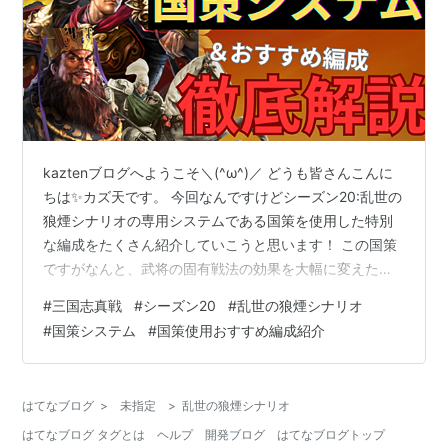
kaztenブログへようこそ＼(^ω^)／ どうも皆さんこんに
ちは✨カズ天です。 今回なんですけどシーズン20:乱世の
狼煙シナリオの専用システムである国策を使用した特別
な編成をたくさん紹介していこうと思います！ この国策
ですがなんと、武将の固有戦法の効果を大幅に変えたり
するものも多く、乱世の狼煙をプレイする上で絶対に知
#
三国志真戦
#
シーズン20
#
乱世の狼煙シナリオ
っておいた方が良いことなのでぜひ最後まで見ていって
#
国策システム
#
国策使用おすすめ編成紹介
ください！ それではやっていきましょう( ´ ▽ ` )ﾉ < 目
次 > １ 乱世の狼煙シナリオ解説 ・ 国策システム解説 ・
コピー戦法解説 ２ 国策解説＆使用テンプレ編成紹介❗️ (9
はてなブログ
>
未指定
>
乱世の狼煙シナリオ
日目解放) ・ 兵を興し蓋を討つ ・ 群雄…
はてなブログ タグとは
ヘルプ
開発ブログ
はてなブログトップ