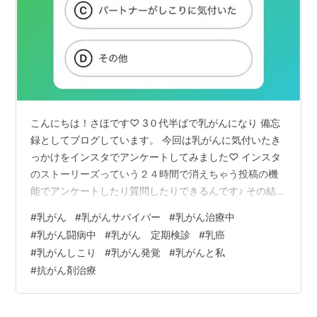
こんにちは！さほです♡ 3０代半ばで乳がんになり 備忘
録としてブログしています。 今回は乳がんに気付いたき
っかけをインスタでアンケートしてみました♡ インスタ
のストーリーズっていう２４時間で消えちゃう投稿の機
能でアンケートしたり質問したりできるんです♪ その結果
を発表します！ まず私の乳がんに気付いたきっかけ みん
#
乳がん
#
乳がんサバイバー
#
乳がん治療中
なの乳がんに気付いたきっかけ その他 最後に まず私の
#
乳がん闘病中
#
乳がん 定期検診
#
乳癌
乳がんに気付いたきっかけ 私は自分でしこりに気付きま
#
乳がんしこり
#
乳がん発覚
#
乳がんと私
した。 １～２センチくらいのしこりで不意に触ると痛
#
抗がん剤治療
い。 痛みがある人とない人がいるようですが私は痛かっ
たです。 あと、今思えばあの頃疲れやすかったのも初期
症状だったのかな？ みん…