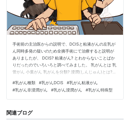
手術前の主治医からの説明で、DCISと粘液がんの左乳が
ん同時多発の疑いのため全摘手術にて治療すると説明が
ありましたが、 DCIS? 粘液がん? とわからないことばか
りだったのでいろいろと調べてみました。 乳がんとは 乳
管がん 小葉がん 乳がんを分類? 浸潤(しんじゅん)とは???
非浸潤がん 非浸潤性乳管がん(DCIS) 非浸潤性小葉がん
#
乳がん種類
#
乳がんDCIS
#
乳がん粘液がん
(LCIS) 浸潤がん 浸潤性乳管がん 乳頭腺管がん
#
乳がん非浸潤がん
#
乳がん浸潤がん
#
乳がん特殊型
(Papillotubular carcinoma) 充実腺管がん(Solid tubular
carcinoma) 硬がん(Scirrhous carcinoma) 特殊型 粘液が
ん(Mucinous ca…
関連ブログ