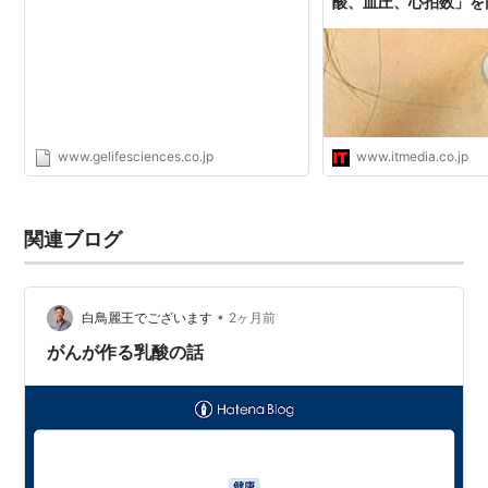
酸、血圧、心拍数」を
www.gelifesciences.co.jp
www.itmedia.co.jp
関連ブログ
•
白鳥麗王でございます
2ヶ月前
がんが作る乳酸の話