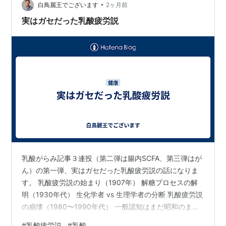
•
ったく別物なんです。 服で例えると、 乳酸菌→原始人の
白鳥麗王でございます
2ヶ月前
服 （LDHで単純発酵 EXILEじゃねーよ） …
実はガセだった乳酸疲労説
乳酸がらみ記事３連投（第二弾は腸内SCFA、第三弾はが
ん）の第一弾、実はガセだった乳酸疲労説の話になりま
す。 乳酸疲労説の始まり（1907年） 解糖プロセスの解
明（1930年代） 生化学者 vs 生理学者の分断 乳酸疲労説
の崩壊（1980〜1990年代） 一般認知はまだ昭和のまま
激しい運動で筋肉が動かなくなると、 「乳酸がたまった
#
乳酸疲労説
#
乳酸