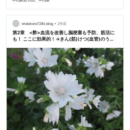
からだ」と教わってきました。 でも実は—— 乳酸は疲労
の原因ではありません。 むしろ筋肉の味方だったので
す。 「乳酸疲労説はなぜ生まれ、どう否定されたの
•
か？」 をまとめていきます。 乳酸疲労説の始まり
endokoro728’s blog
2年前
（1907年） イギリスの生理学者 A.V. Hill はこう考え…
第2章 <酢>血流を改善し脳梗塞も予防、筋活に
も！ ここに効果的！→きん(筋)けつ(血管)のう
(脳)