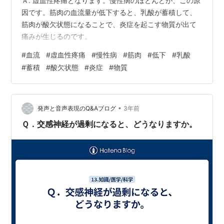
Ａ. 虚血性疼痛となります。慢性病のほとんどが、この原
因です。筋肉の血流量が低下すると、乳酸が蓄積して、
筋肉が酸欠状態になることで、炎症を起こす物質が出て
痛みが生じるのです。
#
血流
#
虚血性疼痛
#
慢性病
#
筋肉
#
低下
#
乳酸
#
蓄積
#
酸欠状態
#
炎症
#
物質
•
発声と音声表現のQ&Aブログ
3年前
Ｑ．交感神経が過剰になると、どうなりますか。