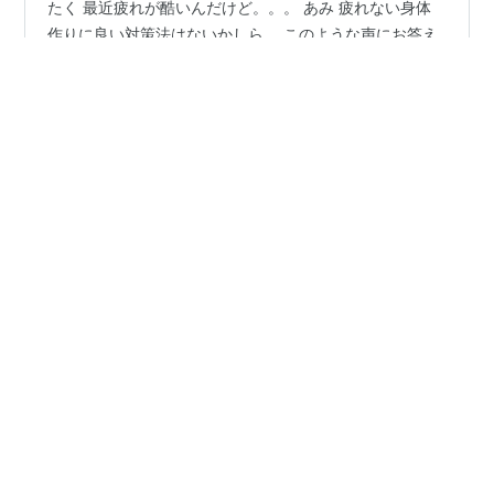
たく 最近疲れが酷いんだけど。。。 あみ 疲れない身体
作りに良い対策法はないかしら。 このような声にお答え
します。 本記事の著者この記事を書いているYujiは、国
家医療資格を持つトレーナーです。アスリートのコンデ
ィショニングやトレーニングを担当し、10,000件を超え
る症例経験を持っています。 本記事では、なぜ疲労は
#
耐乳酸トレーニング
#
疲労対策
#
乳酸
99％防げないのか紹介します。 本記事を読むと、回復力
を最大限高める身体作りを知ることができます。 疲労と
は 日本疲労学会によると、疲労とは過度の肉体的および
•
精神的活動、または疾病によって生じた独特の不快感と
タカの備忘録
4年前
休養の願望を伴う身体の活動能力の減退状態であると定
乳酸は疲労物質ではない。
義されています。 アスリ…