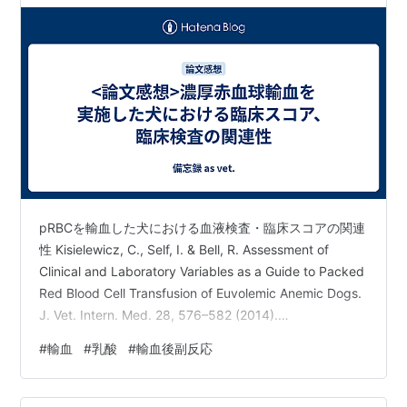
pRBCを輸血した犬における血液検査・臨床スコアの関連
性 Kisielewicz, C., Self, I. & Bell, R. Assessment of
Clinical and Laboratory Variables as a Guide to Packed
Red Blood Cell Transfusion of Euvolemic Anemic Dogs.
J. Vet. Intern. Med. 28, 576–582 (2014).
https://onlinelibrary.wiley.com/doi/10.1111/jvim.12280
#
輸血
#
乳酸
#
輸血後副反応
Intro 輸血は副作用やコスト…