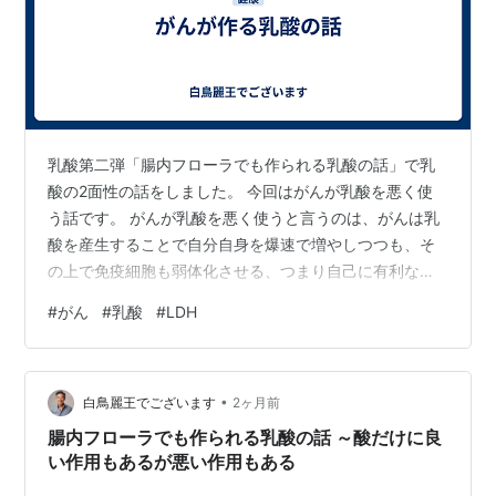
乳酸第二弾「腸内フローラでも作られる乳酸の話」で乳
酸の2面性の話をしました。 今回はがんが乳酸を悪く使
う話です。 がんが乳酸を悪く使うと言うのは、がんは乳
酸を産生することで自分自身を爆速で増やしつつも、そ
の上で免疫細胞も弱体化させる、つまり自己に有利な環
境を作る。 そういうことです。 乳酸製造マシンとも言え
#
がん
#
乳酸
#
LDH
るがん 免疫細胞を弱体化させる乳酸 マーカーLDH （乳
酸脱水素酵素） 最後に 乳酸製造マシンとも言えるがん
ところで、がんはグルコースに目が無い。 グルコースは
•
ブドウ糖ね。 正常細胞より１０～１００倍グルコースを
白鳥麗王でございます
2ヶ月前
代謝すると言われています。 それを利用しているのが
腸内フローラでも作られる乳酸の話 ～酸だけに良
PET検査です。 がんは酸素…
い作用もあるが悪い作用もある