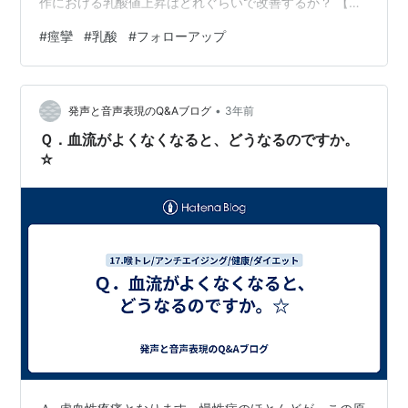
作における乳酸値上昇はどれぐらいで改善するか？ 【答
え】 2時間後のフォローアップではまだ早いかもしれな
#
痙攣
#
乳酸
#
フォローアップ
い 【説明】 ①なぜ乳酸値が上昇する ②文献検索をして
みる ③まとめてみる の順で進めていきます。 ①なぜ乳
酸値が上昇する 痙攣は激しい筋肉の収縮を伴うが、その
•
際に痙攣に伴う呼吸停止や酸素供給を超える激しい筋収
発声と音声表現のQ&Aブログ
3年前
縮に伴い、嫌気的な代謝が行われる。その結果、グルコ
Ｑ．血流がよくなくなると、どうなるのですか。
ースがミトコ…
☆