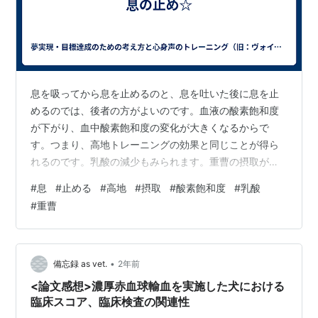
息を吸ってから息を止めるのと、息を吐いた後に息を止
めるのでは、後者の方がよいのです。血液の酸素飽和度
が下がり、血中酸素飽和度の変化が大きくなるからで
す。つまり、高地トレーニングの効果と同じことが得ら
れるのです。乳酸の減少もみられます。重曹の摂取が効
果的という人もいます。
#
息
#
止める
#
高地
#
摂取
#
酸素飽和度
#
乳酸
#
重曹
•
備忘録 as vet.
2年前
<論文感想>濃厚赤血球輸血を実施した犬における
臨床スコア、臨床検査の関連性