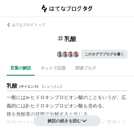
はてなブログ トップ
乳酸
このタグでブログを書く
言葉の解説
ネットで話題
関連ブログ
乳酸
(
サイエンス
)
【
にゅうさん
】
一般にはα-ヒドロキシプロピオン酸のことをいうが、広
義的にはβ-ヒドロキシプロピオン酸も含める。
糖を無酸素の状態で分解すると生じる。
解説の続きを読む
体内ではグリコーゲンの代謝で生じ、筋肉中に蓄積する
ことで筋肉痛を引き起こす。