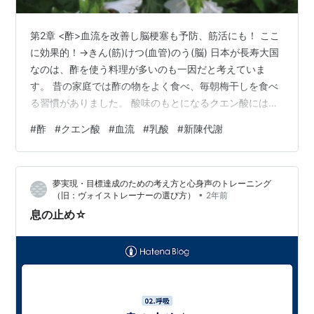
第2章 <酢>血流を改善し脳梗塞も予防、筋活にも！ ここ
に効果的！→きん(筋)けつ(血管)のう(脳) 日本が長寿大国
なのは、酢を使う料理が多いのも一因だと考えていま
す。 昔の家庭では酢の物をよく食べ、毎朝梅干しを食べ
る習慣がありました。 酸味のもとになるクエン酸には、
血液をきれいにして血流をよくする作用があります。 高
#
酢
#
クエン酸
#
血流
#
乳酸
#
新陳代謝
血圧を防ぎ、食後の血糖値の上昇をゆるやかにすること
で、糖尿病や脳梗塞の予防にも。 クエン酸には、血液中
の乳酸を分解して新陳代謝をうながすサイクルがあり、
夢実現・目標達成のための考え方と心身声のトレーニング
疲労回復効果も期待できます。 いつもの料理に酢をサッ
•
（旧：ヴォイストレーナーの選び方）
2年前
とふりかければ、酸味が加わって減塩になるし、牛乳に
息の止め☆
酢を入れるとラッシー風にな…