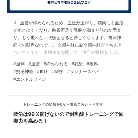
Ａ. 血管が締められるため、血圧が上がり、筋肉にも血液
が流れにくくなり、酸素不足で乳酸が溜まり筋肉が固ま
り、もう走れない状態となると苦しくなります。自律神
経での限界なのです。 交感神経に副交感神経がきちんと
ついてくると、末梢血管を開いて、血圧や脈拍を上げず
に走り続けられます。エンドルフィンも出ますから、ラ
#
過剰
#
血管
#
締められる
#
乳酸
#
限界
ンナーズハイの状態になります。
#
交感神経
#
血圧
#
脈拍
#
ランナーズハイ
#
エンドルフィン
•
トレーニングの情報を0から集めてみた
4年前
疲労は99％防げないので耐乳酸トレーニングで回
復力を高める！