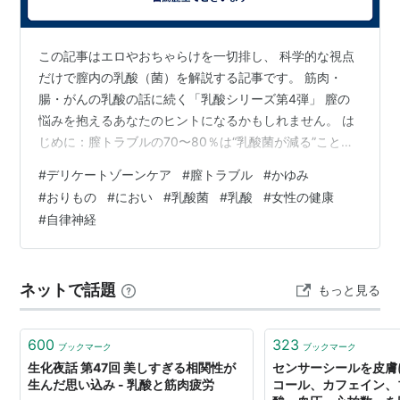
この記事はエロやおちゃらけを一切排し、 科学的な視点
だけで膣内の乳酸（菌）を解説する記事です。 筋肉・
腸・がんの乳酸の話に続く「乳酸シリーズ第4弾」 膣の
悩みを抱えるあなたのヒントになるかもしれません。 は
じめに：膣トラブルの70〜80％は“乳酸菌が減る”ことが
原因 １．膣内フローラとは？ ２．膣の乳酸菌の働き
#
デリケートゾーンケア
#
膣トラブル
#
かゆみ
３．乳酸菌が減るとどうなる？ ４．乳酸菌が減ると起き
#
おりもの
#
におい
#
乳酸菌
#
乳酸
#
女性の健康
る症状 ５．乳酸菌が減る原因（寄与度の高い順） 6. 粘膜
#
自律神経
ダメージ型トラブル（酸性起因のトラブルに見える） 6-
1粘膜ダメージ型の症状 6-2 原因（多い順） ７．膣内環
境を弱酸性に保つ方法（＝乳酸菌を育てる方法） 7-1 住
ネットで話題
もっと見る
環境を整…
600
323
ブックマーク
ブックマーク
生化夜話 第47回 美しすぎる相関性が
センサーシールを皮膚
生んだ思い込み - 乳酸と筋肉疲労
コール、カフェイン、