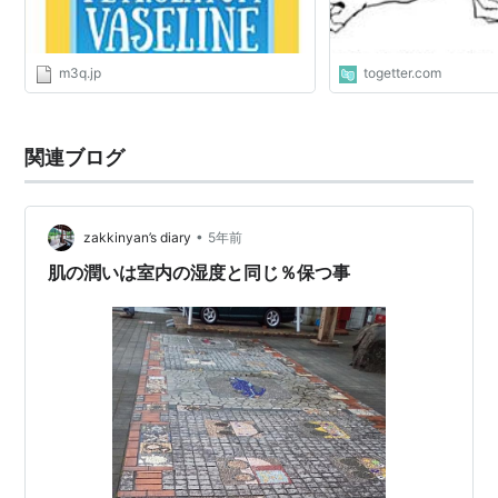
m3q.jp
togetter.com
関連ブログ
•
zakkinyan’s diary
5年前
肌の潤いは室内の湿度と同じ％保つ事