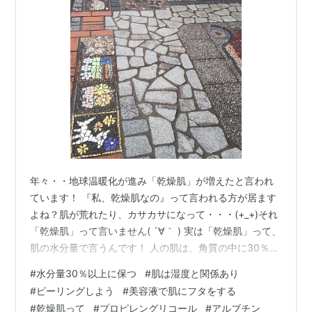
年々・・地球温暖化が進み「乾燥肌」が増えたと言われ
ています！ 『私、乾燥肌なの』って言われる方が居ます
よね？肌が荒れたり、カサカサになって・・・(+_+)それ
「乾燥肌」って言いません( ´∀｀ ) 実は「乾燥肌」って、
肌の水分量で言うんです！ 人の肌は、角質の中に30％ち
ょっとの水分を含んでいるんですが・・その★水分量★
#
水分量30％以上に保つ
#
肌は湿度と関係あり
が30％以下になる肌を「乾燥肌」って言うんです❣❣ こ
#
ピーリングしよう
#
美容液で肌にフタをする
れは湿度と関係があって、空気が乾燥してきて、湿度が
#
乾燥肌って
#
プロピレングリコール
#
アルブチン