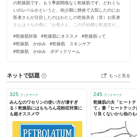
の乾燥肌です。もう季節関係なく乾燥肌です。どれくら
いのレベルかというと、幼少期に肺炎で入院したのにお
医者さんが注目したのはわたしの乾燥具合（笑）お医者
さんはうちの母に「お母さん、この子結構な乾皮症だか
ら保湿がんばって」と言い残したそうです。。(;´∀｀)
#
乾燥肌対策
#
乾燥肌にオススメ
#
乾燥肌って
「なんとかせねば！」と危機感を持ったのが社会人にな
#
乾燥肌 かゆみ
#
乾燥肌 スキンケア
る前。それまでお化粧とは無縁でしたが、就職するにあ
#
乾燥肌 かゆみ ボディクリーム
たりノーメイクはさすがにあかんということで、生まれ
て初めてファンデーションその他もろもろを買ってお家
で初メイクをした時のことです。ファンデーションを付
ネットで話題
もっと見る
属のスポンジで肌にのせたところ、まるで肌が破れ…
325
245
ブックマーク
ブックマーク
みんなのワセリンの使い方が凄すぎ
乾燥肌の夫「ヒートテ
る！乾燥肌にはもちろん花粉症対策に
て」妻「ヒートテック
も超オススメ♡
り良くないから他のも
夫「…いつもお前はそ
らの流れにほっこりす