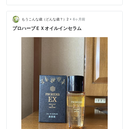
も、紫外線は防ぎたいけれど、乾燥ダメージも絶対に妥
協したくない。 そんなジレンマの中で出会ったソフィー
ナiPのスキンケアUV 01が、私…
•
もうこんな歳（どんな歳？）2
6ヶ月前
プロハーブＥＸオイルインセラム