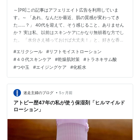
～[PR]この記事はアフェリエイト広告を利用していま
す。～ 「あれ、なんだか最近、肌の質感が変わってき
た……？」 40代を迎えて、そう感じること、ありません
か？ 実は私、以前はスキンケアにかなり無頓着な方でし
た。 「水分さえ補っておけば大丈夫！」と、好きな香り
のアロマ化粧水をシュシュッと吹き付けるだけで満足し
#
エリクシール
#
リフトモイストローション
ていたんです。 でも、40歳を過ぎた頃から、それでは通
#
４０代スキンケア
#
乾燥肌対策
#
トラネキサム酸
用しなくなってきました。 冬場になると鼻の下が乾燥し
#
つや玉
#
エイジングケア
#
化粧水
て白っぽく粉を吹いたり、逆に夏場は混合肌特有のベタ
つきが気になったり……。 そんな私が、ようやくたどり
着いた「正解」が、エリクシールの『リフトモイスト ロ
ーション SP II（しっとり…
•
迷走主婦のブログ
5ヶ月前
アトピー歴47年の私が使う保湿剤「ヒルマイルド
ローション」