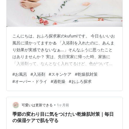
こんにちは。おふろ探求家のkufumiです。 今日もいいお
風呂に浸かってますか♨︎ 「入浴剤を入れたのに、あんま
り効果が実感できないなぁ…」そんなふうに思ったこと
はありませんか？ 実は、先日実家に帰った時、家族に
「入浴剤って、なんとなく入れてるけど、色がついてる
だけで、意味あるの…？」って言われてしまいました
#
お風呂
#
入浴剤
#
スキンケア
#
乾燥肌対策
（汗）今回は、そんな疑問にお答えしながら、入浴剤を
#
オーバー・ドライ
#
過乾燥
#
おふろ探求
入れるべき理由を解説します。 結論 ｜ 実感がなくて
も、入浴剤は絶対に入れるべき！ さら湯の「一番風呂」
は身体に悪い？ 日本の水道水はピュアすぎる？ 鍵を握る
「浸透圧」とお肌のふやけ お風呂上がりに「乾燥肌」に
•
可愛いは更新できる
1ヶ月前
なる理由 さらに追い打ちをかけ…
季節の変わり目に気をつけたい乾燥肌対策｜毎日
の保湿ケアで肌を守る