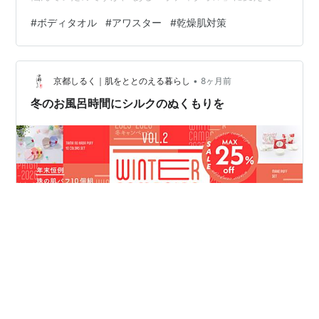
ら、 驚くほど肌の調子が落ち着いたんです。 それが、こ
#
ボディタオル
#
アワスター
#
乾燥肌対策
ちらのキクロン「アワスター」！ 「ナイロンタオルなん
てどれも同じでしょ？」 と思っていた私を、全力で反省
させた逸品です。 今回は、冬の「お風呂上がりかゆい問
•
題」を解決する、 アワスターの魅力と賢い選び方を本音
京都しるく｜肌をととのえる暮らし
8ヶ月前
でレビューします！ 1. なぜ冬のお風呂上がりはかゆい？
冬のお風呂時間にシルクのぬくもりを
乾燥肌を悪化させる「…
寒さが増すこの季節、 一日の終わりのお風呂時間が、何
よりの癒しになります。 そんなバスタイムにおすすめし