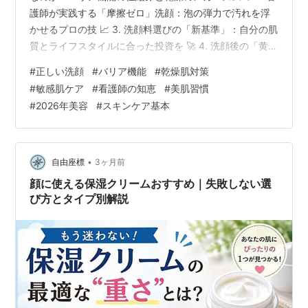
護師が実践する「摩擦ゼロ」洗顔：泡の弾力で汚れを浮
かせるプロの技 📈 3. 洗顔料選びの「新基準」：自分の肌
質とライフスタイルに合った投資を 🚀 4. 洗顔後の「黄金
の30秒」：バリア機能を補強し、未来の美肌を予約する
#
正しい洗顔
#
バリア機能
#
乾燥肌対策
その洗顔、実は肌を削ってるかも？医療視点で美肌の土
#
敏感肌ケア
#
看護師の知恵
#
美肌習慣
台を整える ✨ 「しっかり洗っているのに肌が荒れる」
#
2026年美容
#
スキンケア基本
「洗顔後に顔がつっぱる」――。その悩み、実は「洗い
すぎ」によるバリア機能の低下が原因かもしれません。
看護師の視点で見ると、皮膚は外部刺激から体を守る大
切な「…
•
自由座標
3ヶ月前
顔に使える保湿クリームおすすめ｜失敗しない選
び方とタイプ別解説