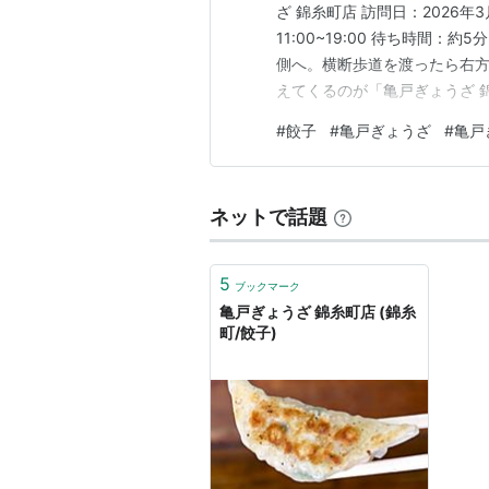
ざ 錦糸町店 訪問日：2026年
11:00~19:00 待ち時間
側へ。横断歩道を渡ったら右
えてくるのが「亀戸ぎょうざ 錦
ングはなし、お店の方に一番端
#
餃子
#
亀戸ぎょうざ
#
亀戸
はカウンター席のみ。 席へ着
を注文。 今回注文…
ネットで話題
5
ブックマーク
亀戸ぎょうざ 錦糸町店 (錦糸
町/餃子)