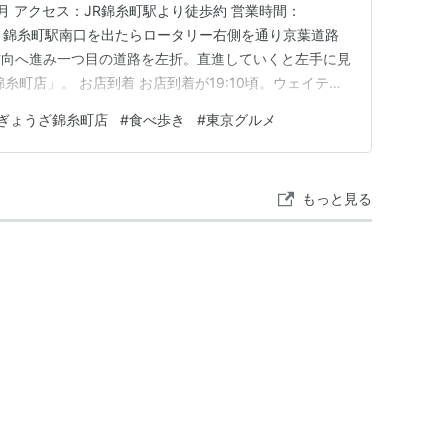
3月 アクセス：JR錦糸町駅より徒歩約 営業時間：
：約5分 錦糸町駅南口を出たらロータリー右側を通り京葉道路
方向へ進み一つ目の道路を左折。直進していくと左手に見
糸町店」。 お店到着 お店到着が19:10頃。ウェイティ
の席に案内されました。 お店があまり広くないため席
ぎょうざ錦糸町店
#
食べ歩き
#
東京グルメ
くとメニューを眺めて一番人気の餃子とライスのセット
もっと見る