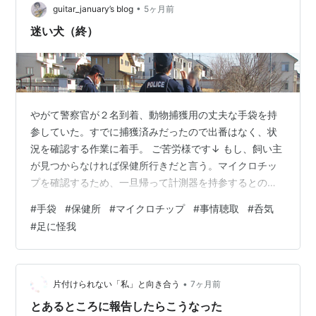
の知識、能力の高レベル化をしていかないと生き残れな
•
guitar_january’s blog
5ヶ月前
い、そん…
迷い犬（終）
やがて警察官が２名到着、動物捕獲用の丈夫な手袋を持
参していた。すでに捕獲済みだったので出番はなく、状
況を確認する作業に着手。 ご苦労様です↓ もし、飼い主
が見つからなければ保健所行きだと言う。マイクロチッ
プを確認するため、一旦帰って計測器を持参するとの
事。 事情聴取↓ 女性から詳しい事情を尋ねていたが、私
#
手袋
#
保健所
#
マイクロチップ
#
事情聴取
#
呑気
も住所などを聞かれた。とりあえず女性宅に連れ帰って
#
足に怪我
もらい、改めて警察が訪れると言う。 呑気↓ すっかり落
ち着いていたが、足を怪我しているらしく歩行がおかし
い。その後の結果は聞いてないが、無事に飼い主が見つ
かればいいが・・・ 群馬中央ギター学院のトップページ
•
片付けられない「私」と向き合う
7ヶ月前
へリンクします。 中央マンドリンクラブ…
とあるところに報告したらこうなった