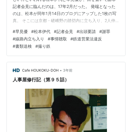
記者会見に臨んだのは、17年2月だった。 発端となった
のは、松本が同年1月14日のブログにアップした1枚の写
真。 そこには京都・嵯峨野の踏切内に立ち入り、2人仲
良く笑顔で手を広げる写真に「京都、竹林の道の途中 踏
#
早見優
#
松本伊代
#
記者会見
#
出頭要請
#
謝罪
切で優ちゃんとパシャリ」「その瞬間踏切が鳴り、慌て
#
線路内立ち入り
#
事情聴取
#
鉄道営業法違反
て逃げる2人」といった文章が綴られていたのだ。 むろ
#
書類送検
#
撮り鉄
ん、アップされた写真にも「立ち入り禁止」表示が写り
込んでおり、線路内が立ち入り禁止であることは言うま
でもない。 さっそくSNS上には「これは非常識！」「進
入禁止を知らないのか」「芸能…
•
Cafe HOUKOKU-DOH
3年前
人事屋修行記（第９５話）