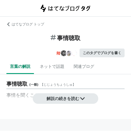
はてなブログ トップ
事情聴取
このタグでブログを書く
言葉の解説
ネットで話題
関連ブログ
事情聴取
(
一般
)
【
じじょうちょうしゅ
】
事情を聞くこと。
解説の続きを読む