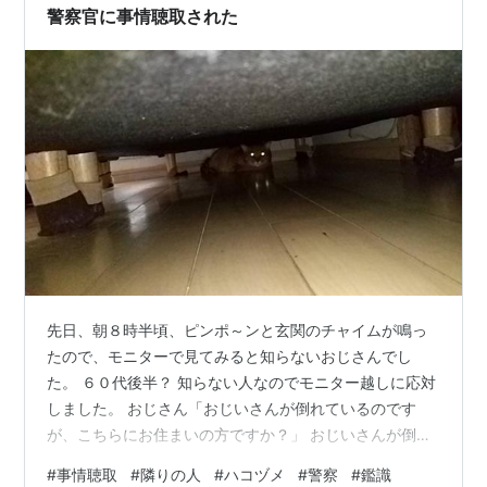
警察官に事情聴取された
先日、朝８時半頃、ピンポ～ンと玄関のチャイムが鳴っ
たので、モニターで見てみると知らないおじさんでし
た。 ６０代後半？ 知らない人なのでモニター越しに応対
しました。 おじさん「おじいさんが倒れているのです
が、こちらにお住まいの方ですか？」 おじいさんが倒れ
てる？ ロビーか？ マンションの前か？ 私「いいえ、違
#
事情聴取
#
隣りの人
#
ハコヅメ
#
警察
#
鑑識
います。うちにおじいさんは住んでいません。」 会話は