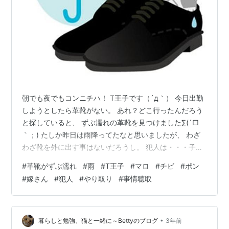
朝でも夜でもコンニチハ！ T王子です（´д｀） 今日出勤
しようとしたら革靴がない。 あれ？どこ行ったんだろう
と探していると、 ずぶ濡れの革靴を見つけました∑(´□
｀；) たしか昨日は雨降ってたなと思いましたが、 わざ
わざ靴を外に出す事はないだろうし。 犯人は・・・子供
たちの誰かなんだろうな。 そして事情聴取が始まりま
#
革靴がずぶ濡れ
#
雨
#
T王子
#
マロ
#
チビ
#
ポン
す。 ※時間ないのに・・・ T王子：マロ？革靴にいたず
#
嫁さん
#
犯人
#
やり取り
#
事情聴取
ら（濡らした）？ マロ：サッカーと遊びに行ってたから
知らない。 T王子：本当に？？(*- -)σ ﾂﾝﾂﾝ マロ：ってい
うか、ほぼ一緒にいたじゃん！ T王子：たしかに・・・
マロ：ふん！(｡・ˇ_ˇ・｡​) T王子：ごめんよ～（…
•
暮らしと勉強、猫と一緒に～Bettyのブログ
3年前