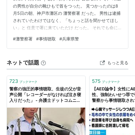
の男性が自分の靴ひもで首をつった。 見つかったのは8
月5日の朝、神戸市灘区の 灘警察署 だった。 男性は逮捕
されていたわけではなく、「ちょっと話を聞かせてほし
い」と 任意で署に来ていただけ だった。 それでも命に
関わる状態、 意識不明の重体 で病院へ運ばれた。 署員
#
灘警察署
#
事情聴取
#
兵庫県警
の目が届く署内で、なぜこれが起きたのか。 兵庫県警 は
今のところ「突発的な行動によるもの」と説明するにと
どまり、防げたはずが防げなかった理由の公式な結論は
ネットで話題
もっと見る
まだ出ていない。 分かっていることと、まだ分かってい
ないことを整理していく。 この記事でわかること 灘署の
トイレで43…
723
575
ブックマーク
ブックマーク
警察の強圧的事情聴取、生徒の父が音
【AED論争】女性にA
声公開「レコーダーがなければ泣き寝
性、強制わいせつ罪で
入りだった」 - 弁護士ドットコムニュ
警察から事情聴取され
ース
を助けるのはデメリッ
念ながら見殺しましょ