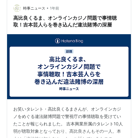
った。担当者の名を聞かれたが分からないと答えた。 い
•
つでも電話で問い合わせた際には相手の名前を控えてお
時事ニュース
1年前
くのに、今日に限って聞き忘れていた。こちらは電話で
高比良くるま、オンラインカジノ問題で事情聴
フルネームを名乗り、今から伺いたいという希望…
取！吉本芸人らを巻き込んだ違法賭博の深層
お笑いタレント・高比良くるまさんが、オンラインカジ
ノをめぐる違法賭博問題で警視庁の事情聴取を受けてい
たことが報じられました。 吉本興業所属のタレント10人
弱が聴取対象となっており、高比良さんもその一人。本