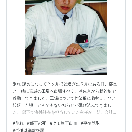
別れ 課長になって２ヶ月ほど過ぎた５月のある日、部長
と一緒に宮城の工場へ出張すべく、朝東京から新幹線で
移動してきました。工場について作業服に着替え、ひと
段落した頃、とんでもない知らせが飛び込んできまし
た。 部下で海外駐在を担当していた主任が、朝、会社で
倒れて救急車で病院に運ばれたというのです。早速職場
#
別れ
#
部下の死
#
クモ膜下出血
#
事情聴取
に行って話を聞いてみると、普通に出社してお茶を飲み
#
労働基準監督署