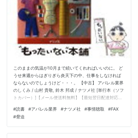
このままの気温が10月まで続いてくれればいいのに。 ど
うせ来週からはぎりぎら炎天下の中、仕事をしなければ
ならないのでしょうけど・・・。 【中古】 アパレル業界
のしくみ / 山村 貴敬, 鈴木 邦成 / ナツメ社 [単行本（ソフ
トカバー）]【メール便送料無料】【最短翌日配達対応】
価格: 588 円楽天で詳細を見る 来週の始め辺りに読み終
#
読書
#
アパレル業界
#
ナツメ社
#
事情聴取
#
FAX
えると思っていたのですが、今日中に読み終えました、
#
脅迫
『図解雑学 アパレル業界のしくみ』。 アパレル業界の説
明をしていたのですが、どこの業界・企業でも同じこと
だと思う内容が多数。勉強になる。 今の時代、一人一人