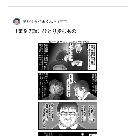
その程度のものでした。 親切な方が、見知らぬおじいさ
んのためにマンション内を１軒１軒聞いて回っているの
•
かな？ その後私は、スポーツジムに行きましたが、玄関
脳外科医 竹田くん
3年前
に🚑救急車が停まっていました。 おじいさんが搬送され
【第９７話】ひとり歩むもの
るのでしょう。 救急車ずいぶん長く…