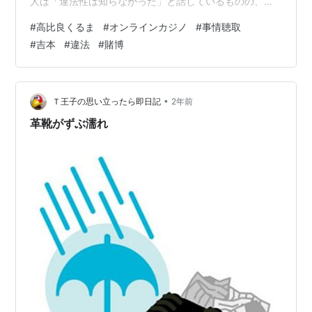
人は「違法性は知らなかった」と話しているものの、日
本の法律では オンラインカジノは違法 であり、常習性が
#
高比良くるま
#
オンラインカジノ
#
事情聴取
認められれば 3年以下の懲役 となる可能性もあります。
#
吉本
#
違法
#
賭博
この記事では、高比良くるまさんの状況や吉本興業の対
応、そしてオンラインカジノの違法性と社会的影響につ
いて詳しく解説します。 芸能界を揺るがすオンラインカ
ジノ問題、その行方に注目です。 高比良くるま、オンラ
•
Ｔ王子の思い立ったら即日記
2年前
インカジノ問題で波紋—芸能界に広…
革靴がずぶ濡れ