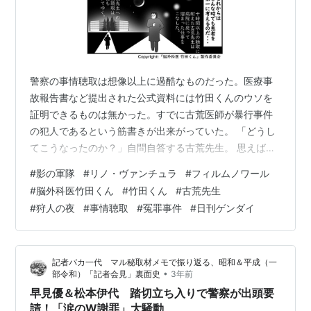
警察の事情聴取は想像以上に過酷なものだった。医療事
故報告書など提出された公式資料には竹田くんのウソを
証明できるものは無かった。すでに古荒医師が暴行事件
の犯人であるという筋書きが出来がっていた。 「どうし
てこうなったのか？」自問自答する古荒先生。 思えば、
竹田くんほどの勇気の持ち主はいない（善悪は置いてお
#
影の軍隊
#
リノ・ヴァンチュラ
#
フィルムノワール
いて）。周囲が全員敵でも立ち向かえるだけの勇気・闘
#
脳外科医竹田くん
#
竹田くん
#
古荒先生
志が彼にはある。 彼のような人間に立ち向かうには何よ
#
狩人の夜
#
事情聴取
#
冤罪事件
#
日刊ゲンダイ
りも勇気が必要だった。彼が作る流れに対抗できるだけ
の勇気。たった一人でも戦える勇気。 組織人として周囲
に流されるままに生きてきた古荒先生にはその勇気がな
記者バカ一代 マル秘取材メモで振り返る、昭和＆平成（一
かった。 古荒先生は、10時間以上の聴取に…
•
部令和）「記者会見」裏面史
3年前
早見優＆松本伊代 踏切立ち入りで警察が出頭要
請！「涙のW謝罪」大騒動