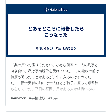
「奥の席へお座りください」小さな個室で二人の刑事と
向き合い、私は事情聴取を受けていた。 この建物の前は
何度も通ったことがあるが、中に入るのは初めてだっ
た。一階の受付の前には十人ほどが椅子に座って順番待
ちをしていた。平日の昼間、用がある人が結構いるのだ
なと驚いた。受付番号の紙を取らずに直接受付の人に声
#
Amazon
#
事情聴取
#
刑事
を掛けた。 「先程電話した〇〇です」 私が名乗ったとこ
ろで受付の二人は私が訪ねて来ることを把握していなか