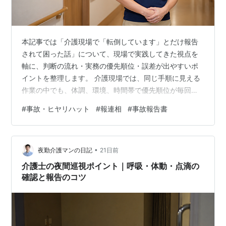
本記事では「介護現場で「転倒しています」とだけ報告
されて困った話」について、現場で実践してきた視点を
軸に、判断の流れ・実務の優先順位・誤差が出やすいポ
イントを整理します。 介護現場では、同じ手順に見える
作業の中でも、体調、環境、時間帯で優先順位が毎回変
わります。基本方針を崩さず、介護現場で「転倒してい
#
事故・ヒヤリハット
#
報連相
#
事故報告書
ます」とだけ報告されて困った話に関わる時だけ必要な
追加観察を加えることで、判断の質が上がります。 まず
は状態観察から始めることが欠かせません。表情、呼
•
吸、皮膚温、疼痛サイン、介助への反応を簡潔に確認
夜勤介護マンの日記
21日前
し、実施中に起きる変化を1回ずつチェックリストに入れ
介護士の夜間巡視ポイント｜呼吸・体動・点滴の
ると、再現性が高まります。 次に、動線と準備物の…
確認と報告のコツ