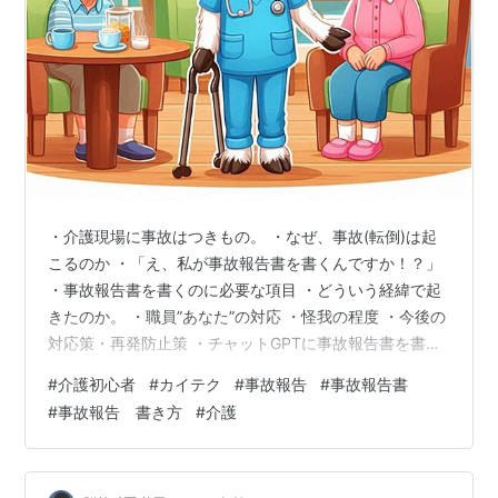
・介護現場に事故はつきもの。 ・なぜ、事故(転倒)は起
こるのか ・「え、私が事故報告書を書くんですか！？」
・事故報告書を書くのに必要な項目 ・どういう経緯で起
きたのか。 ・職員”あなた”の対応 ・怪我の程度 ・今後の
対応策・再発防止策 ・チャットGPTに事故報告書を書い
てもらう方法。 ・AIに任せきりも良くないが・・・ ・介
#
介護初心者
#
カイテク
#
事故報告
#
事故報告書
護現場に事故はつきもの。 医療現場、介護現場にあって
#
事故報告 書き方
#
介護
はならない事。とは言いつつも事故はつきものです。 こ
の場合の事故、一番多いのは転倒･転落 といった移動中に
転んだり､ベットから落ちて転落したり。というもの。 こ