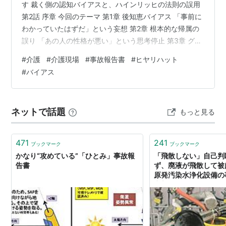
す 裁く側の認知バイアスと、ハインリッヒの法則の誤用
第2話 序章 今回のテーマ 第1章 後知恵バイアス 「事前に
わかっていたはずだ」という妄想 第2章 根本的な帰属の
誤り 「あの人の性格が悪い」という思考停止 第3章 グッ
ドハートの法則 「測ること」が目的化する瞬間 第4章 ハ
#
介護
#
介護現場
#
事故報告書
#
ヒヤリハット
インリッヒの法則、その「誤用」の正体 第5章 数合わせ
#
バイアス
が引き起こす、逆説的な悪循環 第6章 ジャスト・カルチ
ャー 「責めるべきもの」と「責めるべきでないもの」を
分ける 終章 次回予告 序章 今回のテーマ 第1話では、処
ネットで話題
もっと見る
分される側・報告する側の心理として、損失回避バイア
ス…
471
241
ブックマーク
ブックマーク
かなり“攻めている”「ひとみ」事故報
「飛散しない」自己判
告書
ず、廃液が飛散して被
原発汚染水浄化設備の
京新聞デジタル