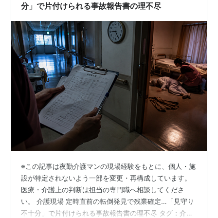
間巡視は「寝ているか確認す…
分」で片付けられる事故報告書の理不尽
※この記事は夜勤介護マンの現場経験をもとに、個人・施
設が特定されないよう一部を変更・再構成しています。
医療・介護上の判断は担当の専門職へ相談してくださ
い。 介護現場 定時直前の転倒発見で残業確定…「見守り
不十分」で片付けられる事故報告書の理不尽 タグ：介