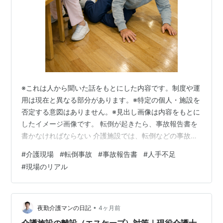
※これは人から聞いた話をもとにした内容です。制度や運
用は現在と異なる部分があります。※特定の個人・施設を
否定する意図はありません。※見出し画像は内容をもとに
したイメージ画像です。 転倒が起きたら、事故報告書を
書かなければならない 介護施設では、転倒などの事故が
起きた時に事故報告書を作成する義務がある。 事故の種
#
介護現場
#
転倒事故
#
事故報告書
#
人手不足
類、内容、発生時の状況、怪我のレベル、今後の対策。
#
現場のリアル
それらをまとめて、上長や家族に報告する。基本的に
は、最初に発見した人間が報告書を作成することにな
る。 これ自体は当然のことやし、再発防止のためにも必
要な仕組みや。でもその「書く作業」が、思わぬ隙を生
•
夜勤介護マンの日記
4ヶ月前
んでしまうことがある。 報告書を書きなが…