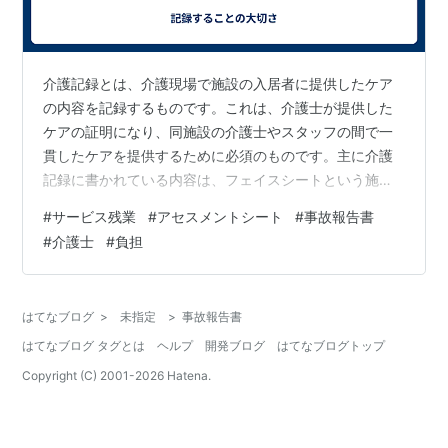
介護記録とは、介護現場で施設の入居者に提供したケア
の内容を記録するものです。これは、介護士が提供した
ケアの証明になり、同施設の介護士やスタッフの間で一
貫したケアを提供するために必須のものです。主に介護
記録に書かれている内容は、フェイスシートという施設
利用者の氏名住所や家族構成に、介護度や病気や疾患な
#
サービス残業
#
アセスメントシート
#
事故報告書
どが書かれているシート。アセスメントシートといっ
#
介護士
#
負担
て、施設利用者の身体状態や能力などの情報を分析し、
ケア目標を立てるシート。スタッフの介護計画を定めた
介護計画書に、計画書通りに実践されているかを記録す
はてなブログ
>
未指定
>
事故報告書
る介護経過記録に、毎日の健康状態や日常の出来事を記
はてなブログ タグとは
ヘルプ
開発ブログ
はてなブログトップ
録する日常介護記録。また、トラブルや事故などの内容
を…
Copyright (C) 2001-
2026
Hatena.