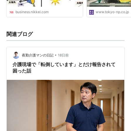
business.nikkei.com
www.tokyo-np.co.jp
関連ブログ
•
夜勤介護マンの日記
18日前
介護現場で「転倒しています」とだけ報告されて
困った話