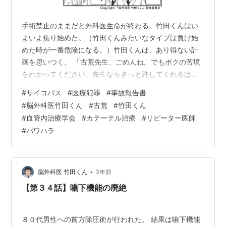
手術禁止のままだと外科医生命が終わる。竹田くんはい
よいよ焦り始めた。（竹田くんみたいなタイプは負け始
めた時が一番危険になる。）竹田くんは、あり得ない計
画を思いつく。 「古荒先生、ごめんね。でもボクの苦境
をわかってください。先生ならきっと許してくれるは
ず！」 竹田くんの計画表 ①有給休暇を取る。②別病院
#
サイコパス
#
医療犯罪
#
事故報告書
でアルバイトしながら赤池署に通う。そこで事故報告書
#
脳外科医竹田くん
#
古荒
#
竹田くん
（虚偽報告書）を見せて、古荒医師が医療事故を起こし
#
血管内治療学会
#
カテーテル治療
#
リピーター医師
まくり僕に責任を押し付けて暴行してくると泣きつく。
#
パワハラ
（うたがわれ ないさ いしゃ だもの）③カテーテル専門
医の症例数は、古荒先生と森先生の症例（戦果）を無断
借用。④古荒先生は犯罪者になって医療事故の全…
•
脳外科医 竹田くん
3年前
【第３４話】嚥下機能の廃絶
８０代男性への前方除圧術が行われた。 結果は嚥下機能