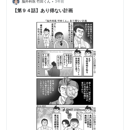
の他には､食事の配膳の間違い。薬の配り間違い。 介助中
•
脳外科医 竹田くん
3年前
の接触…
【第９４話】あり得ない計画