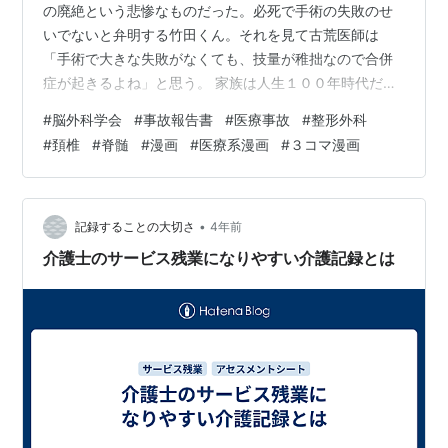
の廃絶という悲惨なものだった。必死で手術の失敗のせ
いでないと弁明する竹田くん。それを見て古荒医師は
「手術で大きな失敗がなくても、技量が稚拙なので合併
症が起きるよね」と思う。 家族は人生１００年時代だか
らと手術をすすめた竹田くんに抗議する。だが、看護師
#
脳外科学会
#
事故報告書
#
医療事故
#
整形外科
長の退院勧告が始まった。
#
頚椎
#
脊髄
#
漫画
#
医療系漫画
#
３コマ漫画
•
記録することの大切さ
4年前
介護士のサービス残業になりやすい介護記録とは