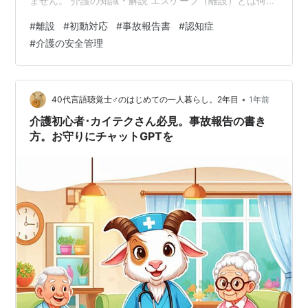
ません。 介護の知識・解説 エスケープ（離設）とは何か
——介護現場が直面する、最も怖い事故のひとつ 起きる
#
離設
#
初動対応
#
事故報告書
#
認知症
理由・現場の予防・発生時の対応・事故報告書・夜勤帯
#
介護の安全管理
の怖さまで、現役介護士の経験から書く 夜勤介護マン ▷
この記事でわかること 介護現場で使われる「エスケープ
（離設）」の意味 本人が外へ向かう背景と、前触れとし
て見えること 施設での予防策と、発生時に迷わないため
•
40代言語聴覚士♂のはじめての一人暮らし。2年目
1年前
の初動 事故報告書で事実と推測…
介護初心者･カイテクさん必見。事故報告の書き
方。お守りにチャットGPTを