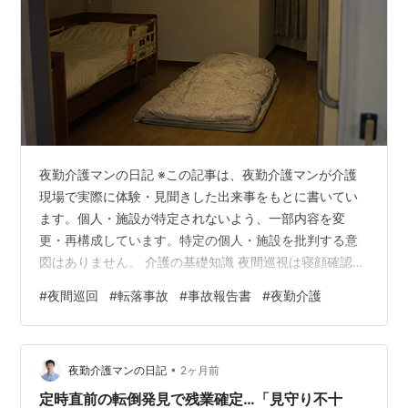
夜勤介護マンの日記 ※この記事は、夜勤介護マンが介護
現場で実際に体験・見聞きした出来事をもとに書いてい
ます。個人・施設が特定されないよう、一部内容を変
更・再構成しています。特定の個人・施設を批判する意
図はありません。 介護の基礎知識 夜間巡視は寝顔確認だ
けじゃない、介護士が見ているポイント 呼吸・体動・寝
#
夜間巡回
#
転落事故
#
事故報告書
#
夜勤介護
具・点滴ルートまで、20年の夜勤経験から具体的に解説
夜勤介護マン ▷ この記事でわかること 夜間巡視で介護職
が確認している具体的なポイント 利用者さんによって注
•
意する部分がどう変わるか 異変に気づいたときの対応の
夜勤介護マンの日記
2ヶ月前
流れ 何もなくても記録・共有することの大切さ 目次 夜
定時直前の転倒発見で残業確定…「見守り不十