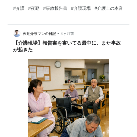
護・現場経験 夜勤介護マン 介護現場では、目の前の出来
#
介護
#
夜勤
#
事故報告書
#
介護現場
#
介護士の本音
事だけでなく、その前後の準備と観察がケアの質を左右
する。この記事では「定時直前の転倒発見で残業確定…
「見守り不十分」で片付けられる事故報告書の理不尽」
•
というテーマを、夜勤介護マンが現場で見てきたことを
夜勤介護マンの日記
4ヶ月前
もとに整理する。個人や施設が特定されないよう、場面
【介護現場】報告書を書いてる最中に、また事故
や時系列の一部は変更している。 最初に確認…
が起きた