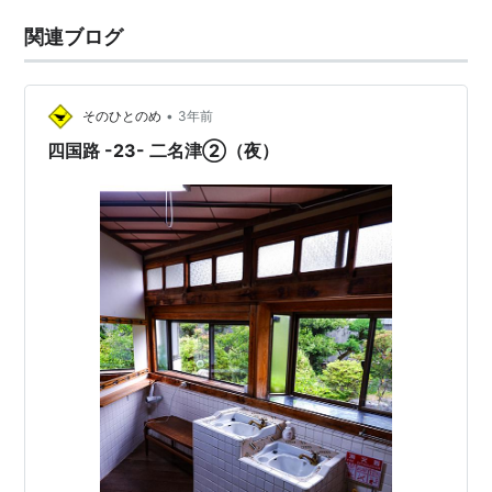
関連ブログ
•
そのひとのめ
3年前
四国路 -23- 二名津②（夜）