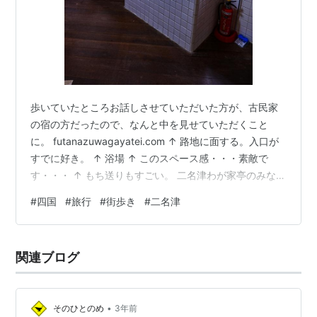
歩いていたところお話しさせていただいた方が、古民家
の宿の方だったので、なんと中を見せていただくこと
に。 futanazuwagayatei.com ↑ 路地に面する。入口が
すでに好き。 ↑ 浴場 ↑ このスペース感・・・素敵で
す・・・ ↑ もち送りもすごい。 二名津わが家亭のみなさ
ん、突然のことでしたがどうもありがとうございまし
#
四国
#
旅行
#
街歩き
#
二名津
た。 今回は旅程の関係で断念しましたが、佐田岬半島に
訪れた際はぜひお世話になりたいと思います。 ありがと
うございました。 ↑ 暮れてきた。 ↑ 街灯が灯る。 ↑ 昼
関連ブログ
にも来た場所。気になって戻ってきた。 ↑ わが家亭の
前。夜もいい雰囲気。 ↑ 突然のアーニャ氏。 静かな夜…
•
そのひとのめ
3年前