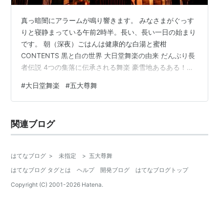
真っ暗闇にアラームが鳴り響きます。 みなさまがぐっす
りと寝静まっている午前2時半。長い、長い一日の始まり
です。 朝（深夜）ごはんは健康的な白湯と蜜柑
CONTENTS 黒と白の世界 大日堂舞楽の由来 だんぶり長
者伝説 4つの集落に伝承される舞楽 豪雪地あるある！？
トラブル発生 天照皇御祖（あまてらすすめみおや）神社
#
大日堂舞楽
#
五大尊舞
午前4時の奉納スタート 谷内集落の五大尊舞（ごだいそ
んまい） 準備 五大尊舞 束の間の小休憩 雪の中の大移動
黒と白の世界 のろのろと準備して、 午前3時半におじい
関連ブログ
さんと玄関で待ち合わせ。予約していたタクシーに乗り
込み出発です！ 目の前は白と黒の世界。ヘッドライトに
照らされた雪が闇…
はてなブログ
>
未指定
>
五大尊舞
はてなブログ タグとは
ヘルプ
開発ブログ
はてなブログトップ
Copyright (C) 2001-
2026
Hatena.