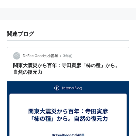
事件の発端
文久元年3月4日の夜、小姓組・山田新六の長男・山田
広衛と茶道方・益永繁斎が、節句祝いの宴会の帰りに永
福寺という寺の門前で郷士・中平忠次郎と肩がぶつか
関連ブログ
る。当初、忠次郎は非を認め謝罪し立ち去ろうしたが、
相手を郷士と見た山田は酒の勢いもあり忠次郎を罵倒し
口論に到る。
•
Dr.FeelGoodの小部屋
3年前
関東大震災から百年：寺田寅彦「柿の種」から。
口論の末に逆上した山田は抜刀し、これに応戦する形で
自然の復元力
忠次郎も抜刀。しかし、土佐で小野派一刀流の師範代を
つとめるほどの実力の持ち主で、鬼山田と恐れられる山
田に敵わず忠次郎は殺害されてしまう。
忠次郎に同行していた宇賀喜久馬は忠次郎の兄・池田寅
之進にこの事態を知らせ、2人は急いで現場へ駆けつけ
るが、時既に遅く、忠次郎は殺害された後だった。近く
の小川で刀を洗い、喉の乾きを潤している山田を発見し