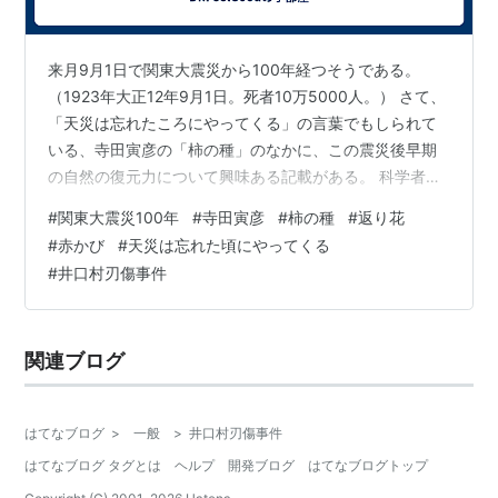
た寅之進は背後から袈裟懸けに斬り掛かり山田を殺害、
近くから提灯を借用して現場に戻ってきた繁斎も殺害し
来月9月1日で関東大震災から100年経つそうである。
た。
（1923年大正12年9月1日。死者10万5000人。） さて、
寅之進は当初、弟の亡骸を運ぼうとするが、現場に駆け
「天災は忘れたころにやってくる」の言葉でもしられて
つけた上士・諏訪助左衛門と上士・長屋孫四郎の2人が
いる、寺田寅彦の「柿の種」のなかに、この震災後早期
の自然の復元力について興味ある記載がある。 科学者ら
「死体をみだりに移動させることは禁じられている」と
しいいい記述である。 寺田寅彦は、物理学者で随筆家、
彼の行動を咎めた。その為、寅之進も一旦、弟の亡骸を
#
関東大震災100年
#
寺田寅彦
#
柿の種
#
返り花
俳人。 父親の寺田利正は、幕末土佐でおこった井口村刃
寺の門前へと戻し、改めて上士たちの亡骸は山田家に、
#
赤かび
#
天災は忘れた頃にやってくる
傷事件で実弟の切腹介錯を務め、その後精神を病み、倒
#
井口村刃傷事件
忠次郎の遺体は池田家へと引き取られる。
幕には参加せず、学問により社会を変えようと考えたこ
とが、その子寅彦に軍人より学者を選ばせたといわれて
事件発覚後
いる。 夏目漱石の「吾輩は猫である」の水島寒月、「三
関連ブログ
四郎」の野々村宗八のモデ…
翌朝には事件は人々の知るところとなり、山田の家には
上士達が、寅之進の家には郷士達が集まる。両者、互い
に対決せんと息巻いており、一触即発の危機を迎えてい
はてなブログ
>
一般
>
井口村刃傷事件
た。この時の郷士側のリーダーが当時25歳の坂本龍馬
はてなブログ タグとは
ヘルプ
開発ブログ
はてなブログトップ
であった。