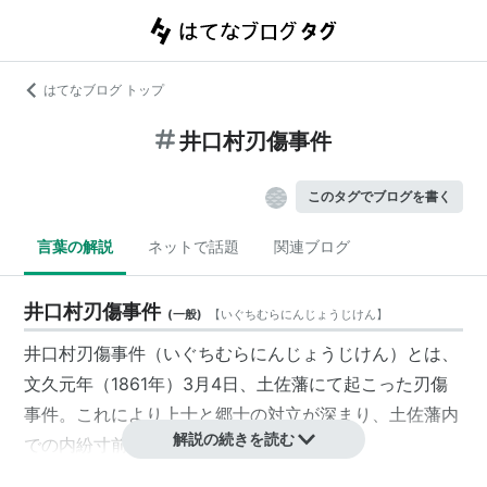
はてなブログ トップ
井口村刃傷事件
このタグでブログを書く
言葉の解説
ネットで話題
関連ブログ
井口村刃傷事件
(
一般
)
【
いぐちむらにんじょうじけん
】
井口村刃傷事件（いぐちむらにんじょうじけん）とは、
文久元年（1861年）3月4日、土佐藩にて起こった刃傷
事件。これにより上士と郷士の対立が深まり、土佐藩内
解説の続きを読む
での内紛寸前まで緊張が高まった。