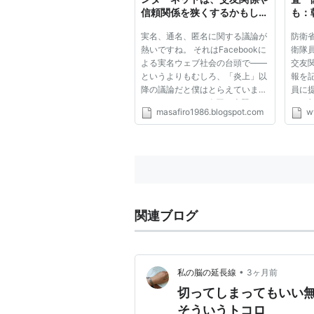
信頼関係を狭くするかもしれ
も：
ない
実名、通名、匿名に関する議論が
防衛
熱いですね。 それはFacebookに
衛隊
よる実名ウェブ社会の台頭で――
交友
というよりもむしろ、「炎上」以
報を
降の議論だと僕はとらえていま
員に
す。 （※ これは今回の本題とは
た。
masafiro1986.blogspot.com
w
関係ありませんが、その「炎上」
必要
という負のエネルギーが加熱して
器）
いるそのことは、いかにいま世の
も求
中で心をむしばんでいる人が多い
特定秘
の...
関連ブログ
•
私の脳の延長線
3ヶ月前
切ってしまってもいい
そういうトコロ