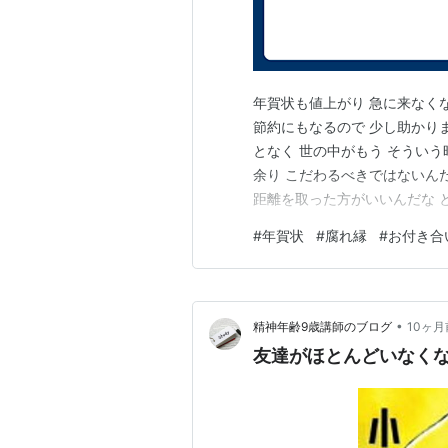
年賀状も値上がり 急に来なくな
節約にもなるので 少し助かり
となく 世の中がもう そうい
余り こだわるべきではないん
距離を取った方がいいんだな 
となく気が付いたような気がす
#
年賀状
#
腐れ縁
#
お付き合
んだ って 改めて気が付いたん
ので 仲の良い友…
•
精神年齢9歳講師のブログ
10ヶ月
友達がほとんどいなく