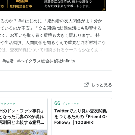
るのか？ ## はじめに 「婚約者の友人関係がよく分か
っているのか不安」「交友関係は結婚生活にも影響する
なく、お互いを取り巻く環境も大きく関わります。 特
観や生活習慣、人間関係を知るうえで重要な判断材料にな
では、交友関係について相談されるケースも少なくあり
交友関係は確認できるのか、確認できる範囲や注意点に
#
結婚
#
ハイクラス総合探偵社Infinity
# 婚前調査で交友関係は確認できるのか？ 結論から言う
場合があります。 た…
もっと見る
66
ブックマーク
ブックマーク
州のドン・ファン事件」
Twitterでより良い交友関係
となった元妻のXが現れ
をつくるための『Friend Or
死刑囚と比較する意見が
Follow』 | 100SHIKI
と→その違いは同性との
関係にあった「恋して昇