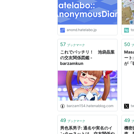
天ナ
て」
anond.hatelabo.jp
t
57
50
ブックマーク
これでバッチリ！ 池袋晶葉
Mas
の交友関係図鑑 -
ート
barzamkun
が「
か」
和な
たの
一度
barzam154.hatenablog.com
tw
49
49
ブックマーク
男色系男子: 通名や実名のイ
機密
ンターネットは、交友関係や
査 