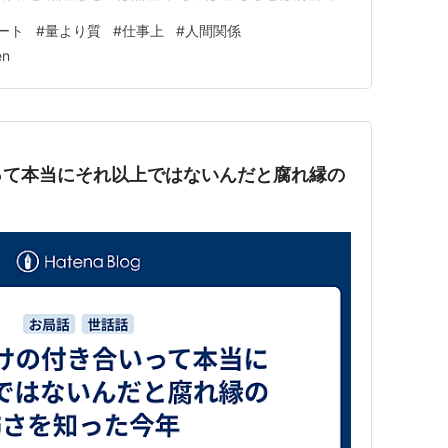
ね。 どんなに自分にとって ポジティブなイメージでも
ート
#
量より質
#
仕事上
#
人間関係
。 深く考えていないように見られるし 頼まれたことは 結
en
って本当にそれ以上ではないんだと腐れ縁の