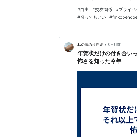
一線を越えると 無理なんです
#
自由
#
交友関係
#
プライベ
(関係性に) ダメなものはダメ
#
切ってもいい
#
fmkopenop
構何でもする。 …
•
私の脳の延長線
8ヶ月前
年賀状だけの付き合い
怖さを知った今年