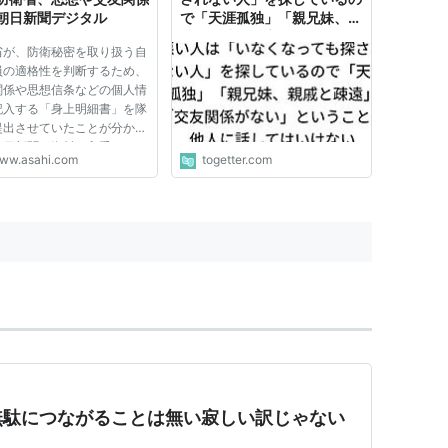
朝日新聞デジタル
で「天涯孤独」「親兄妹、親
戚と疎遠」「交友関係がな
省が、防衛秘密を取り扱う自
い」ということを他人に話し
員の適格性を判断するため、
てはいけない
関係や思想信条などの個人情
記入する「身上明細書」を隊
提出させていたことが分かっ
朝日新聞が資料を入手した。
ww.asahi.com
togetter.com
に応じポリグラフ（うそ発見
の検査を受ける誓約書の添付
めている。 衆院で審議中の
密保護法案では、特定...
無駄につながることは無い寂しい訳じゃない