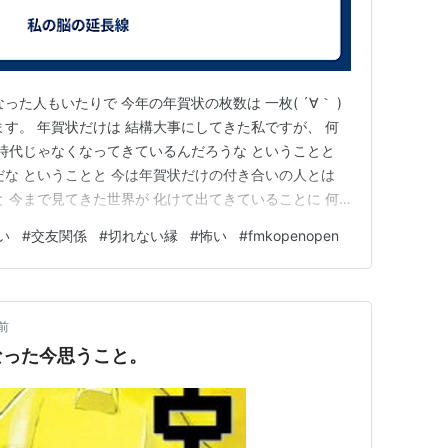
った人もいたりで 今年の年賀状の枚数は 一枚( ´∀｀ )
ます。 年賀状だけは 結構大事にしてきた私ですが、 何
う時代じゃなくなってきているんだろうな ということと
だな ということと 今は年賀状だけの付き合いの人とは
と 今まで見てきた世界が 化けて出てきていることに 何
る 年賀状だけの付き合いの人って 本当に年賀状だけな
い
#
交友関係
#
切れない縁
#
怖い
#
fmkopenopen
ですね。 今年は そういう 古い腐れ縁と 綺麗にはがれた
前
なった今思うこと。