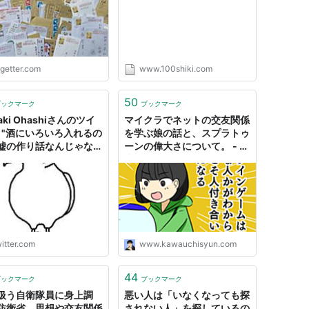
ンマイダが不意打ちすぎ
ogetter.com
www.100shiki.com
50
ブックマーク
ブックマーク
aki Ohashiさんのツイ
マイクラでネットの交友関係
: "酒にいろいろ入れるの
を学ぶ娘の話と、スプラトゥ
嘘の作り話なんじゃない
ーンの偉大さについて。 - 主
って人はとても静かで平
夫の日々
学生時代・交友関係だっ
ではないだろうか…もう
書くけど、ウェイ
itter.com
www.kawauchisyun.com
44
ブックマーク
ブックマーク
扱う自衛隊員に身上調
悪い人は「いなくなっても探
防衛省、思想や交友関係
されない人」を探しているの