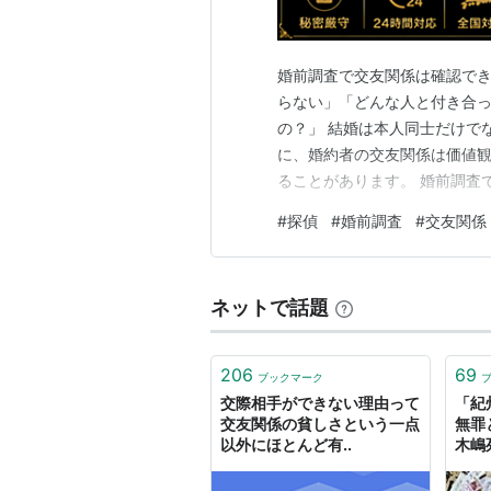
婚前調査で交友関係は確認でき
らない」「どんな人と付き合
の？」 結婚は本人同士だけで
に、婚約者の交友関係は価値
ることがあります。 婚前調査
ません。 今回は、婚前調査で
#
探偵
#
婚前調査
#
交友関係
ついて詳しく解説します。 #
と、 一定の範囲で確認できる
ネットで話題
206
69
ブックマーク
交際相手ができない理由って
「紀
交友関係の貧しさという一点
無罪
以外にほとんど有..
木嶋
続々
交友