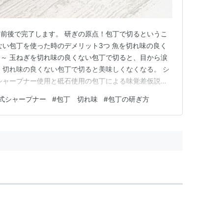
前後で完了します。 研ぎの原点！包丁で切るというこ
ない包丁を使った時のデメリット3つ 魚を切れ味の良く
～ 玉ねぎを切れ味の良くない包丁で切ると、目から涙
、切れ味の良くない包丁で切ると美味しくなくなる。 シ
シャープナー使用と砥石使用の包丁による味覚差仮説
おすすめはロール式 購入した貝印 関孫六ダイヤモンドア
式シャープナー
#
包丁 切れ味
#
包丁の研ぎ方
徹底解剖 シャープナーで研いだ後の刃の表面観察でわ
う前の状態（前回は…