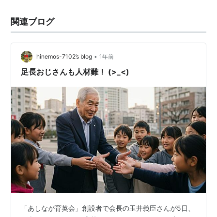
関連ブログ
•
hinemos-7102’s blog
1年前
足長おじさんも人材難！ (>_<)
「あしなが育英会」創設者で会長の玉井義臣さんが5日、