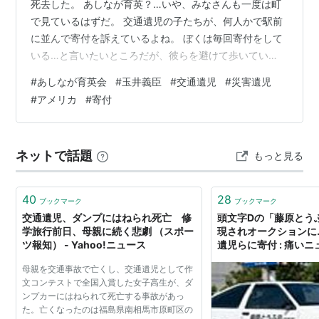
死去した。 あしなが育英？…いや、みなさんも一度は町
で見ているはずだ。 交通遺児の子たちが、何人かで駅前
に並んで寄付を訴えているよね。 ぼくは毎回寄付をして
いる…と言いたいところだが、彼らを避けて歩いてい
る。 10円じゃ恥ずかしいし、100円だと”かつや”の割引
#
あしなが育英会
#
玉井義臣
#
交通遺児
#
災害遺児
券をためる意味がない。 こちとらが寄付をお願いしても
#
アメリカ
#
寄付
いいような経済地位なので、言い訳できるかな？ 玉井氏
は1935年、大阪の池田市に産まれた。大阪は、独創的な
人々を輩出する。 滋賀大学経済学部（前身が名門彦根高
ネットで話題
もっと見る
商）出身だから、知的にもレベルの高いか？ 証券会社勤
務などを経て、経済評論家…
40
28
ブックマーク
ブックマーク
交通遺児、ダンプにはねられ死亡 修
頭文字Dの「藤原とう
学旅行前日、母親に続く悲劇 （スポー
現されオークションに
ツ報知） - Yahoo!ニュース
遺児らに寄付 : 痛いニュ
母親を交通事故で亡くし、交通遺児として作
文コンテストで全国入賞した女子高生が、ダ
ンプカーにはねられて死亡する事故があっ
た。亡くなったのは福島県南相馬市原町区の