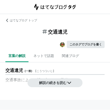
はてなブログ トップ
交通遺児
このタグでブログを書く
言葉の解説
ネットで話題
関連ブログ
交通遺児
(
一般
)
【
こうつういじ
】
交通事故によって親を亡くした子供。
解説の続きを読む