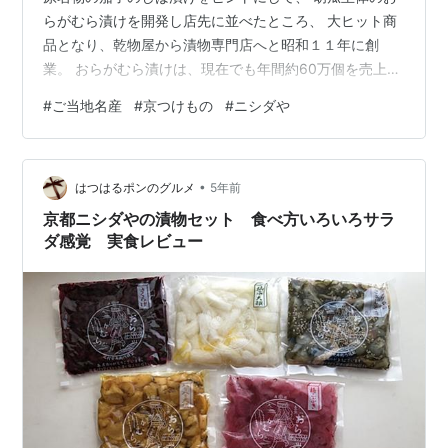
らがむら漬けを開発し店先に並べたところ、 大ヒット商
品となり、乾物屋から漬物専門店へと昭和１１年に創
業。 おらがむら漬けは、現在でも年間約60万個を売上げ
る ロングヒット商品で京都人の選ぶ手土産ランキング3
#
ご当地名産
#
京つけもの
#
ニシダや
位に選ばれたこともあります。 おらがむら漬けは、大き
めにカットされた胡瓜を独自の製法により、 パリパリと
した歯応えを残し、程よい酸味に漬け上げた、不動の人
•
気商品です。 白米・お茶漬け・お酒のお供に適していま
はつはるポンのグルメ
5年前
す。 京都の人気飲食店でも多数使用されています。 おら
京都ニシダやの漬物セット 食べ方いろいろサラ
がむら漬け以外にも、人気商品の…
ダ感覚 実食レビュー