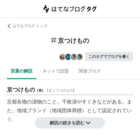
はてなブログ トップ
京つけもの
このタグでブログを書く
言葉の解説
ネットで話題
関連ブログ
京つけもの
(
食
)
【
きょうつけもの
】
京都名物の漬物のこと。千枚漬やすぐきなどがある。ま
た、地域ブランド（地域団体商標）として認定されてい
る。
解説の続きを読む