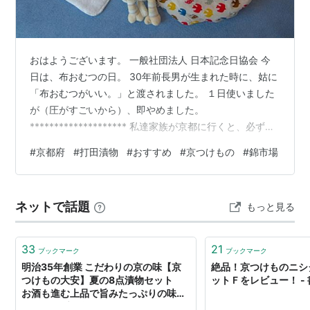
おはようございます。 一般社団法人 日本記念日協会 今
日は、布おむつの日。 30年前長男が生まれた時に、姑に
「布おむつがいい。」と渡されました。 １日使いました
が（圧がすごいから）、即やめました。
******************** 私達家族が京都に行くと、必ず買
う物があります。お漬物です。 www.kyoto-uchida.ne.jp
#
京都府
#
打田漬物
#
おすすめ
#
京つけもの
#
錦市場
以前泊まった宿のお漬物が美味しくて、女将さんに「ど
ちらのですか？。」と聞いたのがきっかけです。 デパー
トにも他の京都のお漬物屋さんがあるけど、好みはやっ
ネットで話題
もっと見る
ぱり打田さんの♡。 いろいろ難はあるんです。 まず、重
い。持って歩くのが堪えます。 そして、日持ちしな…
33
21
ブックマーク
ブックマーク
明治35年創業 こだわりの京の味【京
絶品！京つけものニシ
つけもの大安】夏の8点漬物セット
ットＦをレビュー！ -
お酒も進む上品で旨みたっぷりの味わ
い - ツレヅレ食ナルモノ