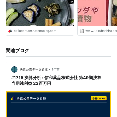
ot-icecream.hatenablog.com
www.kakuhashiru.c
関連ブログ
•
決算公告データ倉庫
1年前
#1715 決算分析 : 信和薬品株式会社 第49期決算
当期純利益 23百万円