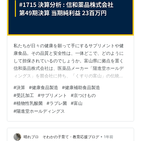
私たちが日々の健康を願って手にするサプリメントや健
康食品。その品質と安全性は、一体どこで、どのように
して担保されているのでしょうか。富山県に拠点を置く
信和薬品株式会社は、医薬品メーカー「陽進堂ホールデ
ィングス」を親会社に持ち、「くすりの富山」の伝統を
受け継ぐ高い品質管理体制を武器に、数々の健康食品を
#
決算
#
健康食品製造
#
健康補助食品製造
世に送り出す実力派メーカーです。特に、京漬物から発
#
受託加工
#
サプリメント
#
京つけもの
見された植物性乳酸菌「ラブレ菌」の研究開発では業界
#
植物性乳酸菌
#
ラブレ菌
#
富山
をリードする存在です。今回は、健康食品のOEM（受託
#
陽進堂ホールディングス
製造）を主力としながら、独自の技術で未来を拓く同社
の決算を分析します。一見すると課題を抱えているよう
に見える財務諸表の裏側で、同社が描く成長戦略とは…
•
晴れブロ そわかの子育て・教育応援ブログ
1年前