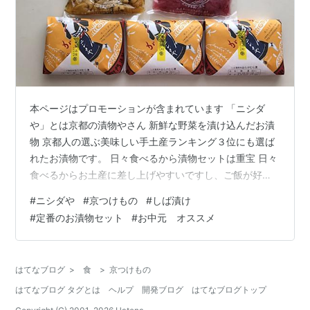
本ページはプロモーションが含まれています 「ニシダ
や」とは京都の漬物やさん 新鮮な野菜を漬け込んだお漬
物 京都人の選ぶ美味しい手土産ランキング３位にも選ば
れたお漬物です。 日々食べるから漬物セットは重宝 日々
食べるからお土産に差し上げやすいですし、ご飯が好き
な方には喜ばれる！ あたたかいご飯のお供になるのはも
#
ニシダや
#
京つけもの
#
しば漬け
ちろんですが、サラダに、料理に、お茶受け、お酒の肴
#
定番のお漬物セット
#
お中元 オススメ
に、家に常備しておくと重宝します 写真は「定番お漬物
セットF」 京都人が選ぶ手土産ランキングで３位獲得 ニ
シダやの歴史 京都東山で乾物屋を営んでいた初代安右衛
はてなブログ
>
食
>
京つけもの
門さんが 京都大原名物のナスのしば漬けをヒントにして
はてなブログ タグとは
ヘルプ
開発ブログ
はてなブログトップ
きゅうり主体のおらがむら漬け…