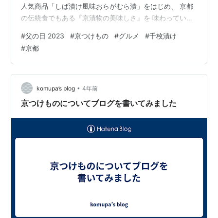
人気商品「しば漬け風味おらがむら漬」をはじめ、 京都
の伝統食でもある『京漬物の美味しさ』を 味わっていた
だけるよう、自慢の商品ばかりです。 父の日ギフトに詰
#
父の日 2023
#
京つけもの
#
グルメ
#
千枚漬け
め合わせもあります。 さらに今年は！昨年父の日のプレ
#
京都
ゼントとして、 大変人気のあったカテゴリの【うなぎ】
を 美味しいお茶漬にして販売してます！ 絶対うまいやつ
や〜 ごはんのお供はもちろん！ お酒のおつまみにもあう
【京都の漬物】と、 お酒の〆にも、朝ごはんにもピッタ
•
komupa’s blog
4年前
リな 【特製ダシのきい…
京つけものについてブログを書いてみました