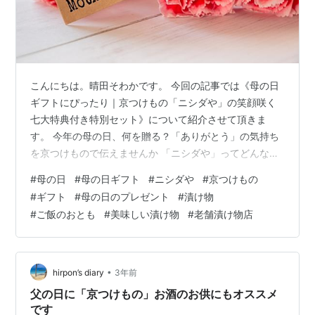
こんにちは。晴田そわかです。 今回の記事では《母の日
ギフトにぴったり｜京つけもの「ニシダや」の笑顔咲く
七大特典付き特別セット》について紹介させて頂きま
す。 今年の母の日、何を贈る？「ありがとう」の気持ち
を京つけもので伝えませんか 「ニシダや」ってどんなお
店？京都発の伝統とこだわりの味 母の日限定！ニシダや
#
母の日
#
母の日ギフト
#
ニシダや
#
京つけもの
の特別ギフトセットとは？ 【母の日ギフトおすすめラン
#
ギフト
#
母の日のプレゼント
#
漬け物
キング】 第1位 かえでセット（5,992円・税込） 第2位
#
ご飯のおとも
#
美味しい漬け物
#
老舗漬け物店
かおるセット（3,834円・税込） 第3位 さつきセット
（2,332円・税込） 嬉しい七大特典で、感謝の気持ちを
もっと特別に 特典① ニシダやオリジナルパッケージで
お届け！ 特典②…
•
hirpon’s diary
3年前
父の日に「京つけもの」お酒のお供にもオススメ
です