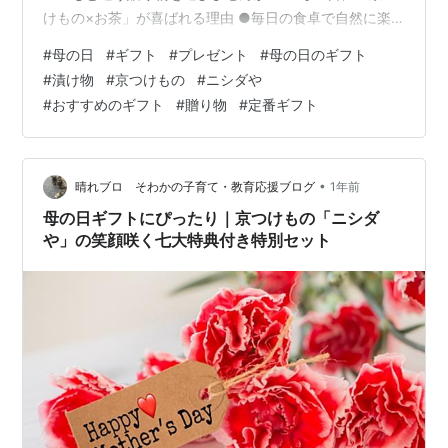
けもの×お茶」が喜ばれる理由 ●毎日の食卓で自然に楽
しめる ●甘いものが苦手でも安心 ●ちょっと特別な京都
#
母の日
#
ギフト
#
プレゼント
#
母の日のギフト
の味 2. ニシダやってどんなお店？ ●京都・伏見にある老
#
漬け物
#
京つけもの
#
ニシダや
舗漬物店 ●合成保存料・合成着色料は不使用 ●地元でも
#
おすすめのギフト
#
贈り物
#
定番ギフト
愛され続けてる 3. 母の日限定ギフトセットの中身 ●かお
る（3,834円税込） ●かえで（5,992円税込） ●さつき
（2,332円税込） 4. 選ばれる理由｜人気のポ…
•
晴れブロ そわかの子育て・教育応援ブログ
1年前
母の日ギフトにぴったり｜京つけもの「ニシダ
や」の笑顔咲く七大特典付き特別セット