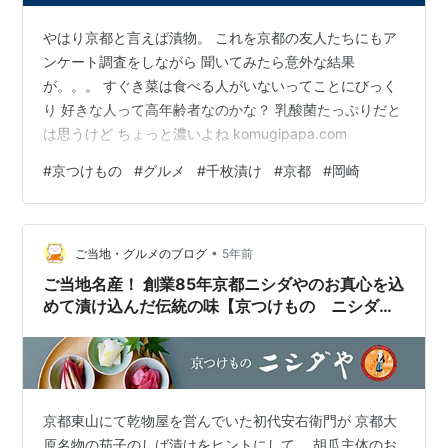
やはり京都と言えば漬物。 これを京都の友人たちにもア
ンケート調査をしながら 聞いてみたら意外な結果
が。。。 すぐき菜は食べる人がいないってことにびっく
り 好きな人って高年齢者なのかな？ 乳酸菌たっぷりだと
は思うけど ちょっと濃いよね komugipapa.com
#
京つけもの
#
グルメ
#
千枚漬け
#
京都
#
岡崎
•
ご当地・グルメのブログ
5年前
ご当地名産！ 創業85年京都ニシダやのお真心を込
めて漬け込んだ伝統の味【京つけもの ニシダ
や】
京都東山にて乾物屋を営んでいた初代安右衛門が 京都大
原名物の茄子のしば漬けをヒントにして、 胡瓜主体のお