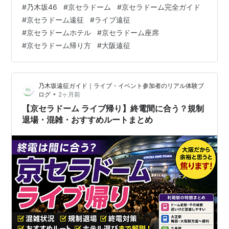
めに、アクセス、座席の見え方、ホテル、帰り方、持ち
#
乃木坂46
#
京セラドーム
#
京セラドーム完全ガイド
物までまとめて解説します。 先に結論 京セラドームはア
#
京セラドーム遠征
#
ライブ遠征
クセス自体は便利 ただしライブ後は駅がかなり混みやす
#
京セラドームホテル
#
京セラドーム座席
い 座席はスタンド上段・天井席・アリーナ後方に注意 遠
#
京セラドーム帰り方
#
大阪遠征
征組はなんば・心斎橋・本町周辺のホテルが安心 終電・
新幹線ギリギリの予定は危険 京セラドーム遠征で後悔し
たくない人へ ライブ日はホテル…
乃木坂遠征ガイド｜ライブ・イベント参加者のリアル体験ブ
•
ログ
2ヶ月前
【京セラドーム ライブ帰り】終電間に合う？規制
退場・混雑・おすすめルートまとめ