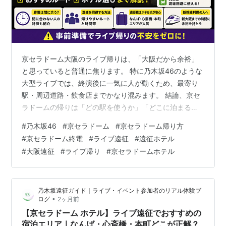
京セラドーム大阪のライブ帰りは、「大阪だから余裕」
と思っていると普通に焦ります。 特に乃木坂46のような
大型ライブでは、終演後に一気に人が動くため、最寄り
駅・周辺道路・飲食店までかなり混みます。 結論、京セ
ラドームの帰りは「どの駅を使うか」「どこに泊まる
か」「終電をどこまで意識するか」で快適さがかなり変
#
乃木坂46
#
京セラドーム
#
京セラドーム帰り方
わります。 先に結論 最寄り駅は混雑しやすい 大正駅・
#
京セラドーム終電
#
ライブ遠征
#
遠征ホテル
ドーム前千代崎駅・九条駅を使い分ける 終電ギリギリの
#
大阪遠征
#
ライブ帰り
#
京セラドームホテル
予定は危険 遠征組はなんば・心斎橋・本町周辺のホテル
が安心 新幹線利用なら時間にかなり余裕を持つ 京セラド
ーム遠征で帰りに焦りたくない人へ ライブ後は駅混雑で
乃木坂遠征ガイド｜ライブ・イベント参加者のリアル体験ブ
移動に時間がかかることがあります…
•
ログ
2ヶ月前
【京セラドーム ホテル】ライブ遠征でおすすめの
宿泊エリア｜なんば・心斎橋・本町どこが正解？