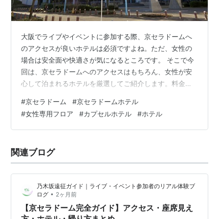
大阪でライブやイベントに参加する際、京セラドームへ
のアクセスが良いホテルは必須ですよね。ただ、女性の
場合は安全面や快適さが気になるところです。 そこで今
回は、京セラドームへのアクセスはもちろん、女性が安
心して泊まれるホテルを厳選してご紹介します。料金や
立地、設備の違いも分かりやすくまとめたので、参考に
#
京セラドーム
#
京セラドームホテル
してみてくださいね ホテル名 アクセス 料金目安 ワイズ
#
女性専用フロア
#
カプセルホテル
#
ホテル
キャビン大阪難波 地下鉄御堂筋線なんば駅25番出口より
徒歩約1分 3,360円～ 天然温泉 四季彩の湯 スーパーホテ
ルPremier大阪本町駅前 四ツ橋線本町駅24号出口ほぼ直
関連ブログ
結 3,700円～ GRAND HOSTEL LDK 大阪心斎橋 …
乃木坂遠征ガイド｜ライブ・イベント参加者のリアル体験ブ
•
ログ
2ヶ月前
【京セラドーム完全ガイド】アクセス・座席見え
方・ホテル・帰り方まとめ