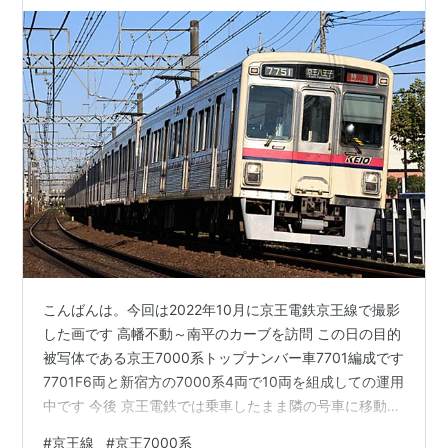
こんばんは。今回は2022年10月に京王電鉄京王線で撮影
した画です 高幡不動～南平のカーブを訪問 この日の目的
被写体である京王7000系トップナンバー車7701編成です
7701F6両と新宿方の7000系4両で10両を組成しての運用
中です 今後 京王電鉄では乗車したまま隣の号車に移動で
きない非貫通部分をなくしてゆく方向のようなので８+２
#
京王線
#
京王7000系