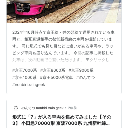
2024年10月時点で京王線・井の頭線で運用されている車
両と、相互直通相手の都営新宿線の車両を撮影していま
す。 同じ形式でも見た目などに違いがある車両や、ラッ
ピング車両も盛り込んでいます。 今回の記事に掲載した
列車は、次の動画でご覧いただけます。 ▼クリックして
再生 井の頭線 1000系 後期型 井の頭線で運行されている
#
京王7000系
#
京王8000系
#
京王9000系
車両は1000系に統一されていますが、2008年以降に製
#
京王1000系
#
京王5000系電車
#
のんてつ
造された車両は、車体などがマイナーチェンジされてい
#
nonbiritraingeek
ます。 三鷹台駅 ステンレス車体のビードがなくなり、先
頭部の表示器やドアの形状が変わっています。 井の頭公
園駅（前期型） 後期型のうち1729Fはレインボーカラー
のストライ…
•
のんてつ nonbiri train geek
2年前
形式に「7」が入る車両を集めてみました【その
3】 小田急70000形 京阪7000系 九州新幹線