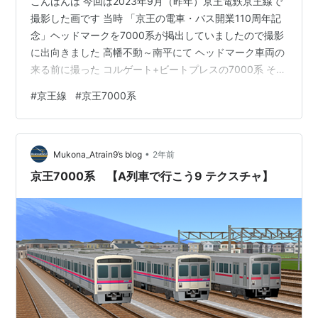
こんばんは 今回は2023年9月（昨年）京王電鉄京王線で
撮影した画です 当時 「京王の電車・バス開業110周年記
念」ヘッドマークを7000系が掲出していましたので撮影
に出向きました 高幡不動～南平にて ヘッドマーク車両の
来る前に撮った コルゲート+ビートプレスの7000系 そし
て 目的 京王7000系ヘッドマーク付きです！ 渋い古参に
#
京王線
#
京王7000系
ヘッドマークを掲出してくれるのはうれしい！！ 京王は
味のあるヘッドマークや歴史あるヘッドマークを結構な
頻度で掲出させて走ってくれるのでなかなか面白いです
•
ね ちなみに2024年（今年）は東武東上線が開業110周年
Mukona_Atrain9’s blog
2年前
を迎えていますね 東武8000系が開業100周年マーク…
京王7000系 【A列車で行こう9 テクスチャ】