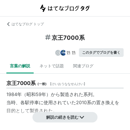
はてなブログ トップ
京王7000系
このタグでブログを書く
言葉の解説
ネットで話題
関連ブログ
京王7000系
(
一般
)
【
けいおうななせんけい
】
1984年（昭和59年）から製造された系列。
当時、各駅停車に使用されていた2010系の置き換えを
目的として製造された。
解説の続きを読む
特徴