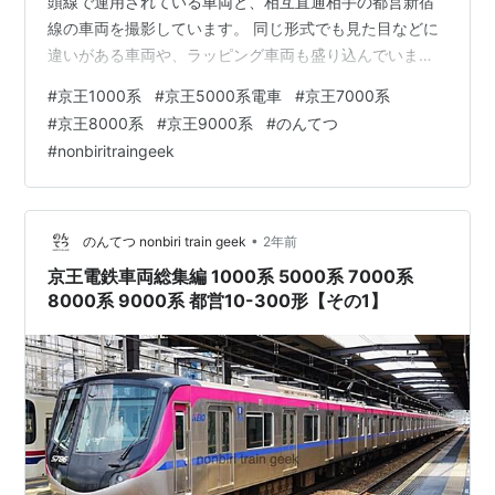
頭線で運用されている車両と、相互直通相手の都営新宿
線の車両を撮影しています。 同じ形式でも見た目などに
違いがある車両や、ラッピング車両も盛り込んでいま
す。 今回の記事に掲載した列車は、次の動画でご覧いた
#
京王1000系
#
京王5000系電車
#
京王7000系
だけます。 ▼クリックして再生 京王線 8000系 リニュー
#
京王8000系
#
京王9000系
#
のんてつ
アル（東芝PMSM）車 8000系に実施されているリニュ
#
nonbiritraingeek
ーアルでは、10両編成と8両編成で走行機器に別のメーカ
ーのものが採用されています。 10両編成が日立製に対
し、8両編成は東芝製の機器（永久磁石同期電動機、
PMSM）が採用…
•
のんてつ nonbiri train geek
2年前
京王電鉄車両総集編 1000系 5000系 7000系
8000系 9000系 都営10-300形【その1】