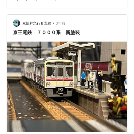
とか６+４とかの編成は見られなくなってゆくようです
東武鉄道みたいに中央貫通扉持ちの運転台車両同士の連
結箇所を幌とわたり板でつなぐとかはしないみたいです
•
ね こちらの編成も撮れそうでしたので 正面に夕日を浴び
京阪神急行Ｂ支線
3年前
る7726編成 この編成は10両編成車の7000系ですの…
京王電鉄 ７０００系 新塗装