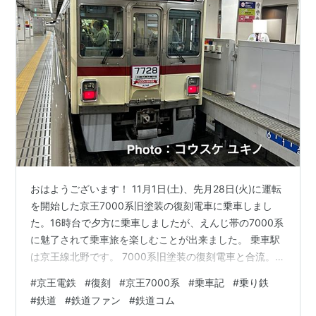
おはようございます！ 11月1日(土)、先月28日(火)に運転
を開始した京王7000系旧塗装の復刻電車に乗車しまし
た。16時台で夕方に乗車しましたが、えんじ帯の7000系
に魅了されて乗車旅を楽しむことが出来ました。 乗車駅
は京王線北野です。 7000系旧塗装の復刻電車と合流。
16時49分京王八王子発の特急新宿行きとして運転し乗車
#
京王電鉄
#
復刻
#
京王7000系
#
乗車記
#
乗り鉄
しました(※北野は16時52分発) 遅延なく約40分間乗車し
#
鉄道
#
鉄道ファン
#
鉄道コム
て、17時31分に終点新宿に到着しました。ホームの新宿