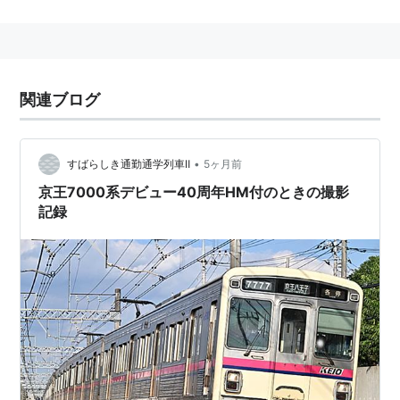
京王線としては初のステンレス車。
車体は6000系をステンレスにしたような形状。
前面はFRPを使用。
前照灯は角型。
関連ブログ
6000系後期車同様、界磁チョッパ制御を採用してい
る。
•
すばらしき通勤通学列車Ⅱ
5ヶ月前
前期車はコルゲート仕上げ、後期車はビード仕上げ
京王7000系デビュー40周年HM付のときの撮影
となっている。
記録
都営新宿線には直通しない。
その後の改造など
初期に製造された車両は、前面にスカートがなかっ
たが、後に一部を除いて取り付けられている。
初期に製造された車両は、前面窓上に細い赤帯があ
ったが、後に撤去されている。
当初は前面は銀色であったが、後に白に変更されて