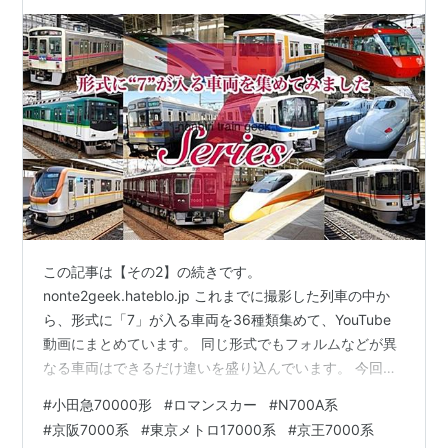
N700系など
この記事は【その2】の続きです。
nonte2geek.hateblo.jp これまでに撮影した列車の中か
ら、形式に「7」が入る車両を36種類集めて、YouTube
動画にまとめています。 同じ形式でもフォルムなどが異
なる車両はできるだけ違いを盛り込んでいます。 今回の
記事に掲載した列車は、次の動画でご覧いただけます。
#
小田急70000形
#
ロマンスカー
#
N700A系
youtu.be まだ撮影に行けていないエリアも多く、収録で
#
京阪7000系
#
東京メトロ17000系
#
京王7000系
きていない車両もたくさんあります。 素材が集まった