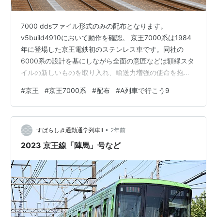
7000 ddsファイル形式のみの配布となります。
v5build4910において動作を確認。 京王7000系は1984
年に登場した京王電鉄初のステンレス車です。同社の
6000系の設計を基にしながら全面の意匠などは額縁スタ
イルの新しいものを取り入れ、輸送力増強の使命を抱え
て190両が製造されました。 コルゲートを配した一次
#
京王
#
京王7000系
#
配布
#
A列車で行こう9
車、プレス車体になった二次車など複数の形態を収録し
ています。 ダウンロード↓ ux.getuploader.com
•
すばらしき通勤通学列車Ⅱ
2年前
2023 京王線「陣馬」号など