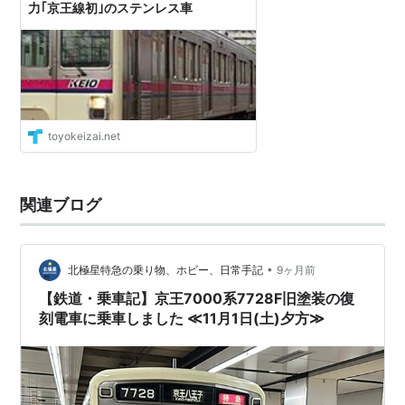
力｢京王線初｣のステンレス車
10両編成は、
特急
や
準特急
などの優等列車に運用され
る。ただし、行楽シーズンの分割特急(2006/09/01のダ
イヤ改正で廃止)には運用されない。
8両編成は、主に各駅停車や相模原線快速に運用され
る。
toyokeizai.net
2両編成は、朝通勤時間帯の増結用として使用される。
関連ブログ
•
北極星特急の乗り物、ホビー、日常手記
9ヶ月前
【鉄道・乗車記】京王7000系7728F旧塗装の復
刻電車に乗車しました ≪11月1日(土)夕方≫