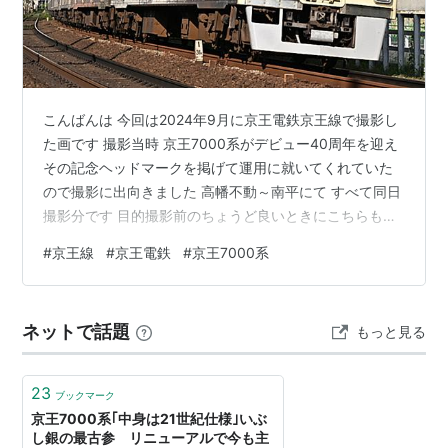
いる。
帯色は赤であったが、現在は青と赤のコーポレート
カラー(8000系と同じ)に変更されている。
車内を9000系なみにリニューアルした編成が登場し
こんばんは 今回は2024年9月に京王電鉄京王線で撮影し
ている。
た画です 撮影当時 京王7000系がデビュー40周年を迎え
リニューアル車のなかには、制御装置を日立製IGBT-
その記念ヘッドマークを掲げて運用に就いてくれていた
VVVFインバータに交換した編成が存在する。
ので撮影に出向きました 高幡不動～南平にて すべて同日
撮影分です 目的撮影前のちょうど良いときにこちらも運
現在
用に就いてくれていました 京王八王子方クハが「7777」
#
京王線
#
京王電鉄
#
京王7000系
でお馴染み7727Fです 続いて目的 7701Fによる40周年記
6両編成5本(7001F〜7005F)、4両編成5本(7201F〜
念ヘッドマーク車です！ 「車齢が積み重なることの記
7205F)、8両編成10本(7006F〜7015F)、10両編成5本
念」はいろいろ諸刃の剣なところもありそうですが この
(7021F〜7025F)、増結用2両編成5本(7421F〜
ネットで話題
もっと見る
京王7000系の場合 明るく堂々と祝われていて古参車両フ
7425F)、計190両が在籍している。
ァンとしてはうれしい限りです さて少し時間を空けて
4両編成1本(7201F)は、動物園線ワンマン対応となって
も…
23
ブックマーク
いる。
京王7000系｢中身は21世紀仕様｣いぶ
10両編成、あるいは6両編成と4両編成を組み合わせた
し銀の最古参 リニューアルで今も主