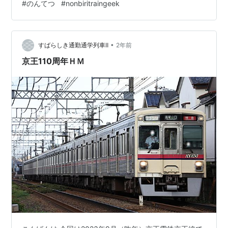
#
のんてつ
#
nonbiritraingeek
ら、改めて追加の動画や記事を作成したいと思います。
小田急線 70000形 ロマンスカーGSE 小田急70000型は
2018年に登場した最新型のロマンスカーで、50000…
•
すばらしき通勤通学列車Ⅱ
2年前
京王110周年ＨＭ