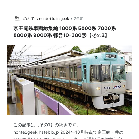
寄り先端では多くの鉄道ファンの皆様が写真を撮ってい
ました。 「K.T.R」のプレートと、えんじ帯 新宿到着
後、折り返し特急京王八王子行きとして17時38分に…
•
のんてつ nonbiri train geek
2年前
京王電鉄車両総集編 1000系 5000系 7000系
8000系 9000系 都営10-300形【その2】
この記事は【その1】の続きです。
nonte2geek.hateblo.jp 2024年10月時点で京王線・井の