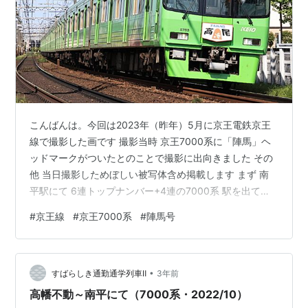
こんばんは。今回は2023年（昨年）5月に京王電鉄京王
線で撮影した画です 撮影当時 京王7000系に「陣馬」ヘ
ッドマークがついたとのことで撮影に出向きました その
他 当日撮影しためぼしい被写体含め掲載します まず 南
平駅にて 6連トップナンバー+4連の7000系 駅を出て沿
線道路端へ 高幡不動～南平 東武東上線の10000系に似た
#
京王線
#
京王7000系
#
陣馬号
無骨で渋いカッコよさ （ネット画像でしか見たことあり
ませんが より東武10000系っぽくみえる京王7000系登
場時の銀の顔で赤帯だけのリバイバルがあるといいなと
•
期待したいところですw） 7777 こういうデザインや雰囲
すばらしき通勤通学列車Ⅱ
3年前
気はもう新車から生まれることはないでしょう…だから…
高幡不動～南平にて（7000系・2022/10）