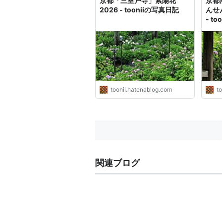
京都「三室戸寺」紫陽花
京都
2026 - tooniiの写真日記
んせ
- t
toonii.hatenablog.com
t
関連ブログ