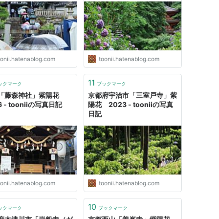
oonii.hatenablog.com
toonii.hatenablog.com
11
ックマーク
ブックマーク
「藤森神社」紫陽花
京都府宇治市「三室戸寺」紫
6 - tooniiの写真日記
陽花 2023 - tooniiの写真
日記
oonii.hatenablog.com
toonii.hatenablog.com
10
ックマーク
ブックマーク