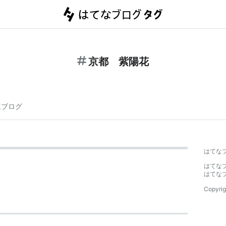
京都 紫陽花
連ブログ
はてな
はてな
はてな
Copyrig