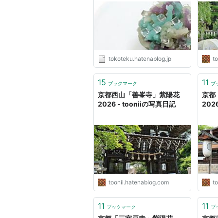
tokoteku.hatenablog.jp
t
15
11
ブックマーク
ブ
京都西山「善峯寺」紫陽花
京都
2026 - tooniiの写真日記
202
toonii.hatenablog.com
t
11
11
ブックマーク
ブ