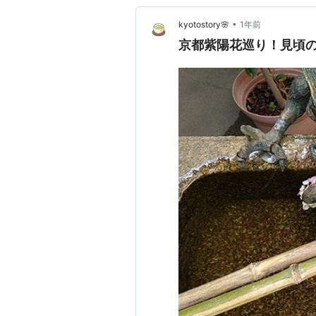
•
kyotostory🌸
1年前
京都紫陽花巡り！見頃の