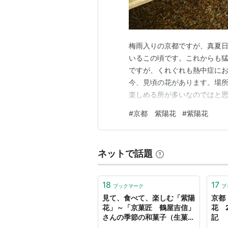
梅雨入りの京都ですが、真夏
いるこの頃です。これからも
ですが、くれぐれも熱中症にお
今、見頃の花があります。場
楽しめる所が多いなのではと思
「あじさい苑」に入らなくても
#
京都 紫陽花
#
紫陽花
都の紫陽花の名所＆穴場をご紹
来ました。団ぷ鈴の近くに紫
ネットで話題
18
17
ブックマーク
ブ
見て、食べて、楽しむ「紫陽
京都
花」～「京菓匠 鶴屋吉信」
花 2
さんの季節の和菓子（生菓
記
子）。 - とこてく京都