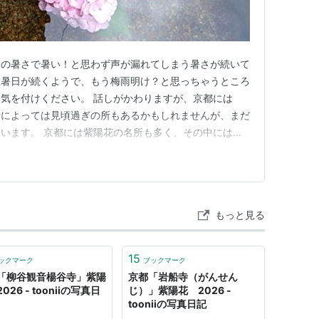
日の暑さで暑い！と思わず声が漏れてしまう暑さが続いて
猛暑日が続くようで、もう梅雨明け？と思っちゃうところ
気を付けください。 話しがかわりますが、京都には
所によっては見頃過ぎの所もあるかもしれませんが、まだ
います。 京都には紫陽花の名所も多く、その中には
紫陽花を楽しめる場所もあります。 今回の投稿では京
介させていただきます。 ✅6月5日に松尾大社に行って
陽花が綺麗に咲いていました。詳…
もっと見る
15
ックマーク
ブックマーク
「柳谷観音楊谷寺」紫陽
京都「岩船寺（がんせん
026 - tooniiの写真日
じ）」紫陽花 2026 -
tooniiの写真日記