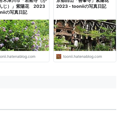
府木津川市「岩船寺（が
京都西山「善峯寺」紫陽花
んじ）」紫陽花 2023
2023 - tooniiの写真日記
ooniiの写真日記
oonii.hatenablog.com
toonii.hatenablog.com