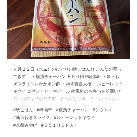
４月２２日（水☁）のひとりの晩ごはん🍴 こんなの買っ
てきて、 ・横濱チャーハン ８９０円＠崎陽軒 ・新玉ね
ぎスライスおかかポン酢 ・ゆず青首大根 ・ルビーレッド
キウイ 🍺サントリー生ビール 崎陽軒のお弁当を前回いた
だいたのは２か月半前、おべんとう春。今回おべんとう
初夏は売り切れだったので、横濱チャーハン。８か月前
#
晩ごはん
#
崎陽軒
#
横濱チャーハン
#
シウマイ
から１１０円の値上がり。ひぇぇぇぇ😢 シウマイも筍煮
#
新玉ねぎスライス
#
ルビーレッドキウイ
もいつもどおり、安定のおいしさ💕 チャーハンをちびち
#
京都みやげ
#
５５１ＨＯＲＡＩ
び食べて、おビールゴクゴク、おいしーーー💕 チャーハ
ンにのっかっているえびもグリンピースもおいしーーー