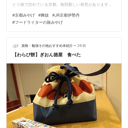
とり旅で訪れている京都。毎回新しい発見があります。
自分の備忘録で、今回の京都旅のまとめを書いておきま
#
京都みやげ
#
舞妓
#
JR京都伊勢丹
す。 今回買った京都みやげ 今回買ったものです（右か
#
フードライターの旅みやげ
ら） 食洗機OKの箸3つ 原了郭の黒七味2種 よーじやのメ
イク直しあぶら取り紙 本田味噌店の味噌（舞妓） 今回の
京都みやげ。東京で買えそうで買えないものばかり。 味
噌は下の「舞妓」、箸もその隣のお土産店で買いまし
•
資格・勉強その他おすすめ本紹介
2年前
た。帰る直前、しかも新幹線に乗…
【わらび餅】ぎおん徳屋 食べた