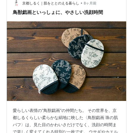
土曜更新）】 変わり続ける錦市場で、変わらない「有
•
京都しるく｜肌をととのえる暮らし
8ヶ月前
次」で菜ばしをゲットす…
鳥獣戯画といっしょに、やさしい洗顔時間
愛らしい表情の“鳥獣戯画”の仲間たち。 その世界を、京
都しるくらしい柔らかな絹地に映した〈鳥獣戯画 珠の肌
パフ〉は、見た目のかわいさだけでなく、洗顔の時間ま
で楽しく変えてくれる特別な一枚です。 ウサギやカエル