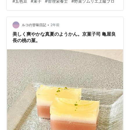
#
五色豆
#
束子
#
管理栄養士
#
野菜ソムリエ上級プロ
称)をメニューに載せており、関西では、関東以北の冷や
し中華とは異なり、独自に発展した説もある］と紹介さ
れています。冷麺と言えばサカイ サカイと言えば冷麺と
言われております。創業昭和14年 京都市北区新大宮にて
•
ルコの甘味日記
2年前
開店経て独立昭和5…
美しく爽やかな真夏のようかん。京菓子司 亀屋良
長の桃の菓。