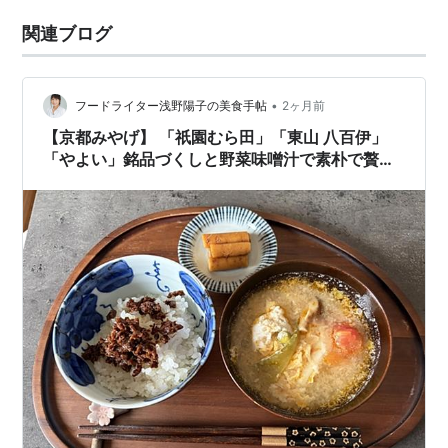
関連ブログ
•
フードライター浅野陽子の美食手帖
2ヶ月前
【京都みやげ】 「祇園むら田」「東山 八百伊」
「やよい」銘品づくしと野菜味噌汁で素朴で贅沢
なおうち朝定食