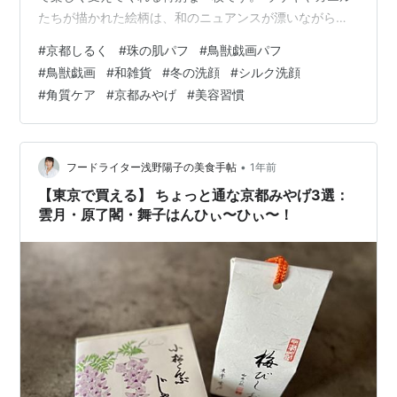
たちが描かれた絵柄は、和のニュアンスが漂いながら、
ほっとする穏やかな佇まい。 鳥獣戯画 珠の肌パフ 毎日
#
京都しるく
#
珠の肌パフ
#
鳥獣戯画パフ
の洗顔にそっと寄り添い、肌に触れるたびに気持ちまで
#
鳥獣戯画
#
和雑貨
#
冬の洗顔
#
シルク洗顔
ほぐしてくれます。冬の洗顔は“取りすぎない”ことが大
#
角質ケア
#
京都みやげ
#
美容習慣
切。絹の細かな繊維が、余分な角質だけをやさしく整
え、つるんと明るい肌に導きます。 大切な方への贈り物
にも、京都らしさと遊び心を添えて。鳥獣戯画の世界
を、あなたのバスルームにも。
•
フードライター浅野陽子の美食手帖
1年前
【東京で買える】 ちょっと通な京都みやげ3選：
雲月・原了閣・舞子はんひぃ〜ひぃ〜！