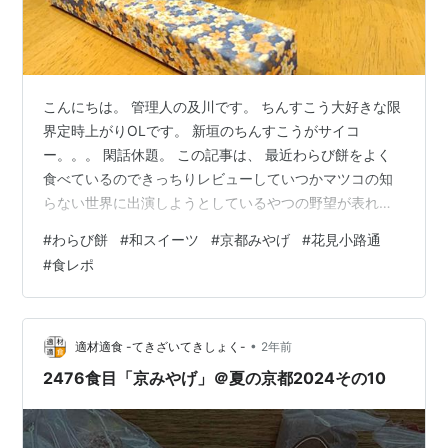
こんにちは。 管理人の及川です。 ちんすこう大好きな限
界定時上がりOLです。 新垣のちんすこうがサイコ
ー。。。 閑話休題。 この記事は、 最近わらび餅をよく
食べているのできっちりレビューしていつかマツコの知
らない世界に出演しようとしているやつの野望が表れて
いてなんだか下心満載なので要注意です！ 変なことが書
#
わらび餅
#
和スイーツ
#
京都みやげ
#
花見小路通
いてあっても怒らないでね。コメントはしてね。 今回は
#
食レポ
【ぎおん徳屋】さんの感想です。 gion-tokuya.jp 超絶有
名な京都祇園の甘味処。 京都に久しぶりにいったので訪
問しました。 さすが人気店、イートインは整理券を配布
してました。 今回はテイクアウト、、というかおみやを
•
適材適食 -てきざいてきしょく-
2年前
購入。 平日の午…
2476食目「京みやげ」＠夏の京都2024その10