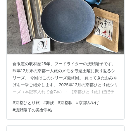
食限定の取材歴25年、フードライターの浅野陽子です。
昨年12月末の京都一人旅のメモを毎週土曜に振り返るシ
リーズ。 今回はこのシリーズ最終回。 買ってきたおみや
げを一挙ご紹介します。 2025年12月の京都ひとり旅シリ
ーズ（本記事入れて全7本）： 【京都ひとり旅】ほぼ予
約不可のレアな美食体験を「仁修樓」にて（「クラブエ
#
京都ひとり旅
#
舞妓
#
京都駅
#
京都みやげ
リー」美食会） 【京都ひとり旅（毎週土曜更新）】ハプ
#
浅野陽子の美食手帖
ニングが意外と最高でした！予定通りにいかない冬の京
都 【京都ひとり旅（毎週土曜更新）】 京都御所すぐ近く
の魅惑の野菜フレンチ「青いけ」 【京都ひとり旅（毎週