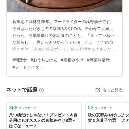
食限定の取材歴25年、フードライターの浅野陽子です。
今日はいただきものの京都みやげの話。合わせて大満足
だった、簡単味噌汁の朝定食のことも。 「ザ・ていねい
な暮らし」、思いっきりやっちゃいましたよ！ただの自
慢です笑 「京都の銘品ずらり」 時々登場するグルメな友
人・Tちゃんから、またこんなすてきな京都みやげ、たく
#
朝定食
#
おうちごはん
#
京都みやげ
#
野菜味噌汁
さんいただいたのです。 「今度京都に行くのでどこかお
#
フードライター
すすめ教えてー」と呼びかけがあって。ちょこっとプチ
情報伝えただけなのに。そのお礼だそうで。 Tちゃん恐
縮です！いつも本当にありがとう！ 祇園むら田の生麩の
ネットで話題
もっと見る
しぐれ煮 祇園むら田のだし 「祇園むら田」は京都の有名
すぎる「ごま」の専門店ですが…
368
52
ブックマーク
ブックマーク
八つ橋だけじゃない！プレゼント＆自
秋の京都みやげにぴっ
分用にもオススメの京都みやげ8選 -
貨＆京菓子11選 ｜ こ
はてなニュース