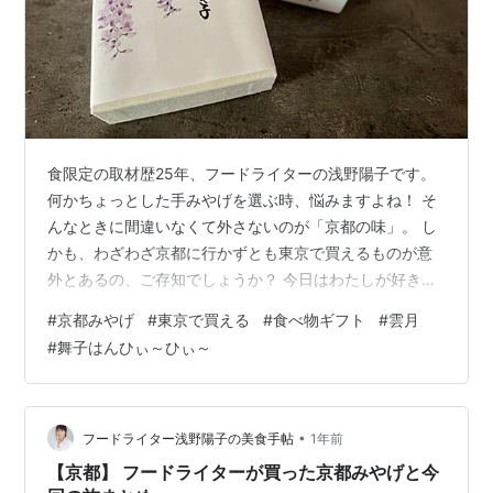
食限定の取材歴25年、フードライターの浅野陽子です。
何かちょっとした手みやげを選ぶ時、悩みますよね！ そ
んなときに間違いなくて外さないのが「京都の味」。 し
かも、わざわざ京都に行かずとも東京で買えるものが意
外とあるの、ご存知でしょうか？ 今日はわたしが好きな
京都みやげを紹介します。 ※当ブログはアフィリエイト
#
京都みやげ
#
東京で買える
#
食べ物ギフト
#
雲月
広告を含みますが、本記事はPR記事ではなく自分の感想
#
舞子はんひぃ～ひぃ～
を書いています。 「京都」ブランド強烈！ 「相手の好み
にも合って、自分がセンスがいい人と思われるもの
の」、しかも相手が食にうるさくてめんどくさいグルメ
な方（笑）だと、本当に悩ましいですよね しかし！その
•
フードライター浅野陽子の美食手帖
1年前
悩みをバーンと吹き飛ばすのが「京都…
【京都】 フードライターが買った京都みやげと今