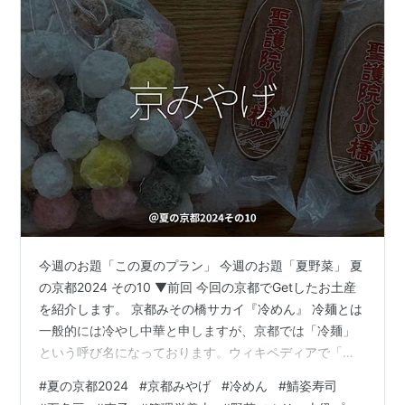
今週のお題「この夏のプラン」 今週のお題「夏野菜」 夏
の京都2024 その10 ▼前回 今回の京都でGetしたお土産
を紹介します。 京都みその橋サカイ『冷めん』 冷麺とは
一般的には冷やし中華と申しますが、京都では「冷麺」
という呼び名になっております。ウィキペディアで「冷
やし中華」と検索すると、［京都の中華のサカイは、創
#
夏の京都2024
#
京都みやげ
#
冷めん
#
鯖姿寿司
業時よりゴマだれを使った冷麺(関西での冷やし中華の呼