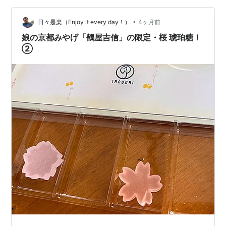
💕 鶏チリソース煮は小さいけど、やわらかくて、味のパ
ンチがあって、おいしーーー💕…
•
日々是楽（Enjoy it every day！）
4ヶ月前
娘の京都みやげ「鶴屋吉信」の限定・桜 琥珀糖！
②