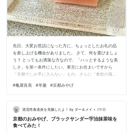
先日、大変お世話になった方に、ちょっとしたお礼の品
を差し上げる機会がありました。 さて、何を選びましょ
う？ とってもお洒落な方なので、「ハッとするような美
しさ」を第一条件にしたい。東京にお住まいですから
「京都でしか手に入らない」もの。さらに「食欲の落ち
る真夏に、美味しいと感じられ」、「常温で気楽に持ち
#
亀屋良長
#
羊羹
#
京都みやげ
運べて、ある程度日持ちする」...。 頭を悩ませ、ふと思
い出したのは『亀屋良長』さんの「夏まつり」。
kameya-yoshinaga.com 「お口に合わないことはないだ
•
ろうけど、ちょっと面白みに欠けるかしら...。」と思い
逆流性食道炎を克服したよ！ by ダー＆メイ
2年前
つつ、ウェブサイトを眺めておりましたら、こちらが目
京都のおみやげ、ブラックサンダー宇治抹茶味を
に留まりました。 ka…
食べてみた！