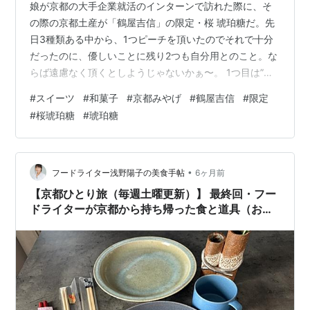
娘が京都の大手企業就活のインターンで訪れた際に、そ
の際の京都土産が「鶴屋吉信」の限定・桜 琥珀糖だ。先
日3種類ある中から、1つピーチを頂いたのでそれで十分
だったのに、優しいことに残り2つも自分用とのこと。な
らば遠慮なく頂くとしようじゃないかぁ〜。 1つ目は”チ
ェリー”だ。先日食したピーチは美味しかったものの色だ
#
スイーツ
#
和菓子
#
京都みやげ
#
鶴屋吉信
#
限定
けで桃風味は正直全然感じんかった？但し、今回のチェ
#
桜琥珀糖
#
琥珀糖
リーは問答無用にさくらんぼじゃないかぁ〜！あの甘み
と酸味のバランスが素晴らしいじゃないかぁ〜！ 更に3
つ目の”さくら”だ！う〜ん、この外カリッで中もちもちの
食感こそが琥珀糖の魅力と言える。これっホント上品な
•
フードライター浅野陽子の美食手帖
6ヶ月前
味わいで、なるほど茶菓子にぴった…
【京都ひとり旅（毎週土曜更新）】 最終回・フー
ドライターが京都から持ち帰った食と道具（おみ
やげ）を紹介します