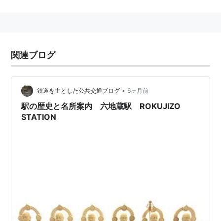
する形となった。
実際の運営は全線にわたり
京都市交通局
が行っている。
将来的には、さらに洛西方面へ延伸する計画がある。
沿革
関連ブログ
年月日
できごと
•
鉄道を主とした公共交通ブログ
6ヶ月前
1997年10月12日
二条
‐
醍醐
間（12.7km） 開業
駅の歴史と名所案内 六地蔵駅 ROKUJIZO
STATION
2004年11月26日
醍醐
‐
六地蔵
間（2.4km）開業
2008年01月16日
二条
‐
太秦天神川
間（2.4km）開業
駅と接続路線
番号
色
駅名
よみ
接続路線
“えき”は略
T01
■
六地蔵駅
JR
奈良線
ろくじぞう