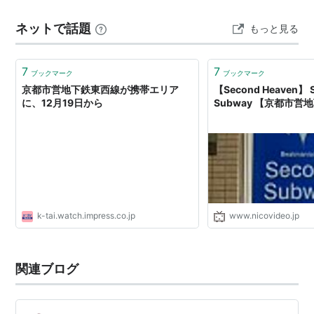
T12
■
京都市役
-
きょうとしやくし
3.1km 東西線 六地蔵起点 0.0km 名所案内標記載事項(国
所前駅
ょまえ
ネットで話題
もっと見る
鉄営業局昭和…
T13
■
烏丸御池
京都市営地下鉄烏丸線
からすまおいけ
駅
(K08)
7
7
ブックマーク
ブックマーク
T14
■
二条城前
-
にじょうじょうま
京都市営地下鉄東西線が携帯エリア
【Second Heaven】 
駅
え
に、12月19日から
Subway 【京都市
T15
■
二条駅
JR
嵯峨野線
にじょう
T16
■
西大路御
-
にしおおじおいけ
池駅
T17
■
太秦天神
京福
嵐山本線
（
嵐電天神
うずまさてんじん
川駅
川駅
(
A6
)）
がわ
k-tai.watch.impress.co.jp
www.nicovideo.jp
※「色」とは各駅ごとに定められたステーションカラーのことです。
ブラウザによっては正しく表示されないことがあります。また、色の
関連ブログ
名前はポインタをしばらく■に合わせていると表示されます。
運行形態