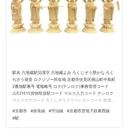
京阪
宇治線
T02
■
石田駅
-
いしだ
T03
■
醍醐駅
-
だいご
T04
■
小野駅
-
おの
T05
■
椥辻駅
-
なぎつじ
T06
■
東野駅
-
ひがしの
T07
■
山科駅
JR
琵琶湖線
・
湖西線
やましな
京阪
京津線
（
京阪山科
駅名 六地蔵駅旧漢字 六地藏よみ ろくじぞう歴かな ろく
駅
）
ぢざう発音 ロクジゾー所在地 京都市伏見区桃山町中島町
T08
■
御陵駅
京阪
京津線
(直通運転)
みささぎ
2番地駅番号 電報略号 ロク(テンロク)事務管理コード
△621615貨物取扱駅コード マルス入力コード テンロク
T09
■
蹴上駅
-
けあげ
マルスカナコード ろくじぞうスリーレターコード 鉄道事
T10
■
東山駅
-
ひがしやま
業者 西日本旅客鉄道株式会社・京阪電気鉄道株式会社・
#
京都市
#
奈良線
#
宇治線
#
京都市営地下鉄東西線
京都市交通局所属路線 奈良線 京阪宇治線 京都市営地下
T11
■
三条京阪
京阪本線
（
三条駅
）
さんじょうけいは
#
駅
鉄東西線乗入路線 奈良線(JR-D06) 宇治線(KH73) 東西線
駅
ん
(T01)キロ程 奈良線 木津起点 25.2km 宇治線 中書島起点