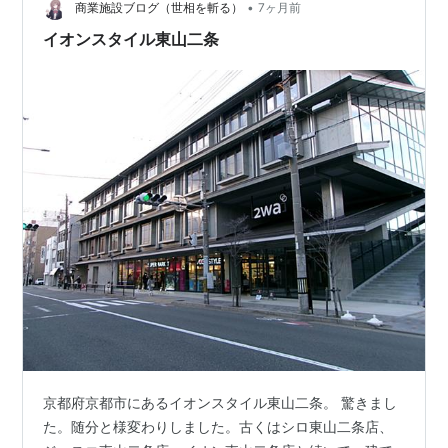
•
商業施設ブログ（世相を斬る）
7ヶ月前
すべて各駅停車。
六地蔵
‐
太秦天神川
間（全線）を運行
イオンスタイル東山二条
する列車が主体（7〜8分間隔）である。このほか京阪京
津線との直通運転を行っており、
浜大津
‐
御陵
‐
太秦
京津線
天神川
間の列車と
浜大津
‐
御陵
‐
京都市役所前
間の列
京津線
車が交互に運行される。
なお直通運転は
京津線
の片乗り入れであるので、直通列
車に使われるのは
京阪電鉄
の車両のみである。
車両
50系
京都市交通局
の通勤型車両。すべて6両編成であ
る。
（京阪800系）
京都府京都市にあるイオンスタイル東山二条。 驚きまし
乗り入れてくる
京阪電気鉄道
の通勤型車両。
京津線
た。随分と様変わりしました。古くはシロ東山二条店、
が路面電車であるため4両編成となっている。