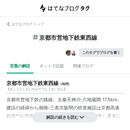
はてなブログ トップ
京都市営地下鉄東西線
このタグでブログを書く
言葉の解説
ネットで話題
関連ブログ
京都市営地下鉄東西線
(
地理
)
【
きょうとしえいちかてつとうざいせん
】
京都市営地下鉄
の路線。
太秦天神川
‐
六地蔵
間 17.5km。
建設の経緯から
御陵
‐
三条京阪
間の鉄道施設は
京都高速
鉄道
*1
が所有していたが、2008年（平成20年）度末に
解説の続きを読む
京都市
に移管され、他の区間同様、
京都市交通局
が所有