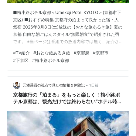
■梅小路ポテル京都＜Umekoji Potel KYOTO＞(京都市下
京区) ■おすすめ特集 京都府の泊まって良かった宿・人
気宿 2026年8月8日(土)放送の【おとな旅あるき旅】夏の
京都 自由な朝ごはんスタイル“無限朝食”で紹介された宿
です。 ※当ページは番組での放送内容では無く、紹介さ
れていた宿泊施設を調べた記事です。番組の公式サイト
#
TV紹介
#
おとな旅あるき旅
#
京都府
#
京都市
はこちらをご覧ください。 ⇒ 参考テレビ番組 一覧へ ※ま
#
下京区
#
梅小路ポテル京都
た、宿泊施設の公式サイトは下記予約ページに掲載して
います。 ■梅小路ポテル京都＜Umekoji Potel KYOTO＞
(京都市下京区) 住所：京都府京都市下京区観喜寺町15 /
梅小路京都西駅から徒歩…
•
元添乗員の視点で見た宿情報＆体験記
1日前
京都旅行の「泊まる」をもっと楽しく！梅小路ポ
テル京都は、観光だけでは終わらない“ホテル時
間”が魅力の宿