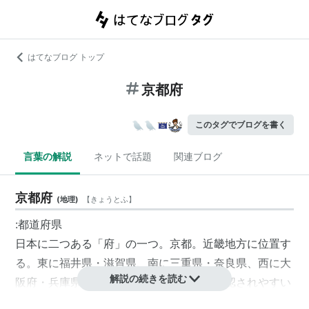
はてなブログ トップ
京都府
このタグでブログを書く
言葉の解説
ネットで話題
関連ブログ
京都府
(
地理
)
【
きょうとふ
】
:都道府県
日本に二つある「府」の一つ。
京都
。
近畿地方
に位置す
る。東に
福井県
・
滋賀県
、南に
三重県
・
奈良県
、西に
大
解説の続きを読む
阪府
・
兵庫県
と府境を接する。内陸県と誤認されやすい
が、府北部が
日本海
に面している。