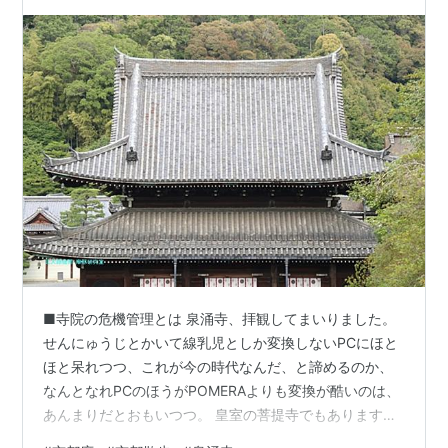
■寺院の危機管理とは 泉涌寺、拝観してまいりました。
せんにゅうじとかいて線乳児としか変換しないPCにほと
ほと呆れつつ、これが今の時代なんだ、と諦めるのか、
なんとなれPCのほうがPOMERAよりも変換が酷いのは、
あんまりだとおもいつつ。 皇室の菩提寺でもあります寺
院は市街地の喧騒から少し隔てていまして、それは参道