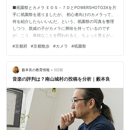
■祇園祭とカメラ ＥＯＳ－７ＤとPOWERSHOTG3Xを片
手に祇園祭を巡りましたが。 初心者向けのカメラって、
何を紹介したらいいんだ、という。祇園祭の写真を整理
しつつ、親戚の子がカメラに興味を持っているのです
が、こう、単純なことを問われると、ちょっと答えが難
しい。 Canonを長らく使っていますので間違いない機種
#
京都府
#
京都散歩
#
カメラ
#
祇園祭
をと問われれば、絶対間違いないのは製造修了のＥＯＳ
－７Ｄシリーズ、あとはまあ、一台しかもっていないが
ＥＯＳ－５Ｄmark４は確実だ。けれども。 EOS-5Dシリ
•
ーズは子供には重すぎる、勢い勇んで６００ｍｍ単焦点
藪本良の教育情報
5日前
を入手したものの、こいつは十五年前に買っておくべき
音楽の評判は？南山城村の投稿を分析｜藪本良
だった、観艦式も富士総合…