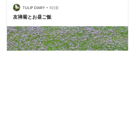
ーズ」の1件です。他の事例は以下から確認できます。
•
2026年 食中毒まとめ｜シリーズ目次 結論：宇治市の体
TULIP DIARY
6日前
育館で開催されたバスケットボール大会に参加した中学
友禅菊とお昼ご飯
生ら10名が、昼食の弁当を食べ…
７月３１日、日帰りバスツアーに参加して京都府左京区
の最北端の久多の里まで向かいました。神社の側でバス