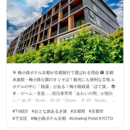
🎯 梅小路ポテル京都が京都旅行で選ばれる理由 🏨 京都
水族館・梅小路公園のすぐそば！観光にも便利な立地 ♨️
ホテルの中に「銭湯」がある！梅小路銭湯「ぽて湯」 📚
本・ゲーム・音楽……宿泊者専用「あわいの間」が面白
い！ 📖 2F「Book」 🎲 3F「Game」 🎵 4F「Music」 🌳
5F「Moku」 🍳 2026年スタート！話題の「ポテルの無限
#
TV紹介
#
おとな旅あるき旅
#
京都府
#
京都市
朝食」 🍴 夕食は「ポテルスタイル」で京都の夜を楽しむ
#
下京区
#
梅小路ポテル京都
#
Umekoji Potel KYOTO
🛏️ 客室は旅行スタイルに合わせて選べる 🌳 梅小路公園
を感じる「ガーデン」 🌲 木の温もりを感じる「ウッド」