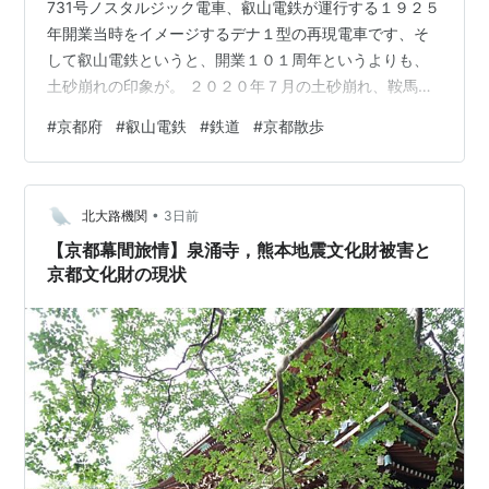
731号ノスタルジック電車、叡山電鉄が運行する１９２５
年開業当時をイメージするデナ１型の再現電車です、そ
して叡山電鉄というと、開業１０１周年というよりも、
土砂崩れの印象が。 ２０２０年７月の土砂崩れ、鞍馬線
の山間部なんかは、大雨で崩れている印象で、あの２０
#
京都府
#
叡山電鉄
#
鉄道
#
京都散歩
１８年の台風２１号災害、西日本豪雨なんかでも土砂崩
れが襲っている印象があるのですが。 台風１３号、そし
ていま世間の耳目を集めているのはダブルタイフーン、
•
特に暴風圏の強い台風１３号が沖縄県をへて中国大陸へ
北大路機関
3日前
向かっているものと、進路不明の台風１５号の動向で
【京都幕間旅情】泉涌寺，熊本地震文化財被害と
す。 台風１５号については、中心気圧が９…
京都文化財の現状