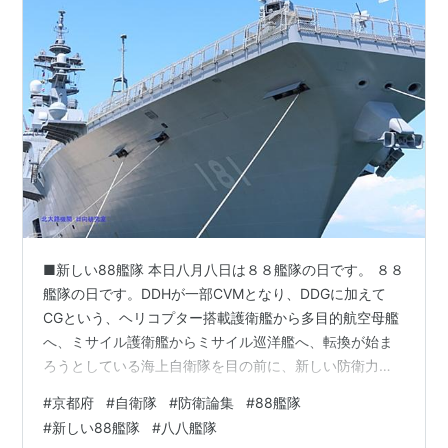
笠置町
精華町
南山城村
和束町
綴喜郡
井手町
宇治田原町
船井郡
京丹波町
与謝郡
■新しい88艦隊 本日八月八日は８８艦隊の日です。 ８８
伊根町
艦隊の日です。DDHが一部CVMとなり、DDGに加えて
与謝野町
CGという、ヘリコプター搭載護衛艦から多目的航空母艦
へ、ミサイル護衛艦からミサイル巡洋艦へ、転換が始ま
ろうとしている海上自衛隊を目の前に、新しい防衛力整
備に関する話題、議論を今年も掲載して行きましょう。
#
京都府
#
自衛隊
#
防衛論集
#
88艦隊
新しい88艦隊、もともとの88艦隊は正式には８艦８機体
#
新しい88艦隊
#
八八艦隊
制、護衛隊群を護衛艦８隻とヘリコプター８機から編成