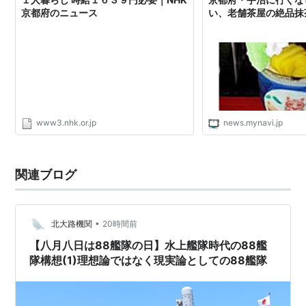
木津川市
京都府のニュース
い、老舗茶屋の絶品抹
城陽市
長岡京市
南丹市
福知山市
舞鶴市
宮津市
www3.nhk.or.jp
news.mynavi.jp
向日市
八幡市
関連ブログ
郡・町村
乙訓郡
•
北大路機関
20時間前
大山崎町
【八月八日は88艦隊の日】水上艦隊時代の88艦
久世郡
隊構想(1)理想論ではなく現実論としての88艦隊
久御山町
相楽郡