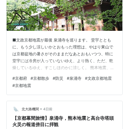
■文政京都地震が最後 泉涌寺を巡ります。 堂宇ととも
に、もう少し涼しいかとおもった理想は、やはり東山で
は京都盆地の暑さがそのままだなあとおもいつつ、特に
堂宇には冷房が入っていないゆえ、より熱く、ただ、乾
燥しているゆえ、すこしほのかに涼しく。 熊本地震、こ
の報道に心痛めるとともに、あまりに独りよがりと思わ
#
京都府
#
京都散歩
#
防災
#
泉涌寺
#
文政京都地震
れるかもしれませんが、京都に同様のことが起これば、
#
京都地震
この堂宇は烈震や激震にどこまで耐え得るのか、という
視点で、少し見上げてしまいます。それは同時に。 北陸
新幹線、リニア中央新幹線、京都では仏教界を中心に北
陸新幹線京都乗り入れ反対を掲げ、実際、京都駅を通ら
•
北大路機関
4日前
ない経路が決定し、政府もこの方針を了承したと…
【京都幕間旅情】泉涌寺，熊本地震と高台寺塔頭
火災の報道傍目に拝観