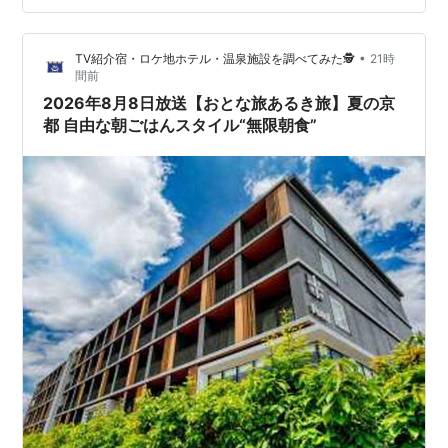
するこの８８艦隊の日というものも２０１０年から提唱
し続けていまして、具体的にはその当時、護衛艦隊を構
•
TV紹介宿・ロケ地ホテル・温泉施設を調べてみた🕵️
21時
成する護衛隊群は８個護衛隊を旗艦としていましたの
間前
で、8個の護衛隊全てにDDHを、と…
2026年8月8日放送【おとな旅あるき旅】夏の京
都 自由な朝ごはんスタイル“無限朝食”