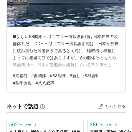
府の鳥
オオミズナギドリ
府の草花
■新しい88艦隊 ヘリコプター搭載護衛艦は日本独自の装
嵯峨ぎく・なでしこ
備体系だ。 DDH,ヘリコプター搭載護衛艦は、日本が独自
構成
に積み重ねた装備体系であると同時に、艦載機は機種に
よっては相当高価ではありますが、その船体そのものの
15市10町1村からなる。
整備費用は、日本が造船業を維持している事と併せます
と、諸外国の航空母艦と比較しますと、DDHについて
市
#
京都府
#
自衛隊
#
88艦隊
#
新しい88艦隊
は、それほど高価ではない、費用対効果に優れた防衛力
京都市
#
防衛論集
#
八八艦隊
整備であるといえます。 さて、昨今、衛星画像の増大と
綾部市
ともにAI人工知能をもちいた画像解析技術は高度化の一
宇治市
途を辿っており、今年春にはフランスメディアにより、
ネットで話題
もっと見る
亀岡市
フランス海軍の空母シャルルドゴールが数十万枚毎日衛
星写真画像サービスから提供されている…
京田辺市
京丹後市
562
286
ブックマーク
ブックマーク
１人暮らし 時給１６３９円必要｜NHK
京都府・宇治に行くな