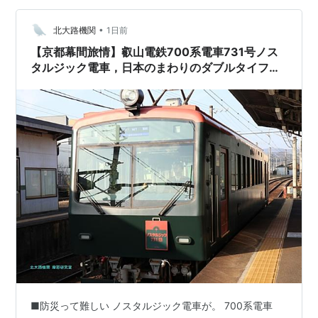
タイプ 🎋 京都らしい「aeru room」 👨‍👩‍👧‍👦 子連れ京
都旅行にも…
•
北大路機関
1日前
【京都幕間旅情】叡山電鉄700系電車731号ノス
タルジック電車，日本のまわりのダブルタイフー
ン
■防災って難しい ノスタルジック電車が。 700系電車