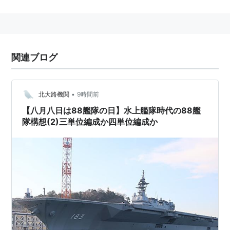
データ
面積
関連ブログ
4,612.71平方km
人口
約265万人
•
北大路機関
9時間前
府庁所在地
【八月八日は88艦隊の日】水上艦隊時代の88艦
隊構想(2)三単位編成か四単位編成か
京都市
旧国名
山城
国全域・
丹波
国の一部・
丹後
国全域
府の花
しだれ桜
府の木
北山杉