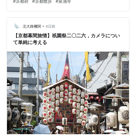
#
京都府
#
京都散歩
#
泉涌寺
がとてもとても長いのですけれども、直ぐ近くには京都
駅、といってもこれ信じられない人も多いのではない
か、そしてこの界隈、観光客がなぜか少ない。 東山区泉
•
涌寺山内町、この寺院は空海が開いたともいわれるので
北大路機関
4日前
すが、宇都宮信房が俊芿を開基にまねき、建保6年こと
【京都幕間旅情】祇園祭二〇二六，カメラについ
1218年に造営した寺院です。ただ、…
て単純に考える