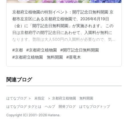
京都府立植物園の特別イベント：開庁記念日無料開園 京
都市左京区にある京都府立植物園で、2026年6月19日
（金）に「開庁記念日無料開園」が実施されます。 この
日は京都府庁の開庁記念日にあわせて、入園料が無料に
なります。普段は大人500円の入園料が必要なので、気
軽に訪れられる貴重な機会です。なお、駐車場は通常通
#
京都
#
京都府立植物園
#
開庁記念日無料開園
り有料となっています。 京都府立植物園は1924年に開園
#
京都府立植物園 無料開園
#
亜竜木
した、日本で最も歴史のある公立総合植物園です。 広大
な園内には約12,000種類もの植物が植栽されており、春
の桜やチューリップ、初夏の紫陽花や花菖蒲、夏のひま
関連ブログ
わり、秋の紅葉など、一年を通してさまざまな植物を楽
しむことができます。 亜竜…
はてなブログ
>
未指定
>
京都府立植物園 無料開園
はてなブログ タグとは
ヘルプ
開発ブログ
はてなブログトップ
Copyright (C) 2001-
2026
Hatena.