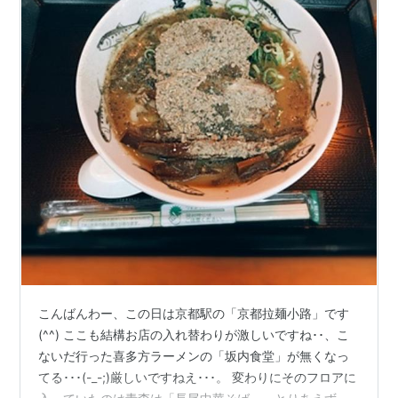
こんばんわー、この日は京都駅の「京都拉麺小路」です
(^^) ここも結構お店の入れ替わりが激しいですね･･、こ
ないだ行った喜多方ラーメンの「坂内食堂」が無くなっ
てる･･･(-_-;)厳しいですねえ･･･。 変わりにそのフロアに