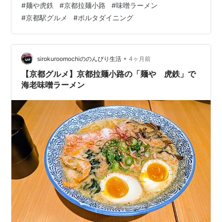
#
麺や虎鉄
#
京都拉麺小路
#
味噌ラーメン
れました。 その後、どんどん混んできたので早めに行っ
#
京都駅グルメ
#
ポルタダイニング
て良かったです。 メニューは、前回の記事に書いている
ので省きます。 www.sirokuroomochi.com 席はカウンタ
ー席とテーブル席があって、テーブル席に案内されまし
た。 意外というか場所柄というか、外人さんが多いで
•
sirokuroomochiののんびり生活
4ヶ月前
す。ラ…
【京都グルメ】京都拉麺小路の「麺や 虎鉄」で
海老味噌ラーメン