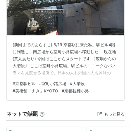
(前回までのあらすじ) 5/19 京都駅に来た私。駅ビル4階
に到達し、南広場から室町小路広場へ移動した― 現在地
(黄丸あたり) 今回はここからスタートです 〔広場からの
大階段〕 ここは室町小路広場。駅ビルのユニークなパノ
ラマを見渡せる場所で、日本の人も外国の人も興味のま
ま撮影しているのを見ると、ただの第三者ながら駅ビル
#
京都駅ビル
#
室町小路広場
#
大階段
に注目してくれてアリガトウという気持ちになる。 ステ
#
美術館「えき」KYOTO
#
京都拉麺小路
ージが見えると思うが(画像右下方)ときどきアーティスト
のフリーライブ(フリーでない場合もあったか？)が行われ
る。少なくとも当時は大晦日にカウントダウンライブも
ネットで話題
もっと見る
あったが、コロナ後もやっているかは調べていない。 私
が参加して覚えてい…