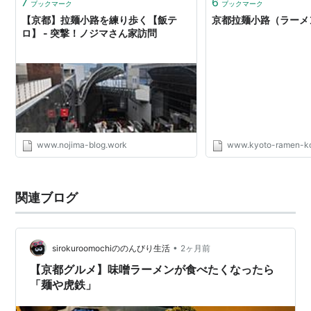
7
6
ブックマーク
ブックマーク
【京都】拉麺小路を練り歩く【飯テ
京都拉麺小路（ラーメ
ロ】 - 突撃！ノジマさん家訪問
www.nojima-blog.work
www.kyoto-ramen-ko
関連ブログ
•
sirokuroomochiののんびり生活
2ヶ月前
【京都グルメ】味噌ラーメンが食べたくなったら
「麺や虎鉄」