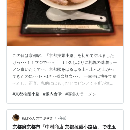
この日は京都駅、「京都拉麺小路」を初めて訪れました
げっ･･･！！マジで･･･(゜゜)！久しぶりに札幌の味噌ラー
メン食いたくて･･、京都駅をはるばる上へ上へと上がっ
てきたのに･･･(-_-;)ざ･･残念無念･･･。 一幸舎は博多で食
べたし、正直、私的にはもうひとつピンとくる所が無く
て･･･^^;、二三回ぐるぐる回って、久しぶりに喜多方ラー
#
京都拉麺小路
#
坂内食堂
#
喜多方ラーメン
メンにすっか･･。 カウンターに着いて着丼を待ちます。
目の前のパネルには、「坂内食堂」さんの本店？の様子
がデカデカと。へえ～、凄い人気店なんですねー(^^) お
•
またせしましたー！はい、来たよ来ましたよ、シンプル
あぽろんのつぶやき
2年前
に、「喜多方ラーメン」680円。 これね(^^)こ…
京都府京都市「中村商店 京都拉麺小路店」で味玉