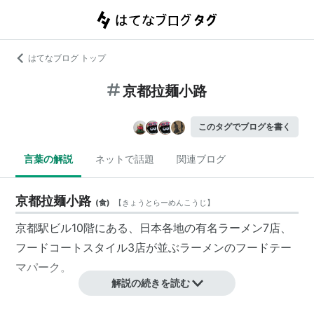
はてなブログ トップ
京都拉麺小路
このタグでブログを書く
言葉の解説
ネットで話題
関連ブログ
京都拉麺小路
(
食
)
【
きょうとらーめんこうじ
】
京都駅ビル10階にある、日本各地の有名ラーメン7店、
フードコートスタイル3店が並ぶラーメンのフードテー
マパーク。
解説の続きを読む
出店している店舗(2011年4月時点)