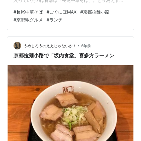
入っていたのは青森は「長尾中華そば」。とりあえず、
そこに入ってみることにしました(^^) 店内はおっさん率
#
長尾中華そば
#
ごぐにぼMAX
#
京都拉麺小路
高めです。そういう意味では安心して利用できます。笑
#
京都駅グルメ
#
ランチ
カウンター席に案内されラーメンを待ちます。目の前に
貼ってある「煮干しラーメンを美味しく食べる極意」。
なんだかスマホのアプリにあるような、漫画チックな案
内が貼ってありました(^^) やや暫く待って、着丼！ ぬは
•
うめじろうのええじゃないか！
6年前
あ～･･！…
京都拉麺小路で「坂内食堂」喜多方ラーメン