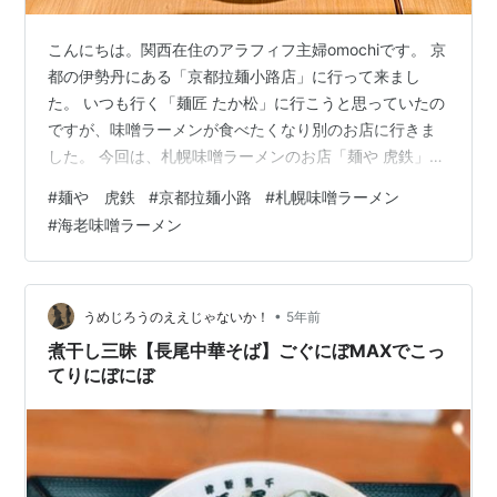
こんにちは。関西在住のアラフィフ主婦omochiです。 京
都の伊勢丹にある「京都拉麺小路店」に行って来まし
た。 いつも行く「麺匠 たか松」に行こうと思っていたの
ですが、味噌ラーメンが食べたくなり別のお店に行きま
した。 今回は、札幌味噌ラーメンのお店「麺や 虎鉄」を
紹介します。 北海道札幌市の人気店で、この拉麺小路に
#
麺や 虎鉄
#
京都拉麺小路
#
札幌味噌ラーメン
は２０２３年６月に開店したそうです。 知らなかった〜
#
海老味噌ラーメン
いつもつけ麺を食べるために、たか松しか行かないから
ね〜。 メニューはこちらです。 味噌は３種類あるそう
で、香ばしいスパイシーな熟成味噌・バターコーン味
噌・海老を使った海老味噌だそうです。 なるほど、味噌
•
うめじろうのええじゃないか！
5年前
味でもイロイロあるんですね。…
煮干し三昧【長尾中華そば】ごぐにぼMAXでこっ
てりにぼにぼ