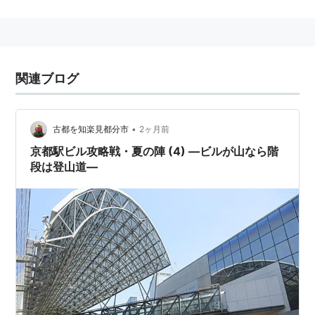
すみれ
（札幌）
くじら軒
（横浜）
麺家いろは
（富山）
宝屋
（京都）
関連ブログ
ラーメン東大
（徳島）
上方ざんまい屋
（大阪）
•
古都を知楽見都分市
2ヶ月前
一幸舎
（博多）
京都駅ビル攻略戦・夏の陣 (4) ―ビルが山なら階
段は登山道―