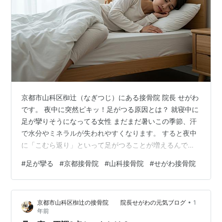
京都市山科区椥辻（なぎつじ）にある接骨院 院長 せがわ
です。 夜中に突然ピキッ！足がつる原因とは？ 就寝中に
足が攣りそうになってる女性 まだまだ暑いこの季節、汗
で水分やミネラルが失われやすくなります。 すると夜中
に「こむら返り」といって足がつることが増えるんで
す。 冷房で体が冷えて血流が悪くなるのも原因のひと
#
足が攣る
#
京都接骨院
#
山科接骨院
#
せがわ接骨院
つ。 対策としては、 １、寝る前にコップ1杯のお水を飲
む。 ２、ストレッチでふくらはぎを伸ばす。 このふたつ
をやればほぼ出ません。 頻繁に足がつる方は、体のバラ
•
京都市山科区椥辻の接骨院 院長せがわの元気ブログ
1
ンスが崩れているサインかもしれません。 気になる方は
年前
一度ご相談くださいね。 ※痛み、しびれでお困りの方は