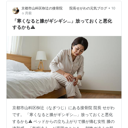
腕・足 → 手指（足指） の順で不調は進みます。 一見、
•
京都市山科区椥辻の接骨院 院長せがわの元気ブログ
10
膝や肩の痛みは背骨・骨盤と関係なさそうですが、 根本
ヶ月前
から整えるには「背骨・骨盤の施術」が欠かせません。
「寒くなると膝がギシギシ…」放っておくと悪化
当院で背骨…
するかも⚠️
京都市山科区椥辻（なぎつじ）にある接骨院 院長 せがわ
です。 「寒くなると膝がギシギシ…」放っておくと悪化
するかも⚠️ ベッドからの立ち上がりで膝が痛む女性 膝の