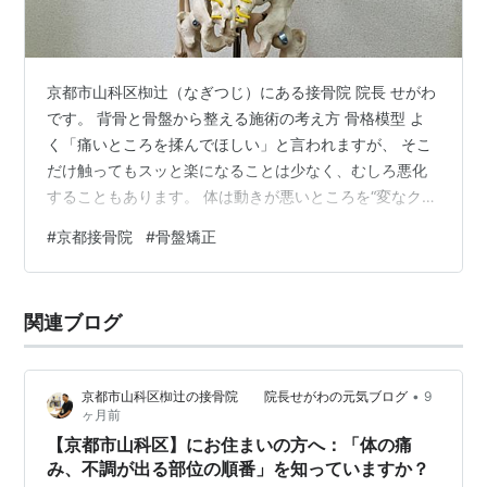
京都市山科区椥辻（なぎつじ）にある接骨院 院長 せがわ
です。 背骨と骨盤から整える施術の考え方 骨格模型 よ
く「痛いところを揉んでほしい」と言われますが、 そこ
だけ触ってもスッと楽になることは少なく、むしろ悪化
することもあります。 体は動きが悪いところを“変なク
セ”でカバーし、そのクセが積もると違う場所に痛みが出
#
京都接骨院
#
骨盤矯正
ます。 だから私は、背骨と骨盤から整えることを大事に
しています。 ここがしっかり動くと、体は一気に軽くな
ります。 痛い所を追いかけるのではなく、体全体のバラ
関連ブログ
ンスを戻す。 遠回りに見えて、結果的にこれが一番の近
道です。 21年施術してきて、ほんまそう感じています。
ご予約、ご相談はお気軽…
•
京都市山科区椥辻の接骨院 院長せがわの元気ブログ
9
ヶ月前
【京都市山科区】にお住まいの方へ：「体の痛
み、不調が出る部位の順番」を知っていますか？