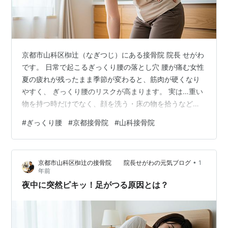
京都市山科区椥辻（なぎつじ）にある接骨院 院長 せがわ
です。 日常で起こるぎっくり腰の落とし穴 腰が痛む女性
夏の疲れが残ったまま季節が変わると、筋肉が硬くなり
やすく、 ぎっくり腰のリスクが高まります。 実は…重い
物を持つ時だけでなく、顔を洗う・床の物を拾うなどの
“ちょっとした動作”でも起こることが多いんです。 腰の
#
ぎっくり腰
#
京都接骨院
#
山科接骨院
ストレッチは難しいので、股関節をほぐすストレッチで
予防しましょう！ 「なんだか怪しいな…」と思ったら、
どうぞお気軽にご連絡ください📩 ※痛み、しびれでお困
•
京都市山科区椥辻の接骨院 院長せがわの元気ブログ
1
りの方はお電話もしくは公式LINEご相談ください。 ◆受
年前
付時間 9:20〜12:40 17:00〜20:00 ◆休院日：木曜、…
夜中に突然ピキッ！足がつる原因とは？