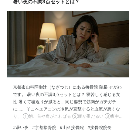
暑い夜の不調3点セットとは？
お電話もしくは公式LINE…
京都市山科区椥辻（なぎつじ）にある接骨院 院長 せがわ
です。 暑い夜の不調3点セットとは？ 寝苦しく感じる女
性 暑くて寝返りが減ると、同じ姿勢で筋肉がガチガチ
に…。 そこへエアコンの冷気が直撃すると血流が悪くな
り、 ①朝、首や肩がこわばる ②腰が重だるい ③夜中
に足がつって飛び起きる という“夏の不調3点セット”が完
#
暑い夜
#
京都接骨院
#
山科接骨院
#
接骨院院長
成します。 対策は、エアコン28℃前後＋弱風で、直接風