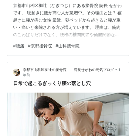
京都市山科区椥辻（なぎつじ）にある接骨院 院長 せがわ
です。 寝起きに腰が痛む人が急増中。その理由とは？ 寝
起きに腰が痛む女性 最近、朝ベッドから起きると腰が重
い・痛いと来院される方が増えています。 理由は、筋肉
のこわばりだけでなく、腰椎の椎間関節や仙腸関節など
「腰骨の関節」が動きにくくなっていることが大きな要
#
腰痛
#
京都接骨院
#
山科接骨院
因です。 冷えで関節の滑りが悪くなると、特定の部分に
負担が集中して“動き出しの痛み”が出やすくなります。
寝る前に腰周りを温め、寝起きに腰を捻る体操を習慣に
•
京都市山科区椥辻の接骨院 院長せがわの元気ブログ
1
すると予防になります。 違和感が長引く場合は早めにお
年前
電話もしくは公式LINEでご相談くださいね。 ※痛み、し
日常で起こるぎっくり腰の落とし穴
びれでお困りの方はお電話…