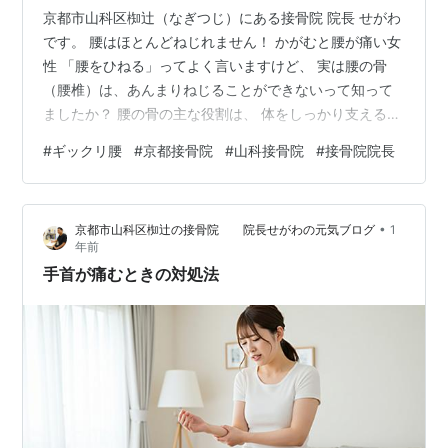
京都市山科区椥辻（なぎつじ）にある接骨院 院長 せがわ
です。 腰はほとんどねじれません！ かがむと腰が痛い女
性 「腰をひねる」ってよく言いますけど、 実は腰の骨
（腰椎）は、あんまりねじることができないって知って
ましたか？ 腰の骨の主な役割は、 体をしっかり支えるこ
となので、動きよりも「安定性」がとっても大事。 で
#
ギックリ腰
#
京都接骨院
#
山科接骨院
#
接骨院院長
も、 腰の骨は前にかがむ、後ろに反らす動きは得意で
す。 物を拾ったり、起き上がったりする時に、この動き
がとっても役立っています。 では、体をひねる時ってど
•
京都市山科区椥辻の接骨院 院長せがわの元気ブログ
1
こが動いているの？って思いますよね。 実は腰の上にあ
年前
る胸の骨（胸椎）や、股関節がほとんどの「ひねり」の
手首が痛むときの対処法
動きを担ってくれています。 だ…