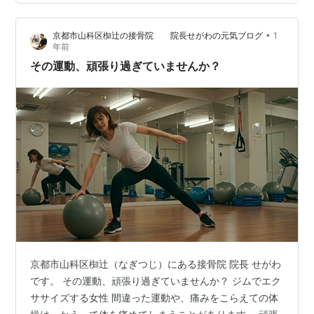
を当てないこと。 寝具は通気性のいい素材、枕の高さも
再チェック。 寝る前の軽いストレッチや水分補給も◎ こ
•
京都市山科区椥辻の接骨院 院長せがわの元気ブログ
1
の時期の体の不調、放っておかず早めにケアしましょ
年前
う。 当院でもご相談いただけます。 ※痛み、しびれでお
その運動、頑張り過ぎていませんか？
困りの方はお電話もし…
京都市山科区椥辻（なぎつじ）にある接骨院 院長 せがわ
です。 その運動、頑張り過ぎていませんか？ ジムでエク
ササイズする女性 間違った運動や、痛みをこらえての体