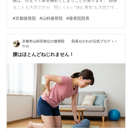
操は、かえって体を痛めてしまうことがあります。 頑張
ることも大切ですが、同じくらい“休む勇気”も大切です。
もちろん休んでばかりもダメですけどね（笑） 自分の体
#
京都接骨院
#
山科接骨院
#
接骨院院長
の声に耳を傾けながら、無理せず優しい動きで出来るこ
とを続けていきましょう。 3日以上続く違和感や痛みを
感じたら、すぐに中止して電話や公式LINEで相談してく
•
京都市山科区椥辻の接骨院 院長せがわの元気ブログ
1
ださいね。 連日、猛暑日なんで家で出来ることを焦ら
年前
ず、コツコツ積み重ねていくことが大事ですよ。 週1回は
腰はほとんどねじれません！
体操やストレッチなど…