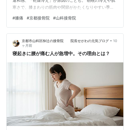
違和感、「乾燥冷え」が原因のことも。 朝晩の冷えや肌
寒さで、膝まわりの筋肉や関節がかたくなりやすい季
節。 動き始めてから違和感が出る、いわゆる“反応が遅れ
#
膝痛
#
京都接骨院
#
山科接骨院
る”状態になりやすく、 空気の乾燥も加わると関節の動き
がギクシャクしてさらに感じやすくなります。 簡単ケア
はこちら↓ 寝たままの姿勢で、膝をゆっくり曲げ伸ば
•
京都市山科区椥辻の接骨院 院長せがわの元気ブログ
10
し。 片足ずつ5回ほどでOK✨ 朝起きる前に行うと、血流
ヶ月前
が良くなり動きもスムーズになります。 冷えをためず
寝起きに腰が痛む人が急増中。その理由とは？
に、気持ちよく動ける膝…