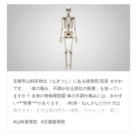
京都市山科区椥辻（なぎつじ）にある接骨院 院長 せがわ
です。 「体の痛み、不調が出る部位の順番」を知ってい
ますか？ 全身の骨格模型図 体の不調や痛みには、出やす
い**“順番”**があります。 （転倒・ねんざなどのケガは
除きます） まずは体の中心＝体幹。 だからこそ、肩こり
や腰痛に悩む方が多いのです。 次に、股関節痛や膝痛、
#
山科接骨院
#
京都接骨院
五十肩などのように腕や足へ。 そして最後に、腱鞘炎な
どの手指に出てきます。 まとめると、 背骨・骨盤 →