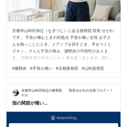
京都市山科区椥辻（なぎつじ）にある接骨院 院長 せがわ
です。 手首が痛むときの対処法 手首が痛い女性 お子さ
んを抱っこしたとき、ドアノブを回すとき、手をつくと
ズキッ… そんな手首の痛み、腱鞘炎の可能性がありま
す。 日常生活でのポイント！ 体を起こすときや、床に手
をつくときは… 手のひらではなく、“グー”の手でつきま
#
腱鞘炎
#
手首が痛い
#
京都接骨院
#
山科接骨院
しょう！ 実は、手首を反らした状態でつくのが良くない
のです。 これだけでも、手首への負担がグッと減って楽
になります。 つらい痛みを悪化させないためにも、ちょ
•
京都市山科区椥辻の接骨院 院長せがわの元気ブログ
1
っとした工夫が大切です。 ご自身ではどうしていいかわ
年前
からない方、お気軽にご連絡くださいね。 腱鞘炎（バネ
指の関節が痛い…
指）の詳細はこちら↓ h…