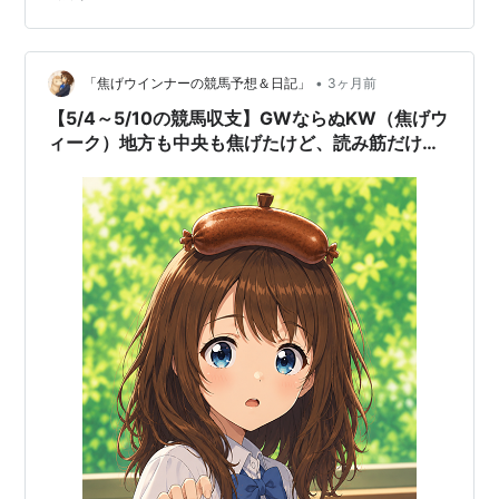
給料で補填するから」 焦げウインナーちゃん「それは一
番言っちゃダメなやつだよ🥺🔥」 焦げウインナー「た
第
1995年10
京都 芝
ナリタキン
牡
藤田伸二
だ、先週は全部が全部ダメではなかった。京都新聞杯は
43
月15日
2200
グオー
3
回
1〜3着に印。NHKマイルC…
•
「焦げウインナーの競馬予想＆日記」
3ヶ月前
【5/4～5/10の競馬収支】GWならぬKW（焦げウ
第
1996年10
京都 芝
ダンスイン
牡
武豊
44
月13日
2200
ザダーク
3
ィーク）地方も中央も焦げたけど、読み筋だけは
回
少し見えたウインナー収支報告
第
1997年10
京都 芝
マチカネフ
牡
南井克巳
45
月12日
2200
クキタル
3
回
第
1998年10
京都 芝
スペシャル
牡
武豊
46
月18日
2200
ウィーク
3
回
第
1999年10
京都 芝
アドマイヤ
牡
武豊
47
月17日
2200
ベガ
3
回
第
2000年5
京都 芝
アグネスフ
牡
河内洋
48
月6日
2000
ライト
3
回