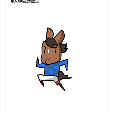
敗の新星が誕生
回
第
1977年10
京都 芝
プレストウ
牡
郷原洋行
25
月23日
2000
コウ
3
回
第
1978年10
京都 芝
メジロイー
牡
河内洋
26
月22日
2000
グル
3
回
第
1979年10
中京 芝
ファインド
牡
南井克巳
27
月21日
2000
ラゴン
3
回
第
1980年10
阪神 芝
オーバーレ
牡
佐々木晶三
28
月19日
2000
インボー
3
回
第
1981年10
京都 芝
サンエイソ
牡
小島太
29
月18日
2000
ロン
3
回
第
1982年10
京都 芝
ハギノカム
牡
伊藤清章
30
月24日
2000
イオー
3