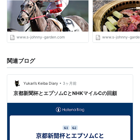
回
第
1965年10
京都 芝
キーストン
牡
山本正司
13
月31日
1800
3
回
www.s-johnny-garden.com
www.s-johnny-garde
第
1966年10
京都 芝
ハードイツ
牝
簗田善則
14
月23日
2000
ト
3
回
関連ブログ
第
1967年10
京都 芝
サトヒカル
牡
栗田勝
15
月29日
2000
3
回
•
Yukari’s Keiba Diary
3ヶ月前
第
1968年10
京都 芝
タニノハロ
牡
宮本悳
16
月27日
2000
ーモア
3
京都新聞杯とエプソムCとNHKマイルCの回顧
回
第
1969年10
京都 芝
キングスピ
牡
武田悟
17
月26日
2000
ード
3
回
第
1970年10
京都 芝
タマホープ
牡
清水久雄
18
月25日
2000
3