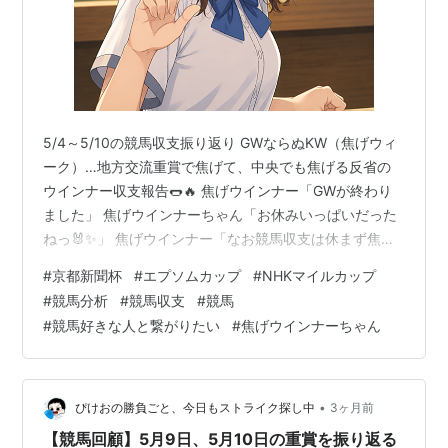
第
2001年5月
京都 芝
テンザンセ
牡
幸英明
49
4日
2000
イザ
3
回
第
2002年5
京都 芝
ファストタ
牡
安田康彦
50
月3日
2200
テヤマ
3
回
5/4～5/10の競馬収支振り返り GWならぬKW（焦げウィ
ーク）…地方交流重賞で焦げて、中央でも焦げる反省の
第
2003年5
京都 芝
マーブルチ
牡
池添謙一
ウインナー収支報告🌭🔥 焦げウインナー「GWが終わり
51
月10日
2200
ーフ
3
回
ました」 焦げウインナーちゃん「お休みいっぱいだった
ねっ🐰✨」 焦げウインナー「なお競馬収支は休まず焦げ
第
2004年5
京都 芝
ハーツクラ
牡
安藤勝己
ました」 焦げウインナーちゃん「KW……焦げウィークだ
52
月8日
2200
イ
3
#
京都新聞杯
#
エプソムカップ
#
NHKマイルカップ
ね🥺🔥」 焦げウインナー「地方交流重賞で焦げて、週末
回
#
競馬分析
#
競馬収支
#
競馬
は中央で焦げる。もうウインナーたちのライフはゼロで
第
2005年5
京都 芝
インティラ
牡
佐藤哲三
#
競馬好きな人と繋がりたい
#
焦げウインナーちゃん
す」 焦げウインナーちゃん「でも、かしわ記念は大きく
53
月7日
2200
イミ
3
助かったんじゃないの？」 焦げウインナー「助かった。
回
助かったけど……パドック見て追加購入して助かったか
第
2006年5
京都 芝
トーホウア
牡
藤田伸二
ら、ちょっとモヤモヤも残…
•
ぴけおの勝負ごと、今日もストライク探し中
3ヶ月前
54
月6日
2200
ラン
3
回
【競馬回顧】5月9日、5月10日の重賞を振り返る