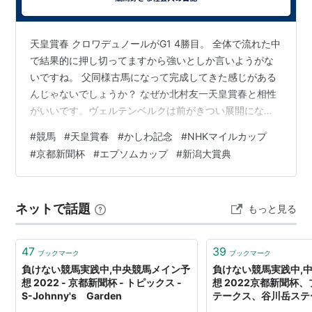
第5
1957年9月
京都 芝
ヨドサクラ
牝
伊藤修司
回
23日
1800
3
第6
1958年9月
京都 芝
ホウシユウ
牡
上田三千夫
天皇賞春 クロワデュノールがG1 4勝目。 全体で流れた中
回
21日
1800
サクラ
3
で結果的に押し切ってますから強いとしか言いようがな
いですね。 父同様古馬になって完成してきた感じがある
第7
1959年9月
京都 芝
ウイルデイ
牡
宇田明彦
回
20日
1800
ール
3
んじゃないでしょうか？ なぜか北村友一天皇賞春と相性
がいいです。ヴェルテンベルクは前がきつい展開になっ
第8
1960年9月
京都 芝
ヘリオス
牡
大久保正陽
たのがありますが、長距離でこういう展開が合うのでし
回
18日
1800
3
#
競馬
#
天皇賞春
#
かしわ記念
#
NHKマイルカップ
ょう。 京都長距離ディクタスというファクターを重視し
#
京都新聞杯
#
エプソムカップ
#
新潟大賞典
第9
1961年11
京都 芝
ミスケイコ
牝
清田十一
てますが、この馬マルカコマチの孫かぁで見て終わった
回
月5日
1800
3
のが問題だったので反省です。 にしても宮本厩舎は菊花
第
1962年11
京都 芝
コレヒサ
牡
森安重勝
賞に続いてハナ差負けでG1制覇ならずはきついですね。
10
月11日
1800
3
ネットで話題
もっと見る
アドマイヤテラはまさにダイタクバートラムの再現とな
回
りました。 やはりここでクロワ…
第
1963年11
京都 芝
コウライオ
牡
浅見国一
47
39
ブックマーク
ブックマーク
11
月3日
1800
ー
3
負けない競馬実践中,中央競馬メイン予
負けない競馬実践中,
回
想 2022 - 京都新聞杯 - トピックス -
想 2022京都新聞杯
S-Johnny's Garden
テークス、谷川岳ステーク
第
1964年11
京都 芝
バリモスニ
牡
諏訪真
Johnny's Garden
12
月1日
1800
セイ
3