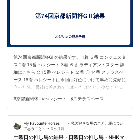
第74回京都新聞杯GⅡの結果です。 1着 ５番 コンジェスタ
ス 2着 15番 べレシート 3着 ６番 ラディアントスター 詳
細はこちら ◎ 15番 べレシート ２着 〇 14番 ステラスペ
ース 16着 べレシートは今回は好位につけて早めに先頭に
立った分、最後は差されてしまったけれど、少なくとも
これでダービーには出られそうだし、結果オーライなの
#
京都新聞杯
#
べレシート ♯ステラスペース
では 次走までにすこしでも積み上げがあれば、勝てるチ
ャンスは十分 楽しみだぁ ステラスペースは、やはり休む
べきだったかなぁ 夏を越して一回り大きくなってくれる
My Favourite Horses ～私の好きな馬のこと、馬につい
ことに期待 今週の成績 ▲400円 2026年の成績 20戦5勝
•
て思うこと～
3ヶ月前
勝率 0.250 収支 +16,…
土曜日の推し馬の結果・日曜日の推し馬・NHKマ