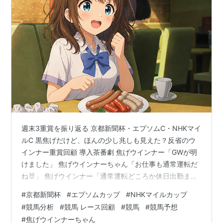
第
1989年10
京都 芝
バンブービ
牡
南井克巳
37
月15日
2200
ギン
3
回
第
1990年10
京都 芝
メジロライ
牡
横山典弘
38
月14日
2200
アン
3
回
第
1991年10
京都 芝
ナイスネイ
牡
松永昌博
39
月13日
2200
チャ
3
回
第
1992年10
京都 芝
ミホノブル
牡
小島貞博
週末3重賞を振り返る 京都新聞杯・エプソムC・NHKマイ
40
月18日
2200
ボン
3
ルC 黒焦げだけど、ほんの少し兆しも見えた？反省のウ
回
インナー重賞回顧 導入茶番劇 焦げウインナー「GWが明
けました」 焦げウインナーちゃん「お仕事も通常運転だ
第
1993年10
京都 芝
ウイニング
牡
柴田政人
41
月17日
2200
チケット
3
ね🐰」 焦げウインナー「通常運転どころか休日出勤まで
回
挟んでる」 焦げウインナーちゃん「もう焼く場所が職場
#
京都新聞杯
#
エプソムカップ
#
NHKマイルカップ
なのか競馬場なのかわからないね…🌭💦」 焦げウインナ
第
1994年10
阪神 芝
スターマン
牡
藤田伸二
#
競馬分析
#
競馬 レース回顧
#
競馬
#
競馬予想
42
月16日
2200
3
ー「しかも競馬は相変わらず黒焦げ。焦げても大丈夫。
#
焦げウインナーちゃん
回