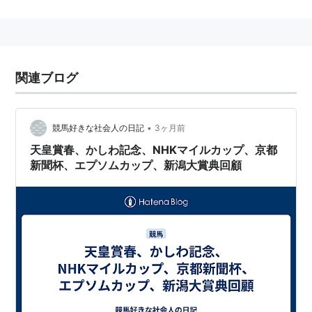
菊花賞トライアルとして長く開催されていたが、菊花賞
の施行時期変更に伴い2000年から日本ダービーの前哨
戦として春の京都開催で施行されるようになった。
関連ブログ
歴代優勝馬一覧
回
年月日
距離
優勝馬
性
騎手
•
競馬好きな社会人の日記
3ヶ月前
数
齢
天皇賞春、かしわ記念、NHKマイルカップ、京都
第1
1953年10
京都 芝
ダイサンホ
牡
上田三千夫
新聞杯、エプソムカップ、新潟大賞典回顧
回
月11日
2400
ウシユウ
3
第2
1954年10
京都 芝
ミネマサ
牡
斉藤義美
回
月3日
2400
3
第3
1955年9月
京都 芝
ヤサカ
牡
栗田勝
回
25日
2400
3
第4
1956年9月
京都 芝
[[ヤサカ
牡
浅見国一]]
回
23日
2000
4