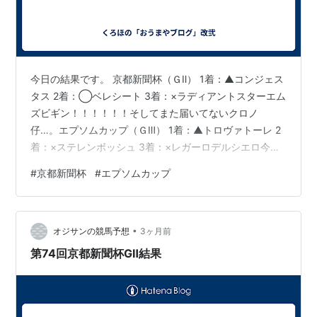
今日の結果です。 京都新聞杯（ＧⅡ） 1着：▲コンジェス
タス 2着：◯ベレシート 3着：×ラディアントスターエム
ズビギン！！！！！！そしてまた届いてないクロノ
仔…。エプソムカップ（ＧⅢ） 1着：▲トロヴァトーレ 2
着：×ステレンボッシュ 3着：×レガーロデルシエロ今更
復旧するんかいステレンボッシュ…以上の感想がねぇｗ
#
京都新聞杯
#
エプソムカップ
この後、明日の予想します。
•
オジサンの競馬予想
3ヶ月前
第74回京都新聞杯GⅡ結果