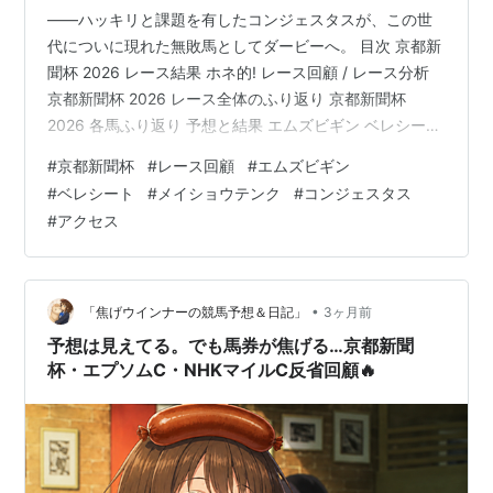
回
――ハッキリと課題を有したコンジェスタスが、この世
第
1983年10
京都 芝
カツラギエ
牡
西浦勝一
代についに現れた無敗馬としてダービーへ。 目次 京都新
31
月23日
2000
ース
3
聞杯 2026 レース結果 ホネ的! レース回顧 / レース分析
回
京都新聞杯 2026 レース全体のふり返り 京都新聞杯
第
1984年10
京都 芝
ニシノライ
牡
伊藤清章
2026 各馬ふり返り 予想と結果 エムズビギン ベレシート
32
月21日
2200
デン
3
メイショウテンク コンジェスタス / アクセス
回
#
京都新聞杯
#
レース回顧
#
エムズビギン
www.yosounohone.com 京都新聞杯 2026 レース結果 着
#
ベレシート
#
メイショウテンク
#
コンジェスタス
順 馬名 タイム 上3F 1 コンジェスタス 2:09.9 35.3 2 ベ
第
1985年10
京都 芝
ミホシンザ
牡
柴田政人
#
アクセス
33
月20日
2200
ン
3
レシート 2:09.9 35.5 3 ラディアントスター 2:10.2 35.7
回
4 サヴォアフェール 2:10…
第
1986年10
京都 芝
タケノコマ
牡
伊藤清章
34
月19日
2200
ヨシ
3
•
「焦げウインナーの競馬予想＆日記」
3ヶ月前
回
予想は見えてる。でも馬券が焦げる…京都新聞
第
1987年10
京都 芝
レオテンザ
牡
武豊
杯・エプソムC・NHKマイルC反省回顧🔥
35
月18日
2200
ン
3
回
第
1988年10
京都 芝
ヤエノムテ
牡
西浦勝一
36
月16日
2200
キ
3
回