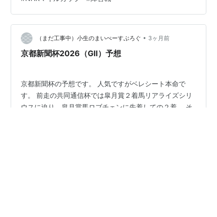
アムールが12着でした。 新潟4Rではキングサーガが11着
でした。 東京の青竜ステークスではミリオンクラウンが
15着でした。 新潟のゆきつばき賞ではデンプシーが大接
戦の末惜しくも2着、マナボニートが3着、コパノトーマ
•
（まだ工事中）小生のまいぺーすぶろぐ
3ヶ月前
スが5…
京都新聞杯2026（GⅡ）予想
京都新聞杯の予想です。 人気ですがベレシート本命で
す。 前走の共同通信杯では皐月賞２着馬リアライズシリ
ウスに迫り、皐月賞馬ロブチェンに先着しての２着。 そ
れも直線で外に出すタイミングが遅れてのものだけに価
値があります。 ダービーに出ても上位人気に推されるで
あろう馬なので、ここで負けているわけにはいかないで
#
京都新聞杯
#
ベレシート
しょう。 相手にサヴォアフェール。 前走は初芝でしたが
直線追い込んで３着。 上がり３ハロンの脚は勝ち馬と並
んで出走馬トップで、末脚は確かです。 芝２戦目で慣れ
•
てくればさらに前進があると思います。 ３番手にキング
Yukari’s Keiba Diary
3ヶ月前
グローリー。 前走は福島での条件戦で快勝。 相手関係は
京都新聞杯とエプソムCの予想
楽でしたがタイムも非常に優秀で…