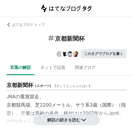
はてなブログ トップ
京都新聞杯
このタグでブログを書く
言葉の解説
ネットで話題
関連ブログ
京都新聞杯
(
スポーツ
)
【
きょうとしんぶんはい
】
JRAの重賞競走。
京都競馬場、芝2200メートル、サラ系3歳（国際）（指
定）、斤量は馬齢の条件。格付けは2007年からJpnII、
解説の続きを読む
2009年からGII。
1着賞金は5200万円（2012年）。