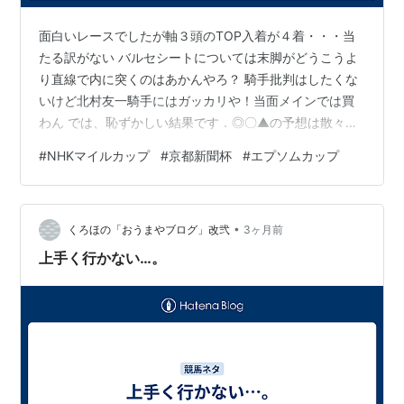
面白いレースでしたが軸３頭のTOP入着が４着・・・当
たる訳がない バルセシートについては末脚がどうこうよ
り直線で内に突くのはあかんやろ？ 騎手批判はしたくな
いけど北村友一騎手にはガッカリや！当面メインでは買
わん では、恥ずかしい結果です．◎〇▲の予想は散々で
した ～～～～～～～～～～～～～～～～～～～～～～～
#
NHKマイルカップ
#
京都新聞杯
#
エプソムカップ
～～～～～～～～～～～～～ ⭐ 5/10（日） 第31回NHK
マイルＣ（ＧⅠ）東京競馬場 1,600m １８頭 【結果】 優
勝 １７ロデオドライブ ２着 １６アスクイキゴミ ３着 １
•
１アドマイヤクワッズ 【結論】 ◎ １４バルセシート１０
くろほの「おうまやブログ」改弐
3ヶ月前
着 〇 ８ローベルクランツ４着 ▲ １５レザベーショ…
上手く行かない…。