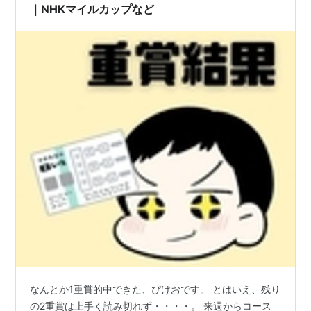
｜NHKマイルカップなど
第
2007年5
京都 芝
タスカータ
牡
岩田康誠
55
月5日
2200
ソルテ
3
回
第
2008年5
京都 芝
メイショウ
牡
岩田康誠
56
月10日
2200
クオリア
3
回
第
2009年5
京都 芝
ベストメン
牡
四位洋文
57
月9日
2200
バー
3
回
第
2010年5月
京都 芝
ゲシュタル
牡
池添謙一
58
8日
2200
ト
3
回
第
2011年5月
京都 芝
クレスコグ
牡
武豊
59
7日
2200
ランド
3
回
第
2012年5月
京都 芝
トーセンホ
牡
クレイグ・ウィ
60
5日
2200
マレボシ
3
リアムズ
なんとか1重賞的中できた、ぴけおです。 とはいえ、残り
回
の2重賞は上手く読み切れず・・・・。 来週からコース