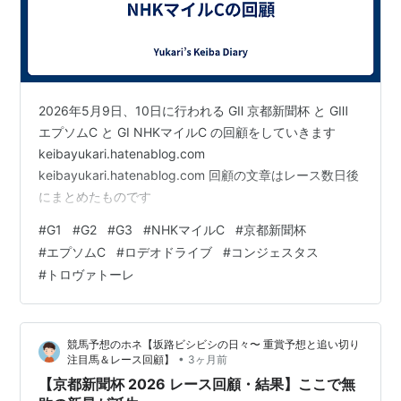
回
第
1971年10
京都 芝
ニホンピロ
牡
福永洋一
19
月24日
2000
ムーテー
3
回
第
1972年10
京都 芝
タイテエム
牡
須貝四郎
2026年5月9日、10日に行われる GⅡ 京都新聞杯 と GⅢ
20
月22日
2000
3
エプソムC と GⅠ NHKマイルC の回顧をしていきます
回
keibayukari.hatenablog.com
第
1973年10
京都 芝
トーヨーチ
牡
田島良保
keibayukari.hatenablog.com 回顧の文章はレース数日後
21
月21日
2000
カラ
3
にまとめたものです
回
#
G1
#
G2
#
G3
#
NHKマイルC
#
京都新聞杯
第
1974年10
京都 芝
キタノカチ
牡
武邦彦
#
エプソムC
#
ロデオドライブ
#
コンジェスタス
22
月20日
2000
ドキ
3
#
トロヴァトーレ
回
第
1975年10
京都 芝
コクサイプ
牡
井高淳一
23
月19日
2000
リンス
3
回
競馬予想のホネ【坂路ビシビシの日々〜 重賞予想と追い切り
•
注目馬＆レース回顧】
3ヶ月前
第
1976年10
阪神 芝
トウショウ
牡
福永洋一
【京都新聞杯 2026 レース回顧・結果】ここで無
24
月24日
2000
ボーイ
3