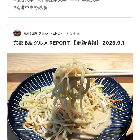
ら意識改革で団結 ２季連続17回目の優勝 本荘雅章監督
#
南港中央野球場
「連覇にふさわしいキャプテン」
www.nikkansports.com かみじょうた…
•
京都 B級グルメ REPORT
3年前
京都 B級グルメ REPORT 【更新情報】 2023.9.1