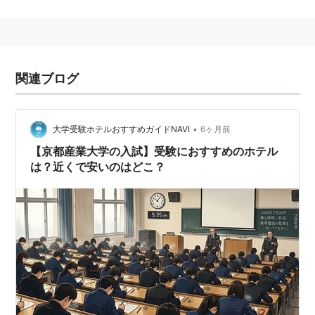
理学部・コンピュータ理工学部・総合生命科学部の8学
部と大学院9研究科で構成される。
沿革
関連ブログ
1965年 -
京都産業大学
開学、経済学部・理学部を設
置
•
大学受験ホテルおすすめガイドNAVI
6ヶ月前
1967年 - 経営学部・法学部・外国語学部増設
【京都産業大学の入試】受験におすすめのホテル
1969年 - 理学部に応用数学科増設、大学院経済学研
は？近くで安いのはどこ？
究科（経済学専攻）・理学研究科（数学専攻・物理
学専攻）修士課程設置
1971年 - 外国語学部に外国語専攻科設置。理学部応
用数学科を計算機科学科と改称。大学院経済学研究
科と理学研究科に博士課程設置
1972年 - 大学院法学研究科（法律学専攻）修士課程
設置
1977年 - 大学院外国語学研究科（中国語学専攻・言