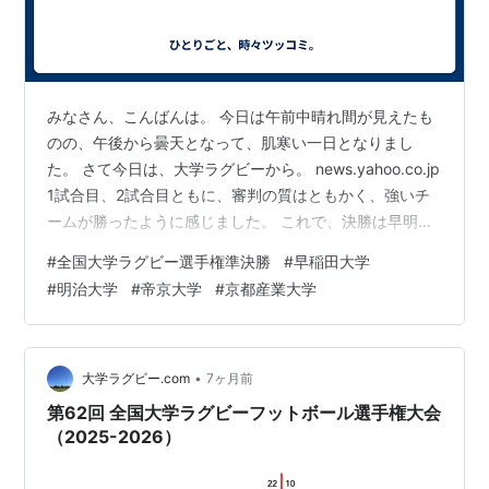
主な出身者
堀内孝雄（歌手、中退）
みなさん、こんばんは。 今日は午前中晴れ間が見えたも
笑福亭鶴瓶（落語家、中退）
のの、午後から曇天となって、肌寒い一日となりまし
桂三度／渡辺鐘（落語家、中退）
た。 さて今日は、大学ラグビーから。 news.yahoo.co.jp
北野誠 （お笑い芸人）
1試合目、2試合目ともに、審判の質はともかく、強いチ
石田靖 （お笑い芸人）
ームが勝ったように感じました。 これで、決勝は早明戦
と言うことで、協会は興行的においしいと思っているで
原田伸郎 （タレント）
#
全国大学ラグビー選手権準決勝
#
早稲田大学
しょうか。 個人的には、最後の最後まで決着がつかない
清水國明 （タレント）
#
明治大学
#
帝京大学
#
京都産業大学
ような、接戦を期待したいところですが、結果やいか
甲本雅裕 （俳優）
に。 それでは、今日は、この辺で。また、明日！
成本年秀 （元プロ野球選手）
倉義和 （プロ野球選手）
•
大学ラグビー.com
7ヶ月前
平野佳寿（プロ野球選手）
第62回 全国大学ラグビーフットボール選手権大会
（2025-2026）
渡邉将基 （サッカー選手）
大畑大介（ラグビー選手）