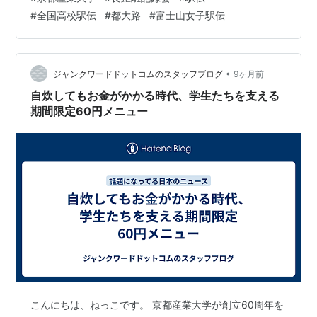
録や順位を追いかける場ではない。この時期のレース
#
全国高校駅伝
#
都大路
#
富士山女子駅伝
は、本番へ向かう“時間の使い方”を確かめる場だ。 これ
は結果速報の記事ではない。現地で見て、感じて、少し
勉強になったことを、駅伝シーズンの空気とともに残し
ておきたいと思う。 駅伝本番前に行われる「調整レー
•
ジャンクワードドットコムのスタッフブログ
9ヶ月前
ス」という時間 なぜ2週間に1度、レース…
自炊してもお金がかかる時代、学生たちを支える
期間限定60円メニュー
こんにちは、ねっこです。 京都産業大学が創立60周年を