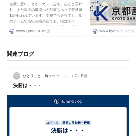
健康に悪い」とか「ガンになる」などと言わ
科・会計ファイナンス学科を増設。大学院経済学研
れ、また周囲の環境への配慮もあって禁煙運
究科（通信教育課程）設置。京都産業大学附属中学
動が行われています。学校でも会社でも、駅
校・高等学校開校
のホームでも街の喫茶店でも、喫煙スペース
はどんどん狭まり、喫煙者は片隅へ片隅へと
2008年 - 益川敏英理学部教授がノーベル物理学賞受
www.kyoto-su.ac.jp
www.kyoto-su.ac.jp
追いやられています。では、タバコの何がど
賞。コンピュータ理工学部増設。外国語学部に国際
う悪いのでしょう...
関係学科増設
関連ブログ
2009年 - 法学部に法政策学科増設
2010年 - 総合生命科学部開設
2011年 - 大学院先端情報学研究科（先端情報学専
•
ひとりごと、時々ツッコミ。
7ヶ月前
攻）修士課程開設
決勝は・・・
2013年 - 大学院法学研究科（法政策学専攻）修士課
程、大学院先端情報学研究科（先端情報学専攻）博
士課程を設置
2014年 - 外国語学部の各学科を英語学科・ヨーロッ
パ言語学科・アジア言語学科・国際関係学科に改
編。大学院 生命科学研究科（生命科学専攻）修士課
程設置