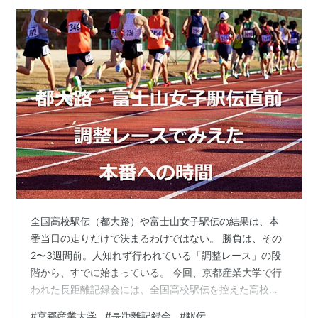
全国高校駅伝（都大路）や富士山女子駅伝の結果は、本
番当日の走りだけで決まるわけではない。 勝負は、その
2〜3週間前。人知れず行われている「調整レース」の段
階から、すでに始まっている。 今回、京都産業大学で行
われた長距離記録会には、全国高校駅伝を控えた高校、
そして富士山女子駅伝を見据える大学の姿があった。 記
#
京都産業大学
#
長距離記録会
#
駅伝