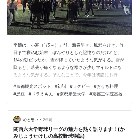
季節は「小寒（1/5～）」*1。新春早々、風邪をひき、昨
日まで寝込む始末。ぼんやりとした記憶なのだけれど、
1/4の朝だったか、雪が降っていたような気がする。雪が
降ると、爪先が痛くなるような寒さが少しマイルドにな
るような気がする。そんなことで、今年は初詣にも行け
ていない。今月中にはどこかにお参りしたいなという感
#
京都観光スポット
#
初詣
#
ラグビー
#
おせち料理
じ。 長男は『平安神宮』へ 次男は『大文字山』に登る予
#
黒豆
#
ドラえもん
#
京都産業大学
#
京都工学院高校
定だったのだけれど、冷たい雨のため断念したよう。今
日の朝刊には『大文字山 お気軽登山はご用心』の記事*2
があり、昨年の遭難者が府内最多となったよう。登山中
止は”英断”だったかもしれない。 2025年用に”親父のおせ
•
心と思い
2年前
ち”を作ってみた。 2…
関西六大学野球リーグの魅力を熱く語ります！(か
みじょうたけしの高校野球物語)