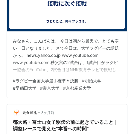
みなさん、こんばんは。 今日は朝から曇天で、とても寒
い一日となりました。 さて今日は、大学ラグビーの話題
から。 news.yahoo.co.jp www.youtube.com
www.youtube.com 秩父宮の2試合は、1試合目がラグビ
ー協会のYouTube、2試合目はNHK教育テレビで観戦しま
した。 1試合目は筑波大学の自滅もありますが、帝京大学
#
ラグビー全国大学選手権準々決勝
#
明治大学
がピークを高めてきている感じがして、組織の練度が素
#
早稲田大学
#
帝京大学
#
京都産業大学
晴らしかったです。 2試合目は、後半20分までは互角の
展開でしたが、それ以降は明治が立て続けにトライを重
ね勝利をもぎ取りました。やはり、80分間同じ強度でプ
レーし続けるのは、格下からすると厳し…
•
走食巡礼
8ヶ月前
都大路・富士山女子駅伝の前に起きていること｜
調整レースで見えた“本番への時間”