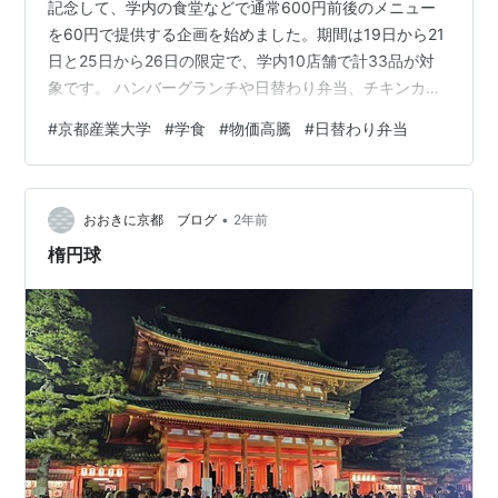
記念して、学内の食堂などで通常600円前後のメニュー
を60円で提供する企画を始めました。期間は19日から21
日と25日から26日の限定で、学内10店舗で計33品が対
象です。 ハンバーグランチや日替わり弁当、チキンカツ
ランチ、油そばなど、ボリュームのある食事が大学の公
#
京都産業大学
#
学食
#
物価高騰
#
日替わり弁当
式LINEクーポンの提示で購入できます。この取り組みは
大学同窓会からの寄付金と日本学生支援機構の交付金を
活用したもので、物価高騰が続く中、学生の生活を支え
•
ることを目的としています。 正直なところ、60円でちゃ
おおきに京都 ブログ
2年前
んとした食事が食べられるって、今の時代にどれだけあ
楕円球
りがたいことか。スーパ…