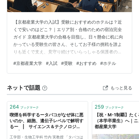
語学専攻）修士課程設置。学校法人京都産業大学が
「すみれ幼稚園」を設置
1989年 - 工学部増設
【京都産業大学の入試】受験におすすめのホテルは？近
1993年 - 大学院工学
研究科
（情報通信工学専攻・生
くで安いのはどこ？｜エリア別・合格のための宿泊完全
物工学専攻）修士課程設置
ガイド 京都産業大学の合格を目指し、日々懸命に机に向
1995年 - 大学院工学
研究科
に博士課程設置
かっている受験生の皆さん、そしてお子様の挑戦を誰よ
りも近くで支え、見守り続けていらっしゃる保護者の皆
2000年 - 文化学部増設
様、本当にお疲れ様です。「産大（さんだい）」や「京
2002年 - 大学院マネジメント研究科（マネジメント
#
京都産業大学
#
入試
#
受験
#
おすすめ
#
ホテル
産大（きょうさんだい）」の愛称で親しまれる京都産業
専攻）修士課程設置
大学は、関西の有力私立大学群「産近甲龍」の一角を担
2003年 - 理学部数学科・物理学科・計算機科学科を
い、文系・理系がワンキャンパスに集う「一拠点総合大
数理科学科・物理科学科・コンピュータ科学科に改
ネットで話題
もっと見る
学」として、全国から志の高い受験生が集まる超人気校
称
です。京都産業大学の入試において、当日の実力を100％
2004年 - 大学院法務研究科設置。大学院マネジメン
発揮するために、勉強と同じくらい重要な準備が…
264
259
ブックマーク
ブックマーク
ト研究科博士後期課程設置
喫煙を科学するータバコがなぜ体に悪
【祝・M-1制覇】たく
2005年 - 大学院外国語学研究科（英米語学専攻）修
いのか、細胞、遺伝子レベルで解明す
（本学卒業生）へ｜ニ
るー | サイエンス＆テクノロジ
都産業大学
士課程設置
ー | 研究・社会連携 | 京都産業
2007年 - 経営学部にソーシャル・マネジメント学
工学部・生物工学科 竹内 実教授 「タバコは
大学