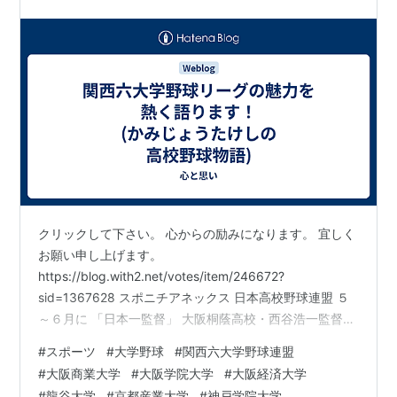
クリックして下さい。 心からの励みになります。 宜しく
お願い申し上げます。
https://blog.with2.net/votes/item/246672?
sid=1367628 スポニチアネックス 日本高校野球連盟 ５
～６月に 「日本一監督」 大阪桐蔭高校・西谷浩一監督と
仙台育英学園高校・須江航監督等が 高校野球７回制討論
#
スポーツ
#
大学野球
#
関西六大学野球連盟
会 www.sponichi.co.jp 日刊スポーツ電子版 関西学生野
#
大阪商業大学
#
大阪学院大学
#
大阪経済大学
球連盟・2024年秋季リーグ 関西学院大学 小川将信主将
#
龍谷大学
#
京都産業大学
#
神戸学院大学