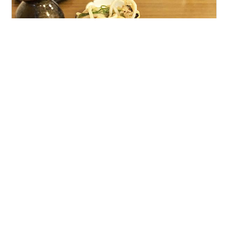
京都らしい味わいで食べ飽きない蕎麦・うどん店太船 宝
ヶ池通と白川通の交差点を西へ1.6kmほど行き、国道367
号の交差点（岩倉幡枝）を北へ50mほど行ったところに
ある蕎麦・うどん店です。叡電「木野駅」から徒歩8分、
地下鉄「国際会館駅」から徒歩12分程度の場所にありま
す。今回はランチとして「田舎（冷）」の「かやくごは
#
木野
#
国際会館
#
岩倉
#
宝ヶ池
#
深泥池
ん定食（漬け物・小鉢付）」をREPORTしました。 ●住