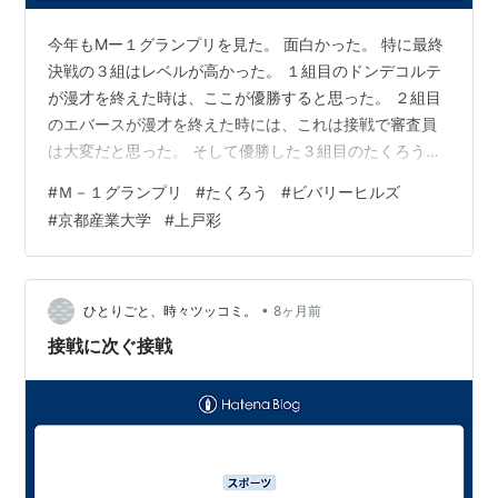
今年もMー１グランプリを見た。 面白かった。 特に最終
決戦の３組はレベルが高かった。 １組目のドンデコルテ
が漫才を終えた時は、ここが優勝すると思った。 ２組目
のエバースが漫才を終えた時には、これは接戦で審査員
は大変だと思った。 そして優勝した３組目のたくろう
だ。 これがまた、めちゃくちゃ面白かった。 観衆の心を
#
Ｍ－１グランプリ
#
たくろう
#
ビバリーヒルズ
完全につかんでいた。 内容はあこがれのビバリーヒルズ
#
京都産業大学
#
上戸彩
に住んでみたいとのシチュエーション。 つっこみのきむ
らバンドが、ビバリーの住人になり切ってボケの赤木と
掛け合う。 これが最高。 なんだ、この面白さは。 赤木
の間の取り方が絶妙で、言葉のチョイスも抜群に上手
•
ひとりごと、時々ツッコミ。
8ヶ月前
い。 ３組ともとても面白かったが…
接戦に次ぐ接戦