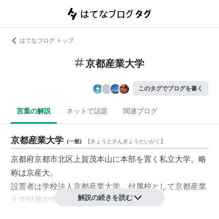
はてなブログ トップ
京都産業大学
このタグでブログを書く
言葉の解説
ネットで話題
関連ブログ
京都産業大学
(
一般
)
【
きょうとさんぎょうだいがく
】
京都府
京都市
北区上賀茂本山に本部を置く私立大学。略
称は
京産大
。
設置者は学校法人
京都産業大学
。付属校として
京都産業
解説の続きを読む
大学附属中学校・高等学校
がある。
経済学部・経営学部・法学部・外国語学部・文化学部・