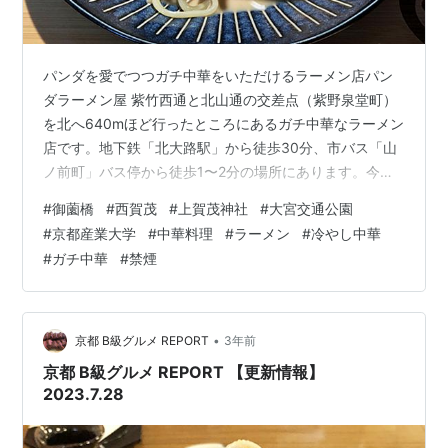
パンダを愛でつつガチ中華をいただけるラーメン店パン
ダラーメン屋 紫竹西通と北山通の交差点（紫野泉堂町）
を北へ640mほど行ったところにあるガチ中華なラーメン
店です。地下鉄「北大路駅」から徒歩30分、市バス「山
ノ前町」バス停から徒歩1〜2分の場所にあります。今回
はディナーとして「上海冷麺」と「焼き小龍包」を
#
御薗橋
#
西賀茂
#
上賀茂神社
#
大宮交通公園
REPORTしました。 ●住所…京都市北区大宮薬師山東町
#
京都産業大学
#
中華料理
#
ラーメン
#
冷やし中華
42-1（Google マップ）●TEL…075-756-2704●定休
#
ガチ中華
#
禁煙
日…不定休●備考…禁煙●ホームページ…なし※詳しくは
食べログ「パンダラーメン屋」でご確認ください。 記事
制作：京都 B級グルメ REPORT
•
京都 B級グルメ REPORT
3年前
京都 B級グルメ REPORT 【更新情報】
2023.7.28