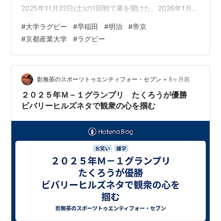
2025年11月22日(土)の1回戦で幕を開けた。2026年1月11
日(日)に決勝戦が行われ、明治大が早稲田に勝ち7年ぶり
#
大学ラグビー
#
早稲田
#
明治
#
帝京
14回目の優勝を遂げた。 ラグビーマガジン2026年2月号
#
京都産業大学
#
ラグビー
ランキング参加中ラグビーランキング参加中その他 出場
校 関東大学対抗戦、関東大学リーグ戦、関西大学リーグ
の各3枠に加え、昨年度の決勝進出チームの…
•
影無茶のスポーツトゥエンティフォー・セブン
8ヶ月前
２０２５年Ｍ－１グランプリ たくろうが優勝
ビバリーヒルズネタで観衆の心を掴む