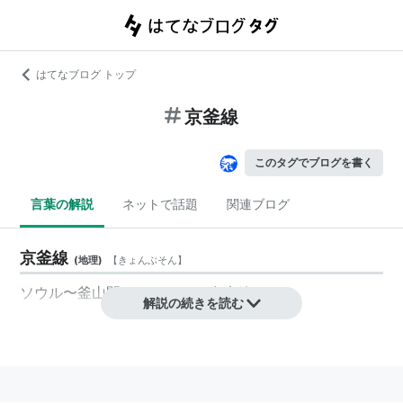
はてなブログ トップ
京釜線
このタグでブログを書く
言葉の解説
ネットで話題
関連ブログ
京釜線
(
地理
)
【
きょんぶそん
】
ソウル〜釜山間の444.5kmの在来線。
解説の続きを読む