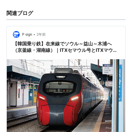
関連ブログ
•
P sign
2年前
【韓国乗り鉄】在来線でソウル～益山～木浦へ
（京釜線・湖南線）｜ITXセマウル号とITXマウム
号