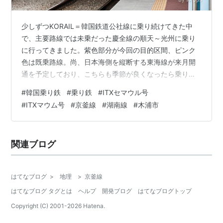
少しずつKORAIL＝韓国鉄道公社線に乗り続けてきた中
で、主要路線では未乗だった慶全線の順天～光州に乗り
に行ってきました。紫色部分が今回の目的区間、ピンク
色は既乗路線。尚、日本海側を縦断する東海線が来月開
通を予定しており、こちらも季節が良くなったら乗りに
行ってきます。 今回の予定 京釜線／ソウル 龍山～西大
#
韓国乗り鉄
#
乗り鉄
#
ITXセマウル号
田 湖南線／西大田～益山 益山にて 益山～木浦 今回の予
#
ITXマウム号
#
京釜線
#
湖南線
#
木浦市
定 初日は木浦まで行って1泊。2日目に今回の目的である
広州～順天間を乗って最後はKTXでソウル南のターミナ
ルである光明から帰宅という予定。 京釜線／ソウル 龍山
関連ブログ
～西大田 先ずはこの区間です。直通のKTXや在来線特急
のITXもありますが敢…
はてなブログ
>
地理
>
京釜線
はてなブログ タグとは
ヘルプ
開発ブログ
はてなブログトップ
Copyright (C) 2001-
2026
Hatena.