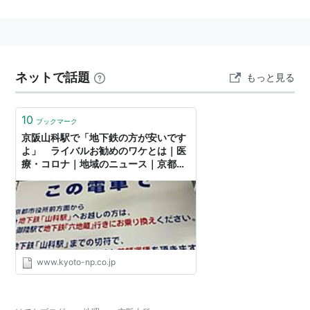
○
リスト
：
駅キーワード
ネットで話題
もっと見る
10
ブックマーク
京阪山科駅で「地下鉄の方が安いです
よ」 ライバルお勧めのワケとは｜医
療・コロナ｜地域のニュース｜京都新
聞
www.kyoto-np.co.jp