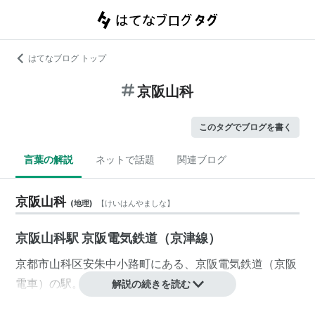
はてなブログ トップ
京阪山科
このタグでブログを書く
言葉の解説
ネットで話題
関連ブログ
京阪山科
(
地理
)
【
けいはんやましな
】
京阪山科駅 京阪電気鉄道（京津線）
京都市
山科区
安朱中小路町
にある、
京阪電気鉄道
（
京阪
電車
）の駅。→
京阪山科駅
解説の続きを読む