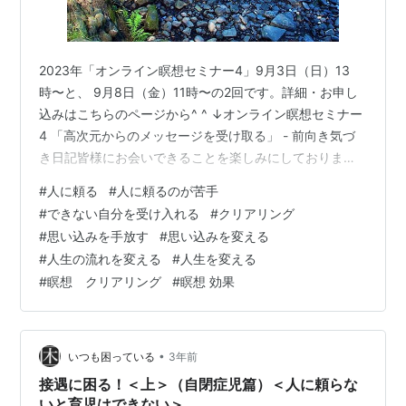
2023年「オンライン瞑想セミナー4」9月3日（日）13
時〜と、 9月8日（金）11時〜の2回です。詳細・お申し
込みはこちらのページから^ ^ ↓オンライン瞑想セミナー
4 「高次元からのメッセージを受け取る」 - 前向き気づ
き日記皆様にお会いできることを楽しみにしております
(^^) 9月最初の週末は、 優しい曇り空の合間から 青空が
#
人に頼る
#
人に頼るのが苦手
顔を覗かせる穏やかな一日でした。 今日も含めてこの数
#
できない自分を受け入れる
#
クリアリング
日は、 私の中でたくさんの気づきやクリアリングがあ
#
思い込みを手放す
#
思い込みを変える
り、 予定が色々ある中で、 それに時間を取って過ごして
#
人生の流れを変える
#
人生を変える
いました。 自分の奥深くへつながり、向き合い、 さらに
#
瞑想 クリアリング
#
瞑想 効果
その奥へ奥へと入っていき、 知らなかった自分の感情や
想い…
•
いつも困っている
3年前
接遇に困る！＜上＞（自閉症児篇）＜人に頼らな
いと育児はできない＞