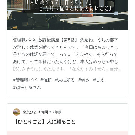
管理職パパの放課後講座【第5話】 先週ね、うちの部下
が珍しく残業を断ってきたんです。「今日はちょっと…
子どもの体調が悪くて」って...「ええやん、そら行って
あげて」って即答だったんやけど、本人はめっちゃ申し
訳なさそうにしてたんです。「なんかすみません…自分
ばっかり甘えてる気がして…」って言葉が出たとき、さ
#
管理職パパ
#
信頼
#
人に頼る
#
弱さ
#
甘え
すがにグサッとくるものがありました。 で、ふと思った
#
頑張り屋さん
んです「人に頼る」って、そんなに悪いことなんやろ
か？（もしかして.....私の部署が、残業しないやつ
は"悪"っみたいな雰囲気なのだったら...なんかゴメン）
「人に頼るって、甘えなん？」──がんばり屋の君に伝え
•
東京ひとり時間
2年前
たいこと “人に頼る＝甘え”と思…
【ひとりごと】人に頼ること