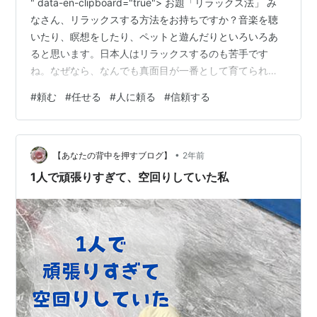
" data-en-clipboard="true"> お題「リラックス法」 み
なさん、リラックスする方法をお持ちですか？音楽を聴
いたり、瞑想をしたり、ペットと遊んだりといろいろあ
ると思います。日本人はリラックスするのも苦手です
ね。なぜなら、なんでも真面目が一番として育てられて
いるからです。さらに、日本人の苦手なものに、人に頼
#
頼む
#
任せる
#
人に頼る
#
信頼する
むことがあります。人に頼むと、負けた気がしますから
ね。ところが、人に頼むことは悪いことではないそうで
す。その根拠を力説してくれるすんごい本を紹介しま
•
す。（笑） " data-en-clipboard="true"> " data-en-
【あなたの背中を押すブログ】
2年前
clipboard="true"> …
1人で頑張りすぎて、空回りしていた私