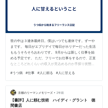
世の中は３連休最終日。僕はいつでも連休です。ずーや
まです。 毎日がエブリデイで毎日がホリデーだった生活
ももうそろそろおわりです。 9月からは新しく仕事を始
める予定です。 ただ、フリーでお仕事をするので、正直
なところどれくらいの収入が見込めるのか手探り状態で
はあるのも事実です。 一応、やろうとしている仕事の先
#
うつ病
#
仕事
#
人に頼る
#
人に甘える
輩が知り合いにいるので仕事を斡旋してもらったりアド
バイスをもらうことはできるかもしれません。 思えば、
自分は割と（というかかなり）自由を求めてきました。
•
社会常識という文字に対してすごく嫌悪感を覚えてしま
京都のリーマンメモリーズ
2年前
うのです。 普通は〜 社会人なら〜 みたいな慣習が昔か
【書評】人に頼む技術 ハイディ・グラント 徳
ら肌に合わないというか、社会人ごっ…
間書店