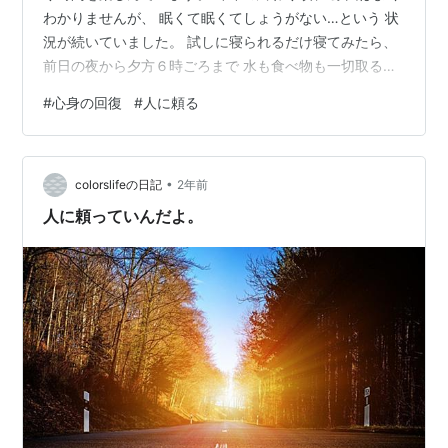
わかりませんが、 眠くて眠くてしょうがない…という 状
況が続いていました。 試しに寝られるだけ寝てみたら、
前日の夜から夕方６時ごろまで 水も食べ物も一切取るこ
となく、 寝てしまいました😱 なぜこんなに寝られるのだ
#
心身の回復
#
人に頼る
ろうと 考えてみたら、 意外に休めてなかったのかも と
いうことに思い至りました。 普段は主婦業がメインなの
で 一つ一つは小さい事なのですが、 平日も休日も無い
•
し、 定時も残業も無くて、 起きている間は自分のことを
colorslifeの日記
2年前
後回しにして 人のペースに合わせながら、 ちょこちょこ
人に頼っていんだよ。
ずっと稼…