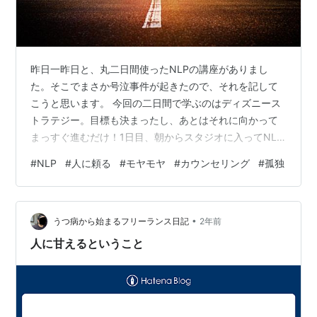
昨日一昨日と、丸二日間使ったNLPの講座がありまし
た。そこでまさか号泣事件が起きたので、それを記して
こうと思います。 今回の二日間で学ぶのはディズニース
トラテジー。目標も決まったし、あとはそれに向かって
まっすぐ進むだけ！1日目、朝からスタジオに入ってNLP
受講生の仲間たちと朝作業会をやって「これがあるから
#
NLP
#
人に頼る
#
モヤモヤ
#
カウンセリング
#
孤独
起きれた、ありがとう！」と感謝されいい気になりその
後優雅にモーニングなんかもしちゃって、「今日もさら
に学びを深めて目標に向かって頑張るぜ！！」なんて意
•
気揚々と講座に向かった私。 1日目は夢想家について学び
うつ病から始まるフリーランス日記
2年前
ました。夢想家とは、夢に向けて諦めない、信念を持っ
人に甘えるということ
ている。この人なら叶える力があるのかも、…