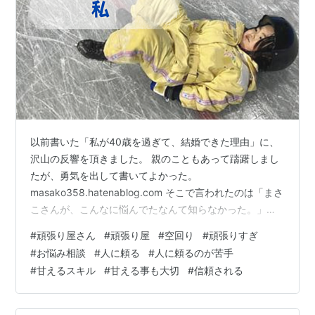
以前書いた「私が40歳を過ぎて、結婚できた理由」に、
沢山の反響を頂きました。 親のこともあって躊躇しまし
たが、勇気を出して書いてよかった。
masako358.hatenablog.com そこで言われたのは「まさ
こさんが、こんなに悩んでたなんて知らなかった。」と
の声。 そりゃそうです。だって、必死で隠してたんだも
#
頑張り屋さん
#
頑張り屋
#
空回り
#
頑張りすぎ
の。 今思うと「なんで、そんなに必死に隠してたんや
#
お悩み相談
#
人に頼る
#
人に頼るのが苦手
ろ。」と思うんやけど。 実はそこにも 「人に弱みを見せ
#
甘えるスキル
#
甘える事も大切
#
信頼される
るなんて、恥。」「悩んでいても、人には頼らない。」
「努力すれば、自分で解決できる」 という母の影響があ
って。 だから悩んでいても表には出さず、ずっと自分で