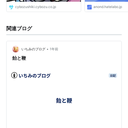
cybozushiki.cybozu.co.jp
anond.hatelabo.jp
関連ブログ
•
いちみのブログ
1年前
飴と鞭