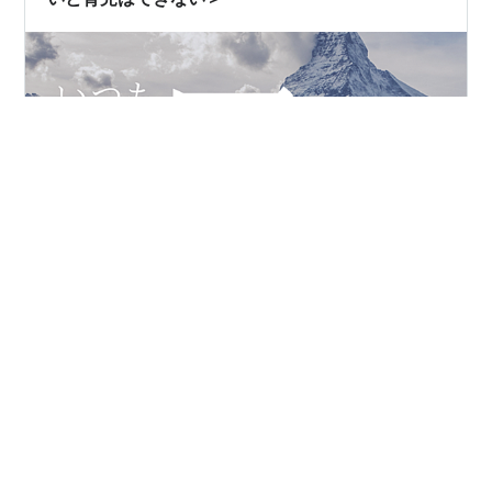
「人との出会いは運もある」（長女3歳10ヶ月、双子1歳
9ヶ月） 困ったことがあった。 育児をするようになって
から、誰かの助けって必要なんだなあとしみじみ思うよ
うになった。助けてもらえれば感謝するし、助けてもら
えないと途方にくれる。 僕はもともと子供がいらないと
思っていた。これもまたよくある話で、貧困家庭に育っ
#
育児
#
自閉症児
#
行政
#
人に頼る
たような人間は、子ども時代に恨みつらみばかりが増え
て、お約束の「なんで産んだんだ」という問いを親にぶ