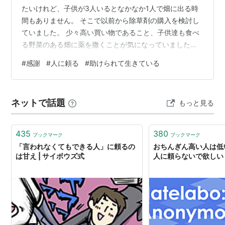
たいけれど、子供が3人いるとなかなか1人で畑に出る時
間もありません。 そこで以前から除草剤の購入を検討し
ていました。 少々高い買い物であること、子供達も食べ
る野菜のある畑に薬を撒くことが気になっていました
が、妻の「除草剤でパパが家にいてくれる時間が増える
#
感謝
#
人に頼る
#
助けられて生きている
ならそっちの方が嬉しい。」という言葉に背中を押さ
れ、昨日やっと購入＆散布ができました。 しかし、私を
支え、一歩を踏み出させてくれたのは、妻だけではあり
ネットで話題
もっと見る
ませんでした。 昨日の朝、娘を保育園に送り届けたあ
と、畑仕事をしているご近所さんに声をかけました。
「畑の草がすごくて除草剤を撒こうと思うんです…
435
380
ブックマーク
ブックマーク
「言われなくてもできる人」に頼るの
おちんぎん高い人は低
は甘え | サイボウズ式
人に頼らないで欲しい