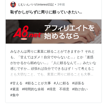
解決しようと必死でした。 …
•
じむいんパパのinterest日記
3年前
恥ずかしがらずに周りに頼っていきたい…
みなさんは周りに素直に頼ることができますか？ それと
も、「甘えてはダメ！自分でやらないと…」とか「迷惑
がかかるから頼めない…」「人に頼るなんて…」みたいな
感じですか… 頑張れば自分でできるはず！って考えるこ
とも大切なこと。でも、素直に周りに頼ることも大事な
ことですよね… だって一人でできることなんて限られて
#
甘える
#
頼ることが大事
#
人に頼る
#
頑張る
いるはずですから…（そんなことはない！っていう方も
#
素直
#
時間的な余裕
#
得意 不得意
#
助け合い
おられるとは思いますが…） なぜ、周りに素直に頼るこ
#
集中
とができないんでしょうか？ できない人って思われるの
が怖い（恥ずかしい）（これは自分が思っていることで