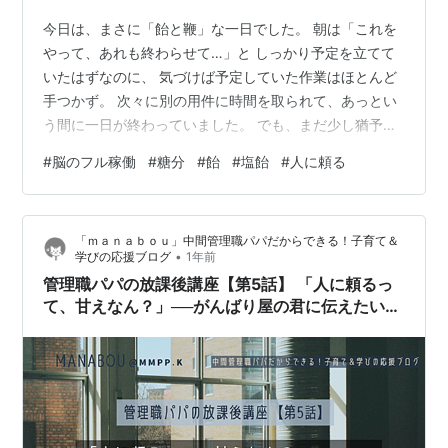
今日は、まさに「飴と鞭」な一日でした。 朝は「これを
やって、あれも終わらせて…」と しっかり予定を立てて
いたはずなのに、 気づけば予定していた作業はほとんど
手つかず。 次々に別の用件に時間を取られて、あっとい
う間に一日が終わっていました。 でも、まだ少し猶予が
あるのが救い。 こういう時に限ってバタバタになる。 で
#
脳のフル稼働
#
糖分
#
飴
#
塩飴
#
人に頼る
も、不思議とちゃんと間に合うように動いている自分
「うまくできてるな」と内心ちょっと感心。 今日は特に
頭をフル稼働。 ミスのないように、慎重に、丁寧に集中
「ｍａｎａｂｏｕ」中間管理職パパだからできる！子育て＆
そのぶん、脳のエネルギーも消耗が激しくて…。 「まだ
•
学びの応援ブログ
1年前
脳を使う 糖分 あめ！アメ!!飴ちゃんだ!!!」 確かカバンに
管理職パパの放課後講座【第5話】 「人に頼るっ
あったはず カバ…
て、甘えなん？」──がんばり屋の君に伝えたいこ
と