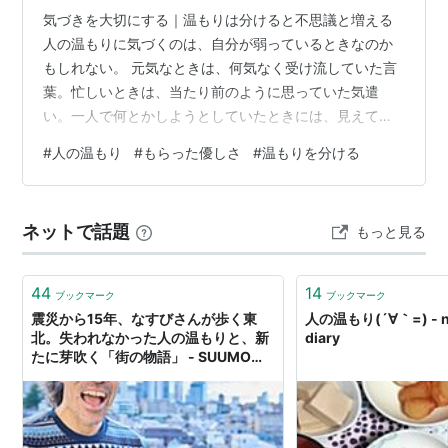
気づきを大切にする｜温もりは分けると不思議と増える
人の温もりに気づくのは、自分が弱っているときなのか
もしれない。 元気なときは、何気なく受け流していた言
葉。忙しいときは、当たり前のように思っていた気遣
い。一人で何とかしようとしていたときには、見えてい
なかった小さな支え。 でも、自分が少し弱ったとき。自
#
人の温もり
#
もらった優しさ
#
温もりを分ける
分だけでは抱えきれないと感じたとき。誰かにそっと支
えてもらったとき。 その温もりが、思っていた以上に心
に残ることがある。 助けてもらった。待ってもらった。
ネットで話題
もっと見る
話を聞いてもらった。責めずに受け止めてもらった。 そ
れは大きな出来事ではなかったかもしれない。けれど、
その小さな温もりに救われることがある。 …
44
14
ブックマーク
ブックマーク
震災から15年、なすびさんが歩く東
人の温もり(´∀｀=) - n
北。失われなかった人の温もりと、新
diary
たに芽吹く「街の物語」 - SUUMOタ
ウン