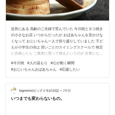
近所にある 高齢のご夫婦で営んでいた 今川焼とタコ焼き
の小さなお店 いつからだったか おばあちゃんを見かけな
くなって おじいちゃん一人で切り盛りしていました 子ど
もが小学生の頃は 習いごとのスイミングスクールで 検定
に合格したら ご褒美に買って帰るというのが 定番になっ
ていました＾＾ 息子の「久しぶりに食べたい」という言
#
今川焼
#
人の温もり
#
心が動く瞬間
葉を聞いて 買い物帰りに二人で寄ってみました 『今川
#
おじいちゃんおばあちゃん
#
応援したい
焼』1個180円 以前は150円前後だったような・・・ この
ご時世仕方ないですね 私は定番の小倉が好き＾＾ 娘はカ
スタード 息子はチーズ それぞれ好きな味を選んで お会
計してもらうと 「ちょっとはみ出ちゃってるから全部
•
bigmemo(ビッグメモ)の日記
2年前
100円…
いつまでも変わらないもの。