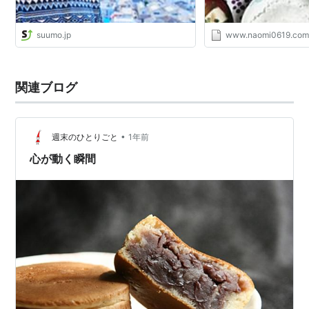
suumo.jp
www.naomi0619.co
関連ブログ
•
週末のひとりごと
1年前
心が動く瞬間