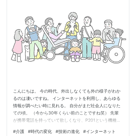
こんにちは。 今の時代、外出しなくても外の様子がわか
るのは凄いですね。 インターネットを利用し、あらゆる
情報が調べたい時に見れる。 自分がまだ社会人になりた
ての頃。 （今から30年くらい前のことですね笑） 先輩
が携帯電話を持っていて欲しくなり、P201という機種を
購入したのを覚えています。 www.nikkei.com 日本経済
#
介護
#
時代の変化
#
技術の進化
#
インターネット
新聞より。 目次 ＜技術の進化＞ ＜時代の変化＞ ＜いつ